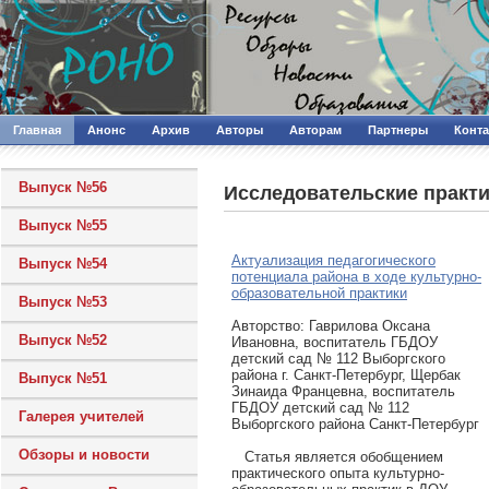
Главная
Анонс
Архив
Авторы
Авторам
Партнеры
Конт
Выпуск №56
Исследовательские практ
Выпуск №55
Актуализация педагогического
Выпуск №54
потенциала района в ходе культурно-
образовательной практики
Выпуск №53
Авторcтво: Гаврилова Оксана
Выпуск №52
Ивановна, воспитатель ГБДОУ
детский сад № 112 Выборгского
района г. Санкт-Петербург, Щербак
Выпуск №51
Зинаида Францевна, воспитатель
ГБДОУ детский сад № 112
Галерея учителей
Выборгского района Санкт-Петербург
Обзоры и новости
Статья является обобщением
практического опыта культурно-