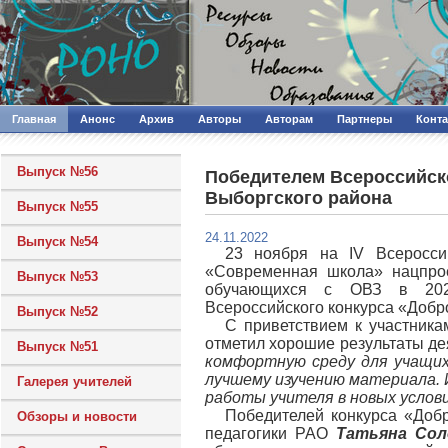
Главная
Анонс
Архив
Авторы
Авторам
Партнеры
Конт
Выпуск №56
Победителем Всероссийско
Выборгского района
Выпуск №55
24.11.2022
Выпуск №54
23 ноября на IV Всеросси
«Современная школа» нацпрое
Выпуск №53
обучающихся с ОВЗ в 2022
Всероссийского конкурса «Добр
Выпуск №52
С приветствием к участник
отметил хорошие результаты де
Выпуск №51
комфортную среду для учащих
лучшему изучению материала. 
Галерея учителей
работы учителя в новых услов
Победителей конкурса «Добр
Обзоры и новости
педагогики РАО
Татьяна Сол