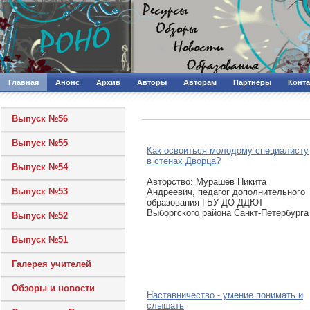
Главная
Анонс
Архив
Авторы
Авторам
Партнеры
Конт
Выпуск №56
Выпуск №55
Как освоиться молодому специалисту
в стенах Дворца?
Выпуск №54
Авторcтво: Мурашёв Никита
Выпуск №53
Андреевич, педагог дополнительного
образования ГБУ ДО ДДЮТ
Выборгского района Санкт-Петербурга
Выпуск №52
Выпуск №51
Галерея учителей
Обзоры и новости
Наставничество - умение понимать и
слышать