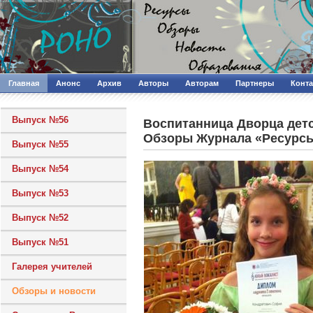
Главная
Анонс
Архив
Авторы
Авторам
Партнеры
Конт
Выпуск №56
Воспитанница Дворца детс
Обзоры Журнала «Ресурсы
Выпуск №55
Выпуск №54
Выпуск №53
Выпуск №52
Выпуск №51
Галерея учителей
Обзоры и новости