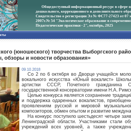
Общедоступный информационный ресурс в сфере ш
дошкольного, коррекционного и дополнительного обра
Свидетельство о регистрации Эл № ФС77-27423 от 07 
2007г.
№ 54 "Экологическое образование в современно
Педагогические практики - 2", октябрь, 2025
акты
кого (юношеского) творчества Выборгского райо
, обзоры и новости образования»
09.10.2018
Со 2 по 6 октября во Дворце учащейся молод
вокального искусства «Юный вокалист» Школы
артистки СССР, Почетного гражданина Сан
государственной консерватории имени Н.А. Римс
Целью конкурса является сохранение традици
и поддержка одаренных вокалистов, приобщен
проявлениям русской и мировой музыкальной
композиторов, обмен опытом и развитие междуна
На конкурс поступило шестьдесят четыре зая
Ленинградской области. Участниками стали 
учреждений всех уровней, а также учрежден