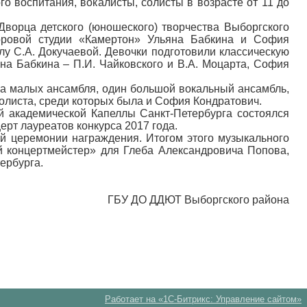
ого воспитания, вокалисты, солисты в возрасте от 11 до
Дворца детского (юношеского) творчества Выборгского
оровой студии «Камертон» Ульяна Бабкина и София
лу С.А. Докучаевой. Девочки подготовили классическую
на Бабкина – П.И. Чайковского и В.А. Моцарта, София
два малых ансамбля, один большой вокальный ансамбль,
олиста, среди которых была и София Кондратович.
ой академической Капеллы Санкт-Петербурга состоялся
ерт лауреатов конкурса 2017 года.
й церемонии награждения. Итогом этого музыкального
й концертмейстер» для Глеба Александровича Попова,
ербурга.
ГБУ ДО ДДЮТ Выборгского района
Работает на «1С-Битрикс: Управление сайтом»