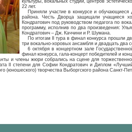
культуры, вокальных студий, центров эстетическ
22 лет.
Приняли участие в конкурсе и обучающиеся 
района. Честь Дворца защищали учащиеся х
Кондратович под руководством педагога по вока
программу, исполнив по два произведения: Улья
Кондратович – Дж. Каччини и Р. Шумана.
По итогам II тура в финал конкурса прошли 
три вокально-хоровых ансамбля и двадцать два с
6 октября в концертном зале Государственн
финал конкурса, гала-концерт победителей и конц
анты и члены жюри собрались на сцене для торжественно
ата II степени для Софии Кондратович и Диплом «Лучши
го (юношеского) творчества Выборгского района Санкт-Пет