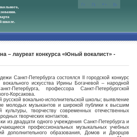
кольного,
зования.
марта
й школе.
на – лауреат конкурса «Юный вокалист» -
ежи Санкт-Петербурга состоялся II городской конкурс
 вокального искусства Ирины Богачевой – народной
кт-Петербурга, профессора Санкт-Петербургской
кого-Корсакова.
й русской вокально-исполнительской школы; выявление
ие молодых музыкантов и широкой публики к высшим
 культуры, творчеству современных отечественных
родных творческих контактов.
вки из двадцати одного учреждения Санкт-Петербурга и
обучающиеся профессиональных музыкальных учебных
ий дополнительного образования, Домов и Дворцов