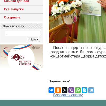
Ссылки для Вас
Все выпуски
О журнале
Поиск по сайту
После концерта все конкурс
праздника стали Диплом лауре
концертмейстера Дворца детско
Поделиться:
Возврат к списку