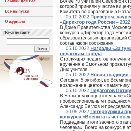
Более 70 учителей Северной ст
Ссылки для Вас
которой приняли участие вице-
Все выпуски
Комитета по образованию Натал
05.10.2022
Призёром, лауре
О журнале
«Директор года России – 2022
В Доме Правительства Московск
конкурса «Директор года Росси
Поиск по сайту
образовательных организаций С
состав жюри состязания.
05.10.2022
Награды «За гум
педагогам города
Сто лучших педагогов получили
вручения в Смольном провел гу
Дню учителя.
05.10.2022
Новая традиция 
Сегодня, 5 октября, во Всемирн
возложение цветов к памятнику
05.10.2022
Педагогов Петер
В Большом концертном зале «Ок
профессиональным праздником п
Александр Беглов и председате
30.09.2022
Петербуржцы про
конкурса «Воспитать человек
Подведены итоги заочного этап
человека». Всего на конкурс в 