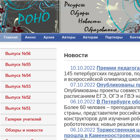
Главная
Анонс
Архив
Авторы
Авторам
Партнеры
Конт
Выпуск №56
Новости
Выпуск №55
10.10.2022
Премии педагога
145 петербургских педагогов, 
Выпуск №54
и всероссийской олимпиад школ
07.10.2022
Опубликованы пр
Выпуск №53
Опубликованы проекты совмест
расписанием ЕГЭ, ОГЭ и ГВЭ на
Выпуск №52
06.10.2022
В Петербурге об
Более 60 человек – преподават
Выпуск №51
страны, представители российс
конструкторов для изучения ро
Галерея учителей
робототехника: новые реалии и
06.10.2022
Торжественная ц
Обзоры и новости
прошла в Каменноостровско