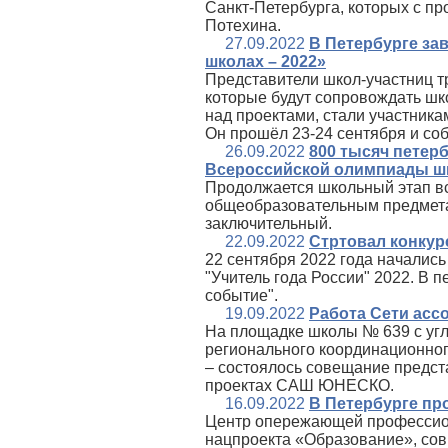
Санкт‑Петербурга, которых с п
Потехина.
27.09.2022
В Петербурге за
школах – 2022»
Представители школ-участниц тр
которые будут сопровождать шк
над проектами, стали участник
Он прошёл 23-24 сентября и соб
26.09.2022
800 тысяч петер
Всероссийской олимпиады ш
Продолжается школьный этап в
общеобразовательным предмета
заключительный.
22.09.2022
Стртовал конкурс
22 сентября 2022 года началис
"Учитель года России" 2022. В 
событие".
19.09.2022
Работа Сети ас
На площадке школы № 639 с уг
регионального координационно
– состоялось совещание предс
проектах САШ ЮНЕСКО.
16.09.2022
В Петербурге пр
Центр опережающей профессион
нацпроекта «Образование», со