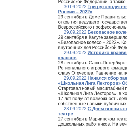
Российской Федерации, а также
30.09.2022
Три руководител
России – 2022»
29 сентября в Доме Правительс
открытия ведущего государстве
Всероссийского профессиональн
29.09.2022
Безопасное коле
29 сентября в Калуге завершил
«Безопасное колесо – 2022». К
внутренних дел Российской Фед
29.09.2022
Историко-краеве
классов
28 сентября в Санкт‑Петербург
Регионального игрового команд
славу Отечества. Равнение на п
29.09.2022
Начался сбор за
«Школьная Лига Лекторов» О
Стартовал новый масштабный п
«Школьная Лига Лекторов», в хо
17 лет получат возможность дел
собственные навыки публичных
28.09.2022
С Днем воспитат
театре
27 сентября в Мариинском теат
дошкольных работников. На веч