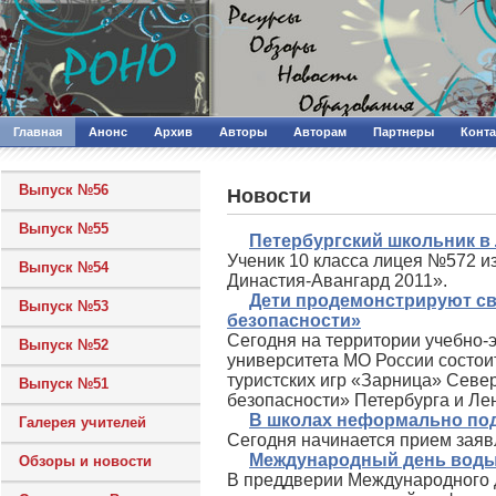
Главная
Анонс
Архив
Авторы
Авторам
Партнеры
Конт
Выпуск №56
Новости
Выпуск №55
Петербургский школьник в 
Ученик 10 класса лицея №572 из
Выпуск №54
Династия-Авангард 2011».
Дети продемонстрируют с
Выпуск №53
безопасности»
Сегодня на территории учебно-
Выпуск №52
университета МО России состои
туристских игр «Зарница» Севе
Выпуск №51
безопасности» Петербурга и Ле
В школах неформально под
Галерея учителей
Сегодня начинается прием заяв
Международный день воды 
Обзоры и новости
В преддверии Международного дн