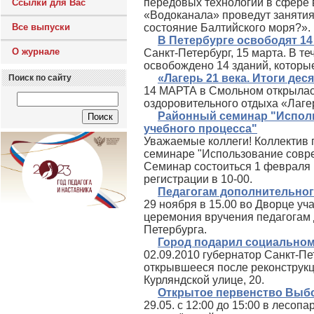
передовых технологий в сфере 
Ссылки для Вас
«Водоканала» проведут занятия
Все выпуски
состояние Балтийского моря?».
В Петербурге освободят 1
О журнале
Санкт-Петербург, 15 марта. В т
освобождено 14 зданий, которы
«Лагерь 21 века. Итоги дес
Поиск по сайту
14 МАРТА в Смольном открылась
оздоровительного отдыха «Лагер
Районный семинар "Исполь
учебного процесса"
Уважаемые коллеги! Коллектив 
семинаре "Использование совре
Семинар состоиться 1 февраля п
регистрации в 10-00.
Педагогам дополнительног
29 ноября в 15.00 во Дворце уч
церемония вручения педагогам 
Петербурга.
Город подарил социальном
02.09.2010 губернатор Санкт-Пе
открывшееся после реконструкци
Курляндской улице, 20.
Открытое первенство Выбо
29.05. с 12:00 до 15:00 в лесоп