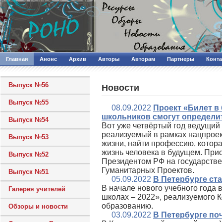
Главная
Анонс
Архив
Авторы
Авторам
Партнеры
Конт
Выпуск №56
Новости
Выпуск №55
08.09.2022
Проект «Билет в
школьников смогут определи
Выпуск №54
Вот уже четвёртый год ведущий
реализуемый в рамках нацпроек
Выпуск №53
жизни, найти профессию, котора
жизнь человека в будущем. При
Выпуск №52
Президентом РФ на государств
Гуманитарных Проектов.
Выпуск №51
05.09.2022
В Петербурге ст
В начале нового учебного года 
Галерея учителей
школах – 2022», реализуемого 
образованию.
Обзоры и новости
03.09.2022
В Петербурге по