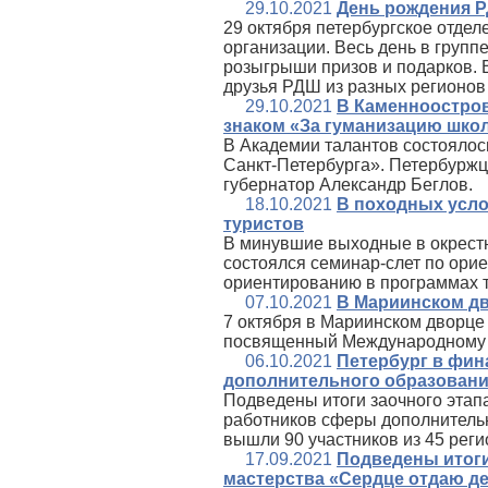
29.10.2021
День рождения Р
29 октября петербургское отде
организации. Весь день в груп
розыгрыши призов и подарков. 
друзья РДШ из разных регионов
29.10.2021
В Каменноостро
знаком «За гуманизацию шко
В Академии талантов состоялос
Санкт‑Петербурга». Петербуржц
губернатор Александр Беглов.
18.10.2021
В походных усло
туристов
В минувшие выходные в окрест
состоялся семинар-слет по ори
ориентированию в программах т
07.10.2021
В Мариинском дв
7 октября в Мариинском дворце
посвященный Международному 
06.10.2021
Петербург в фин
дополнительного образован
Подведены итоги заочного этап
работников сферы дополнительн
вышли 90 участников из 45 рег
17.09.2021
Подведены итоги
мастерства «Сердце отдаю д