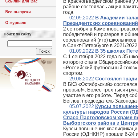
В Красногвардейском районе у
Ссылки для Вас
районе состоялась акция памят
Все выпуски
года.
02.09.2022
В Академии тала
О журнале
Президентских соревнований
2 сентября в Каменноостровск
победителей и призеров в обще
Поиск по сайту
соревнований (игр) школьников
в Санкт‑Петербурге в 2021/2022
01.09.2022
В 35 школах Пет
С 1 сентября 2022 года в 35 шк
которого стала Общероссийска
«Российский футбольный союз».
спортом.
29.08.2022
Состоялся тради
В БКЗ «Октябрьский» состоялся
прорыв!». Более трех тысяч ру
участие в его работе. Перед с
Беглов, председатель Законода
05.07.2022
Курсы повышени
культуры народов России (О
Спасо-Парголовском храме п
Выборгского района и Центр
Курсы повышения квалификации
России (ОДНКНР) прошли 6-24 