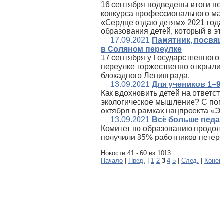
16 сентября подведены итоги пе
конкурса профессионального м
«Сердце отдаю детям» 2021 год
образования детей, который в эт
17.09.2021
Памятник, посвя
в Соляном переулке
17 сентября у Государственног
переулке торжественно открыли
блокадного Ленинграда.
13.09.2021
Для учеников 1–
Как вдохновить детей на ответ
экологическое мышление? С пом
октября в рамках нацпроекта «
13.09.2021
Всё больше пед
Комитет по образованию продол
получили 85% работников петер
Новости 41 - 60 из 1013
Начало
|
Пред.
|
1
2
3
4
5
|
След.
|
Коне