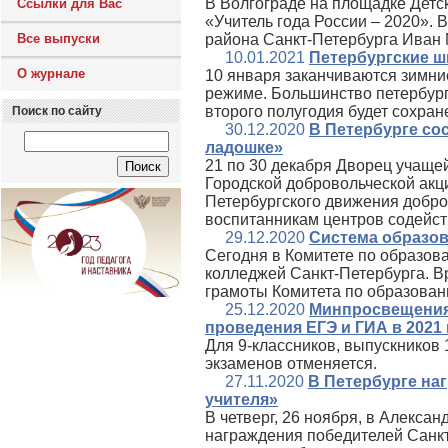
В Волгограде на площадке Детс
Ссылки для Вас
«Учитель года России – 2020». 
Все выпуски
района Санкт-Петербурга Иван
10.01.2021
Петербургские ш
О журнале
10 января заканчиваются зимни
режиме. Большинство петербургс
второго полугодия будет сохра
Поиск по сайту
30.12.2020
В Петербурге со
ладошке»
21 по 30 декабря Дворец учаще
Городской добровольческой акц
Петербургского движения добро
воспитанникам центров содейс
29.12.2020
Система образов
Сегодня в Комитете по образов
колледжей Санкт-Петербурга. В
грамоты Комитета по образован
25.12.2020
Минпросвещения
проведения ЕГЭ и ГИА в 2021 
Для 9-классников, выпускников
экзаменов отменяется.
27.11.2020
В Петербурге на
учителя»
В четверг, 26 ноября, в Алекс
награждения победителей Санкт