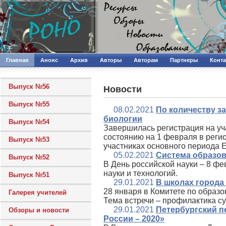
Главная
Анонс
Архив
Авторы
Авторам
Партнеры
Конт
Выпуск №56
Новости
Выпуск №55
08.02.2021
По количеству з
биологии
Выпуск №54
Завершилась регистрация на уча
состоянию на 1 февраля в рег
Выпуск №53
участниках основного периода 
05.02.2021
Система образов
Выпуск №52
В День российской науки – 8 фе
науки и технологий.
Выпуск №51
29.01.2021
В школах города
28 января в Комитете по образо
Галерея учителей
Тема встречи – профилактика с
29.01.2021
Петербургский пе
Обзоры и новости
России – 2020»