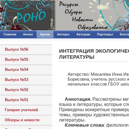
Главная
Анонс
Архив
Авторы
Авторам
Партнеры
Конт
Выпуск №56
ИНТЕГРАЦИЯ ЭКОЛОГИЧЕС
ЛИТЕРАТУРЫ
Выпуск №55
Выпуск №54
Авторcтво: Михалёва Инна Ива
Борисовна, учитель русского 
Выпуск №53
начальных классов ГБОУ школ
Выпуск №52
Аннотация.
Рассмотрены мето
Выпуск №51
языка и литературы, которые с
Приведены конкретные примеры
Галерея учителей
темы, примеры художественных 
литературы.
Обзоры и новости
Ключевые слова
: филологи