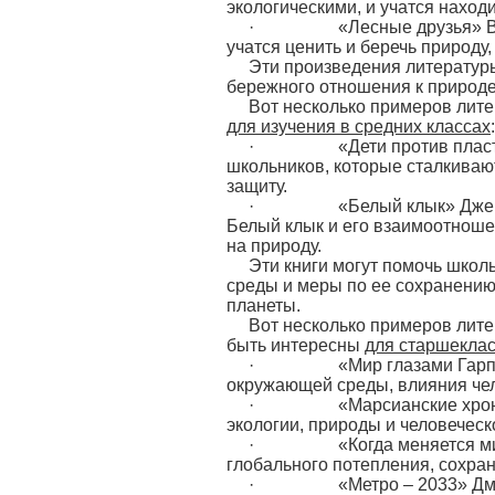
экологическими, и учатся наход
· «Лесные друзья» В.А. Ст
учатся ценить и беречь природ
Эти произведения литературы
бережного отношения к природе
Вот несколько примеров лите
для изучения в средних классах
:
· «Дети против пластика»
школьников, которые сталкиваю
защиту.
· «Белый клык» Джека Лон
Белый клык и его взаимоотноше
на природу.
Эти книги могут помочь школ
среды и меры по ее сохранению,
планеты.
Вот несколько примеров лите
быть интересны
для старшекла
· «Мир глазами Гарпа» Дж
окружающей среды, влияния чел
· «Марсианские хроники» Р
экологии, природы и человечес
· «Когда меняется мир» С
глобального потепления, сохран
· «Метро – 2033» Дмитрия