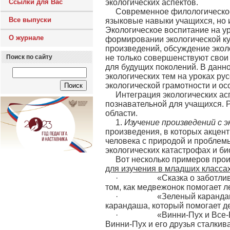
Ссылки для Вас
экологических аспектов.
Современное филологическое
Все выпуски
языковые навыки учащихся, но 
Экологическое воспитание на ур
О журнале
формировании экологической ку
произведений, обсуждение экол
Поиск по сайту
не только совершенствуют свои
для будущих поколений. В данн
экологических тем на уроках р
экологической грамотности и ос
Интеграция экологических ас
познавательной для учащихся. Р
области.
1.
Изучение произведений с 
произведения, в которых акцен
человека с природой и проблем
экологических катастрофах и б
Вот несколько примеров прои
для изучения в младших класса
· «Сказка о заботливом ме
том, как медвежонок помогает л
· «Зеленый карандаш» Мар
карандаша, который помогает де
· «Винни-Пух и Все-Все-Вс
Винни-Пух и его друзья сталкив