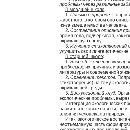
проблемы через различные зад
В младшей школе
:
1.
Письмо о природе.
Попроси
животного, в котором оно описы
из-за вмешательства человека.
2.
Составление описания пр
время года, подчеркивая, как и
окружающую среду.
3.
Изучение стихотворений о
улучшить свои лингвистические
В старшей школе
:
1.
Эссе об экологических про
проблемах, их причинах и возм
литературы и современной жизн
2.
Сравнение текстов.
Попро
стихотворения) на тему эколог
окружающей среды.
3.
Дискуссионный клуб.
Орган
экологические проблемы, выраз
Интеграция экологических пр
развить языковые навыки, но и
влияния человека на природу.
Итак, экологическое воспитан
неотъемлемую часть формирован
художественных произведений, 