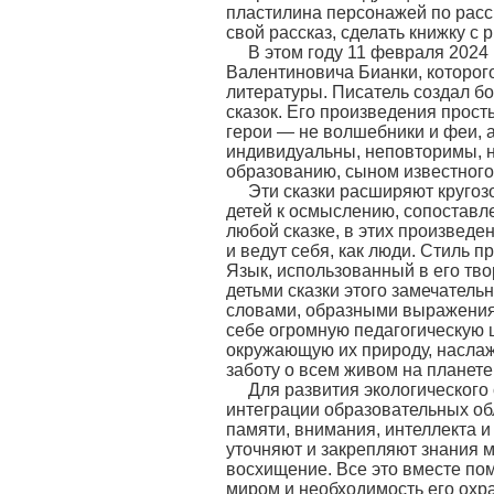
пластилина персонажей по расс
свой рассказ, сделать книжку с
В этом году 11 февраля 2024
Валентиновича Бианки, которог
литературы. Писатель создал бо
сказок. Его произведения прост
герои — не волшебники и феи, а
индивидуальны, неповторимы, 
образованию, сыном известного
Эти сказки расширяют кругоз
детей к осмыслению, сопоставле
любой сказке, в этих произвед
и ведут себя, как люди. Стиль 
Язык, использованный в его твор
детьми сказки этого замечатель
словами, образными выражениям
себе огромную педагогическую ц
окружающую их природу, наслаж
заботу о всем живом на планете
Для развития экологического
интеграции образовательных об
памяти, внимания, интеллекта 
уточняют и закрепляют знания м
восхищение. Все это вместе по
миром и необходимость его охр