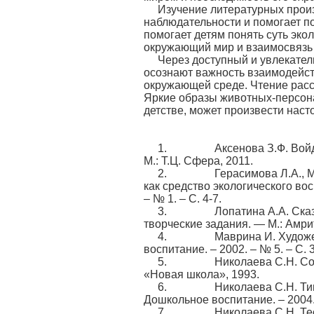
Изучение литературных произ
наблюдательности и помогает п
помогает детям понять суть эко
окружающий мир и взаимосвязь 
Через доступный и увлекател
осознают важность взаимодейст
окружающей среде. Чтение расск
Яркие образы животных-персона
детстве, может произвести наст
1. Аксенова З.Ф. Войди в 
М.: Т.Ц. Сфера, 2011.
2.
Герасимова Л.А., 
как средство экологического во
– № 1. – С. 4-7.
3. Лопатина А.А. Сказки ма
творческие задания. — М.: Амри
4. Маврина И. Художествен
воспитание. – 2002. – № 5. – С. 
5. Николаева С.Н. Создани
«Новая школа», 1993.
6. Николаева С.Н. Типовая 
Дошкольное воспитание. – 2004. 
7. Николаева С.Н. Теория 