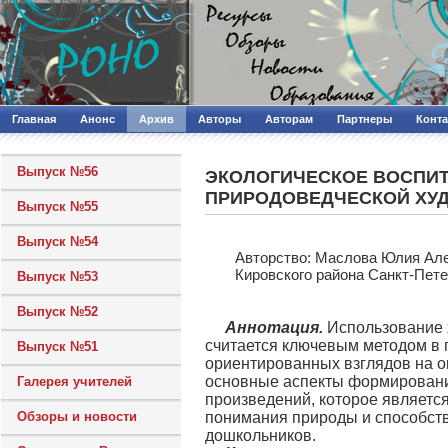
Главная
Анонс
Архив
Авторы
Авторам
Партнеры
Конт
Выпуск №56
ЭКОЛОГИЧЕСКОЕ ВОСПИТ
ПРИРОДОВЕДЧЕСКОЙ ХУ
Выпуск №55
Выпуск №54
Авторcтво: Маслова Юлия Але
Кировского района Санкт-Пет
Выпуск №53
Выпуск №52
Аннотация.
Использование 
считается ключевым методом в 
Выпуск №51
ориентированных взглядов на 
основные аспекты формирования
Галерея учителей
произведений, которое являетс
Обзоры и новости
понимания природы и способств
дошкольников.