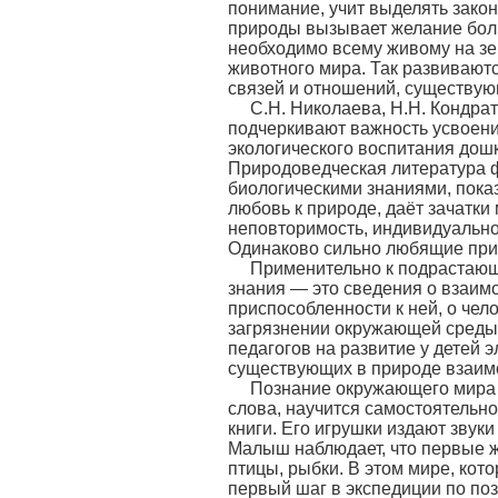
понимание, учит выделять зако
природы вызывает желание больш
необходимо всему живому на зем
животного мира. Так развивают
связей и отношений, существующи
С.Н. Николаева, Н.Н. Кондрат
подчеркивают важность усвоени
экологического воспитания дошк
Природоведческая литература 
биологическими знаниями, пока
любовь к природе, даёт зачатк
неповторимость, индивидуально
Одинаково сильно любящие приро
Применительно к подрастающе
знания — это сведения о взаимо
приспособленности к ней, о чел
загрязнении окружающей среды»
педагогов на развитие у детей 
существующих в природе взаим
Познание окружающего мира у
слова, научится самостоятельно
книги. Его игрушки издают звук
Малыш наблюдает, что первые ж
птицы, рыбки. В этом мире, кот
первый шаг в экспедиции по по