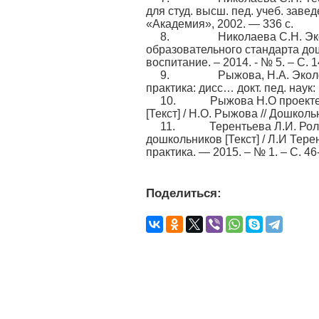
для студ. высш. пед. учеб. завед
«Академия», 2002. — 336 с.
8. Николаева С.Н. Экологи
образовательного стандарта дош
воспитание. – 2014. - № 5. – С. 1
9. Рыжова, Н.А. Экологич
практика: дисс… докт. пед. наук:
10. Рыжова Н.О проекте «С
[Текст] / Н.О. Рыжова // Дошколь
11. Терентьева Л.И. Роль д
дошкольников [Текст] / Л.И Тер
практика. — 2015. – № 1. – С. 46
Поделиться: