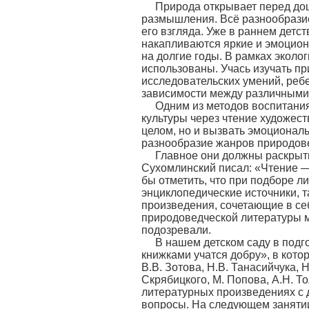
Природа открывает перед до
размышления. Всё разнообразие
его взгляда. Уже в раннем дет
накапливаются яркие и эмоцио
на долгие годы. В рамках экол
использованы. Учась изучать п
исследовательских умений, ребе
зависимости между различными 
Одним из методов воспитания
культуры через чтение художест
целом, но и вызвать эмоциональ
разнообразие жанров природов
Главное они должны раскрыть
Сухомлинский писал: «Чтение — 
бы отметить, что при подборе л
энциклопедические источники, т
произведения, сочетающие в се
природоведческой литературы м
подозревали.
В нашем детском саду в подг
книжками учатся добру», в кото
В.В. Зотова, Н.В. Танасийчука, 
Скрябицкого, М. Попова, А.Н. То
литературных произведениях с д
вопросы. На следующем занятии