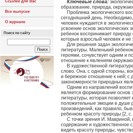
Ссылки для Вас
Ключевые слова:
экологиче
образование, природа, окружаю
Все выпуски
Проблема экологического вос
сегодняшний день. Необходимо, 
О журнале
человек нуждается в экологиче
усвоение основ экологических з
Поиск по сайту
ребенок воспринимает природу 
которые взрослый человек и не за
Для решения задач экологич
литературы. Маленький ребенок
героями, сочувствует одним и п
отношение к явлениям окружающе
В художественной литератур
слово. Она, с одной стороны, в
и бережное отношение к ней; с 
закономерности природных явлени
Одним из направлений воспи
является формирование основ э
литературы, которая позволяет 
положительные эмоции в душе р
произведений, как правило, бы
ребенком красоту природы [2, с. 
С точки зрения И. Мавриной,
содержание и художественное сл
видеть красоту природы, чувств