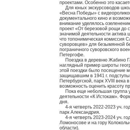
проектами. Особенно это касает
Для юных экскурсоводов шко
«Весна Победы» с видеоролико
документального кино и возмож
внимание уделялось озеленению
проект «От березовой рощи до с
значимой деятельности актива ш
что топонимическая комиссия С
суворовцев» для безымянной б
пограничного суворовского воен
Петергофе.
Поездка в деревню Жабино Га
наглядный пример широты геог
этой поездки было посещение 
защищавшим в 1941 г. подступы 
Петербургской, парк XVIII века
возможность оценить красоту п
Пока еще небольшая группа уча
деятельности «К Истокам». Фор
дня.
4-я четверть 2022-2023 уч. г
парк Александрия.
4-я четверть 2023-2024 уч. 
Ломоносове и на гору Колоколь
области).