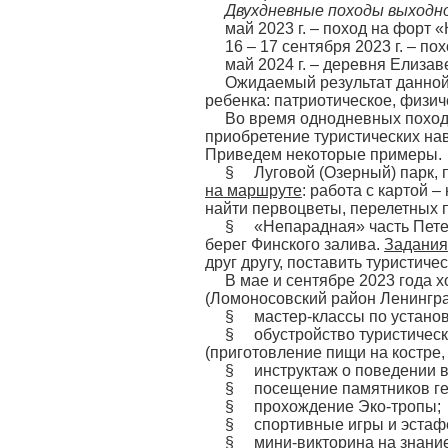
Двухдневные походы выходно
май 2023 г. – поход на форт «
16 – 17 сентября 2023 г. – по
май 2024 г. – деревня Елизав
Ожидаемый результат данной 
ребенка: патриотическое, физич
Во время однодневных поход
приобретение туристических нав
Приведем некоторые примеры.
§ Луговой (Озерный) парк, п
на маршруте
: работа с картой 
найти первоцветы, перелетных 
§ «Непарадная» часть Петер
берег Финского залива.
Задания
друг другу, поставить туристичес
В мае и сентябре 2023 года 
(Ломоносовский район
Ленингра
§ мастер-классы по установк
§ обустройство туристическо
(приготовление пищи на костре, 
§ инструктаж о поведении в 
§ посещение памятников гер
§ прохождение Эко-тропы;
§ спортивные игры и эстаф
§ мини-викторина на знание