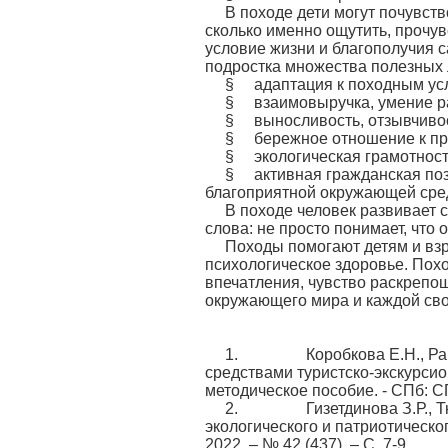
В походе дети могут почувст
сколько именно ощутить, прочу
условие жизни и благополучия с
подростка множества полезных 
§ адаптация к походным усл
§ взаимовыручка, умение раб
§ выносливость, отзывчивос
§ бережное отношение к пр
§ экологическая грамотност
§ активная гражданская поз
благоприятной окружающей сре
В походе человек развивает 
слова: не просто понимает, что 
Походы помогают детям и взр
психологическое здоровье. Пох
впечатления, чувство раскрепо
окружающего мира и каждой сво
1. Коробкова Е.Н., Рапопо
средствами туристско-экскурсио
методическое пособие. - СПб: С
2. Гизетдинова З.Р., Тюри
экологического и патриотическог
2022. – № 42 (437). – С. 7-9.