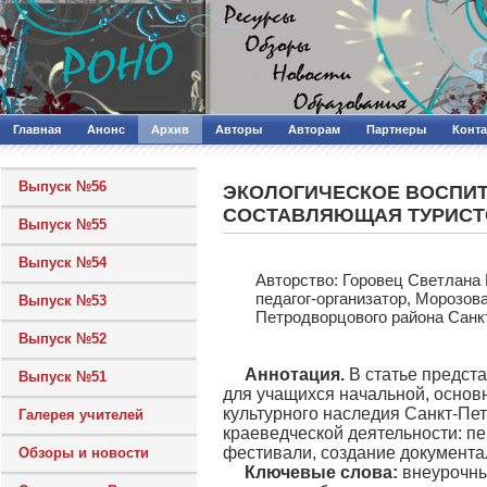
Главная
Анонс
Архив
Авторы
Авторам
Партнеры
Конт
Выпуск №56
ЭКОЛОГИЧЕСКОЕ ВОСПИТ
СОСТАВЛЯЮЩАЯ ТУРИСТ
Выпуск №55
Выпуск №54
Авторcтво: Горовец Светлана
педагог-организатор, Морозо
Выпуск №53
Петродворцового района Санк
Выпуск №52
Аннотация.
В статье предст
Выпуск №51
для учащихся начальной, основ
культурного наследия Санкт-Пет
Галерея учителей
краеведческой деятельности: пе
фестивали, создание документал
Обзоры и новости
Ключевые слова:
внеурочные