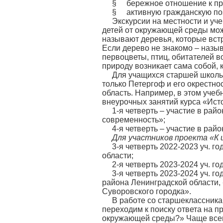
§ бережное отношение к пр
§ активную гражданскую по
Экскурсии на местности и уче
детей от окружающей среды мож
называют деревья, которые встр
Если дерево не знакомо – называ
первоцветы, птиц, обитателей в
природу возникает сама собой, 
Для учащихся старшей школы
только Петергоф и его окрестно
область. Например, в этом уче
внеурочных занятий курса «Ист
1-я четверть – участие в рай
современность»;
4-я четверть – участие в ра
Для участников проекта «К 
3-я четверть 2022-2023 уч. 
области;
2-я четверть 2023-2024 уч. г
3-я четверть 2023-2024 уч. 
района Ленинградской области,
Суворовского городка».
В работе со старшеклассника
переходим к поиску ответа на п
окружающей среды?» Чаще всего