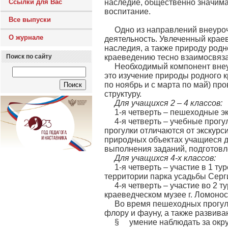
Ссылки для Вас
наследие, общественно значимая
воспитание.
Все выпуски
Одно из направлений внеуроч
О журнале
деятельность. Увлеченный краев
наследия, а также природу родн
Поиск по сайту
краеведению тесно взаимосвяза
Необходимый компонент внеур
это изучение природы родного кр
по ноябрь и с марта по май) пр
структуру.
Для учащихся 2 – 4 классов:
1-я четверть – пешеходные э
4-я четверть – учебные прог
прогулки отличаются от экскурс
природных объектах учащиеся д
выполнения заданий, подготовл
Для учащихся 4-х классов:
1-я четверть – участие в 1 т
территории парка усадьбы Серг
4-я четверть – участие во 2 
краеведческом музее г. Ломонос
Во время пешеходных прогуло
флору и фауну, а также развив
§ умение наблюдать за окр