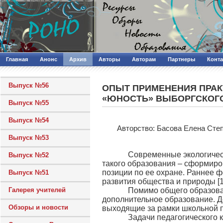
Главная
Анонс
Архив
Авторы
Авторам
Партнеры
Конт
Выпуск №56
ОПЫТ ПРИМЕНЕНИЯ ПРАК
«ЮНОСТЬ» ВЫБОРГСКОГО
Выпуск №55
Выпуск №54
Авторcтво: Басова Елена Сте
Выпуск №53
Современные экологические 
Выпуск №52
такого образования – сформиров
позиции по ее охране. Раннее 
Выпуск №51
развития общества и природы [1, 
Галерея учителей
Помимо общего образования
дополнительное образование. Д
Обзоры и новости
выходящие за рамки школьной п
Задачи педагогического кол