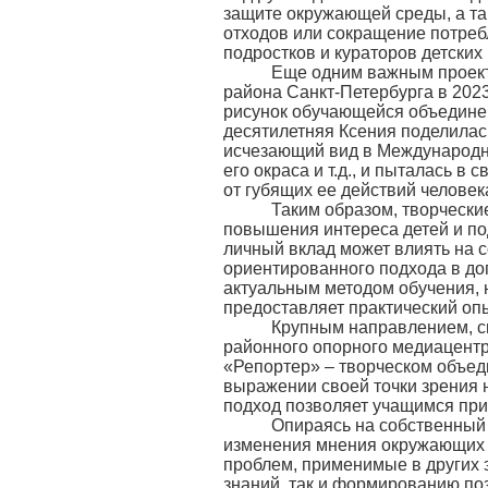
защите окружающей среды, а та
отходов или сокращение потреб
подростков и кураторов детских
Еще одним важным проектом
района Санкт-Петербурга в 2023
рисунок обучающейся объединен
десятилетняя Ксения поделилась
исчезающий вид в Международну
его окраса и т.д., и пыталась в
от губящих ее действий человек
Таким образом, творческие 
повышения интереса детей и по
личный вклад может влиять на 
ориентированного подхода в до
актуальным методом обучения, 
предоставляет практический оп
Крупным направлением, связ
районного опорного медиацентр
«Репортер» – творческом объед
выражении своей точки зрения 
подход позволяет учащимся при
Опираясь на собственный оп
изменения мнения окружающих о
проблем, применимые в других 
знаний, так и формированию по