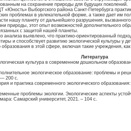
рованным на сохранение природы для будущих поколений.
Юность» Выборгского района Санкт-Петербурга практико
ских проблемах в увлекательной форме, а также дает им п
асти нашу планету от дальнейшего разрушения, вызванного
зни природы, этот опыт возможностей дополнительного об
язанных с защитой нашей планеты.
анализа выявлено, что практико-ориентированный подход
ры и способствует развитию экологической культуры у дет
 образования в этой сфере, включая такие учреждения, ка
Литература
еская культура в современном дошкольном образовании:
ельное экологическое образование: проблемы и решения
— 200 c.
 практика современного экологического образования: мо
ые проблемы экологии. Экологические аспекты устойчивог
мара: Самарский университет, 2021. – 104 с.