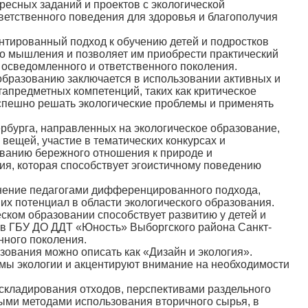
есных заданий и проектов с экологической
ветственного поведения для здоровья и благополучия
ированный подход к обучению детей и подростков
о мышления и позволяет им приобрести практический
 осведомленного и ответственного поколения.
бразованию заключается в использовании активных и
апредметных компетенций, таких как критическое
спешно решать экологические проблемы и применять
урга, направленных на экологическое образование,
вещей, участие в тематических конкурсах и
ованию бережного отношения к природе и
ия, которая способствует эгоистичному поведению
ение педагогами дифференцированного подхода,
х потенциал в области экологического образования.
ском образовании способствует развитию у детей и
е в ГБУ ДО ДДТ «Юность» Выборгского района Санкт-
нного поколения.
вания можно описать как «Дизайн и экология».
ы экологии и акцентируют внимание на необходимости
кладирования отходов, перспективами раздельного
выми методами использования вторичного сырья, в