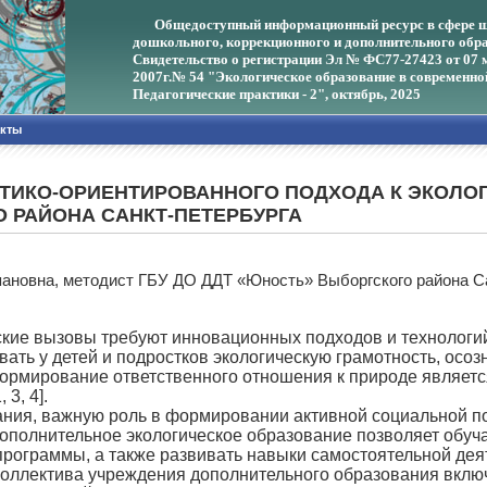
Общедоступный информационный ресурс в сфере ш
дошкольного, коррекционного и дополнительного обра
Свидетельство о регистрации Эл № ФС77-27423 от 07 
2007г.
№ 54 "Экологическое образование в современно
Педагогические практики - 2", октябрь, 2025
акты
ТИКО-ОРИЕНТИРОВАННОГО ПОДХОДА К ЭКОЛОГ
 РАЙОНА САНКТ-ПЕТЕРБУРГА
пановна, методист ГБУ ДО ДДТ «Юность» Выборгского района С
вызовы требуют инновационных подходов и технологий в 
ать у детей и подростков экологическую грамотность, осо
формирование ответственного отношения к природе являет
3, 4].
, важную роль в формировании активной социальной поз
ополнительное экологическое образование позволяет обуч
рограммы, а также развивать навыки самостоятельной деят
лектива учреждения дополнительного образования включ