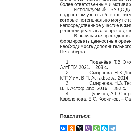
более ответственным и мотиви
Используемый ГБУ ДО ДДТ «
подросткам узнать об экологиче
которые потенциально могут сп
непосредственное участие в жи
решении реальных вопросов, св
В результате проведенного 
формировать ценностные ориенти
необходимость дополнительного
Петербурга.
1. Поданёва, Т.В. Экологич
АлтГПУ, 2021. – 208 c.
2. Смирнова, Н.З. Дополнит
КГПУ им. В.П. Астафьева, 2014. 
3. Смирнова, Н.З. Теория и
В.П. Астафьева, 2016. – 292 с.
4. Цуриков, А.Г. Cовременн
Кавеленова, Е.С. Корчиков. – Са
Поделиться: