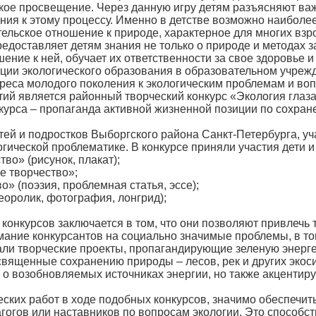
кое просвещение. Через данную игру детям разъясняют ва
ния к этому процессу. Именно в детстве возможно наибол
тельское отношение к природе, характерное для многих вз
редоставляет детям знания не только о природе и методах
ние к ней, обучает их ответственности за свое здоровье 
ации экологического образования в образовательном учреж
реса молодого поколения к экологическим проблемам и во
 является районный творческий конкурс «Экология глаза
нкурса – пропаганда активной жизненной позиции по сохра
 и подростков Выборгского района Санкт-Петербурга, уча
гической проблематике. В конкурсе приняли участия дети и 
о» (рисунок, плакат);
 творчество»;
 (поэзия, проблемная статья, эссе);
ролик, фотография, лонгрид);
курсов заключается в том, что они позволяют привлечь тв
ние конкурсантов на социально значимые проблемы, в том
али творческие проекты, пропагандирующие зеленую энерге
священные сохранению природы – лесов, рек и других экос
о возобновляемых источниках энергии, но также акцентир
их работ в ходе подобных конкурсов, значимо обеспечит
гогов или наставников по вопросам экологии. Это способ