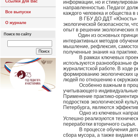
Ссылки для Вас
информации, но и стимулирован
направленностью. Педагог долж
Все выпуски
каждого человека и общества в 
В ГБУ ДО ДДТ «Юность» Выбо
О журнале
экологической безопасности, ч
опыт в решении экологических п
Поиск по сайту
Один из основных принципов
интерактивных методов обучени
мышление, рефлексия, самостоя
полученные знания на практике.
В рамках ключевых проектов
используются разнообразные фо
журналистской работе. В ходе 
формированию экологических це
людей по отношению к окружаю
Особенно важным в процесс
учитывающего индивидуальные о
Применение практико-ориентиро
подростков экологической куль
Петербурга, являются эффектив
Одно из ключевых направлен
Успешно реализуются техничес
переработки вторичного сырья.
В процессе обучения дети и
сбора мусора, а также видами 