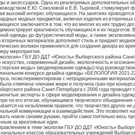
жды и аксессуаров. Одна из реализуемых дополнительных
ководством Е.Ю. Соколовой и Е.В. Тыровой, стимулирует 
ая высокий интерес обучающихся. На занятиях проводится
нгардных модных предметов, включая изделия из вторичных
хся заключается в том, что во многих из них трудно дога
демонстрирует креативность обучающихся и их педагогов. 
ой одежды до футуристической моды, а также эксклюзивные
 вторичных материалов дополняют стиль и придают модном
етических волокон применяется для создания декора во вре
феру мероприятия.
логия» ГБУ ДО ДДТ «Юность» Выборгского района Санкт-П
искусство, современный дизайн, экологичность и осознанн
терская моды» (моделирование одежды) под руководством 
егиональном конкурсе дизайна одежды «БЕЛОЛОГИЯ 2021-22
курса, поэкспериментировав с нетрадиционными материала
 была отмечена членами жюри и получила гран-при конкурса
ского района Санкт-Петербурга с 2006 года проводит г
именитые эксперты в сфере моделирования и дизайна оде
-при по его итогам, обучающимся творческого объединения
вается на незыблемом правиле, что творчество других не 
иальной коммуникации и взаимодействия. Это позволяет н
авать новое своими руками, пройти самостоятельно весь пр
янным за креативные идеи.
влением в теме экологии ГБУ ДО ДДТ «Юность» Выборгск
й начальных классов образовательных учреждений Выборгск