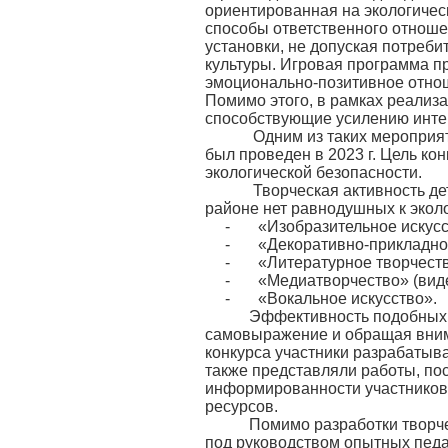
ориентированная на экологичес
способы ответственного отноше
установки, не допуская потреби
культуры. Игровая программа п
эмоционально-позитивное отноше
Помимо этого, в рамках реализ
способствующие усилению инте
Одним из таких мероприятий
был проведен в 2023 г. Цель ко
экологической безопасности.
Творческая активность детей
районе нет равнодушных к эколо
- «Изобразительное искусств
- «Декоративно-прикладное
- «Литературное творчество»
- «Медиатворчество» (видео
- «Вокальное искусство».
Эффективность подобных кон
самовыражение и обращая внима
конкурса участники разрабатыв
также представляли работы, по
информированности участников 
ресурсов.
Помимо разработки творческ
под руководством опытных педа