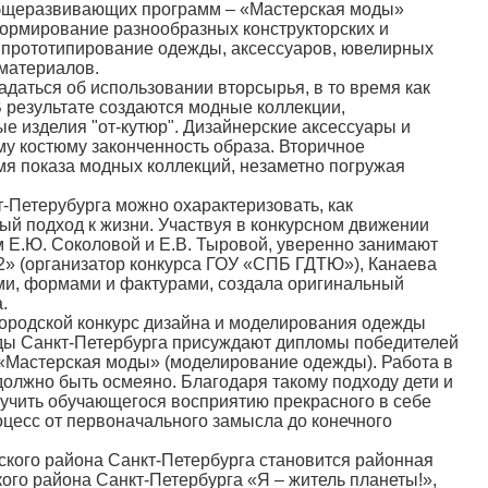
 общеразвивающих программ – «Мастерская моды»
формирование разнообразных конструкторских и
 прототипирование одежды, аксессуаров, ювелирных
 материалов.
даться об использовании вторсырья, в то время как
В результате создаются модные коллекции,
 изделия "от-кутюр". Дизайнерские аксессуары и
у костюму законченность образа. Вторичное
мя показа модных коллекций, незаметно погружая
етерубурга можно охарактеризовать, как
ый подход к жизни. Участвуя в конкурсном движении
Е.Ю. Соколовой и Е.В. Тыровой, уверенно занимают
» (организатор конкурса ГОУ «СПБ ГДТЮ»), Канаева
ми, формами и фактурами, создала оригинальный
.
ородской конкурс дизайна и моделирования одежды
жды Санкт-Петербурга присуждают дипломы победителей
 «Мастерская моды» (моделирование одежды). Работа в
должно быть осмеяно. Благодаря такому подходу дети и
аучить обучающегося восприятию прекрасного в себе
оцесс от первоначального замысла до конечного
ого района Санкт-Петербурга становится районная
ого района Санкт-Петербурга «Я – житель планеты!»,