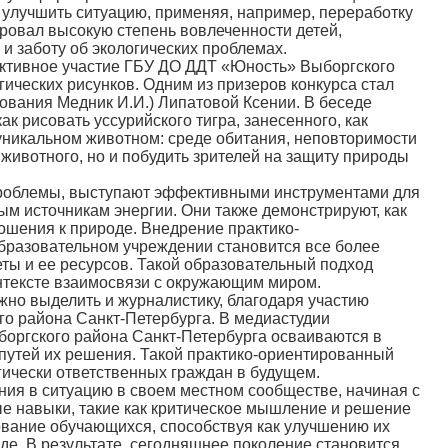
 улучшить ситуацию, применяя, например, переработку
ровал высокую степень вовлеченности детей,
 и заботу об экологических проблемах.
тивное участие ГБУ ДО ДДТ «Юность» Выборгского
гических рисунков. Одним из призеров конкурса стал
ования Медник И.И.) Липатовой Ксении. В беседе
к рисовать уссурийского тигра, занесенного, как
уникальном животном: среде обитания, неповторимости
о животного, но и побудить зрителей на защиту природы
проблемы, выступают эффективными инструментами для
м источникам энергии. Они также демонстрируют, как
ошения к природе. Внедрение практико-
бразовательном учреждении становится все более
ы и ее ресурсов. Такой образовательный подход
нтексте взаимосвязи с окружающим миром.
о выделить и журналистику, благодаря участию
о района Санкт-Петербурга. В медиастудии
боргского района Санкт-Петербурга осваиваются в
путей их решения. Такой практико-ориентированный
ически ответственных граждан в будущем.
ия в ситуацию в своем местном сообществе, начиная с
е навыки, такие как критическое мышление и решение
ование обучающихся, способствуя как улучшению их
е. В результате, сегодняшнее поколение становится