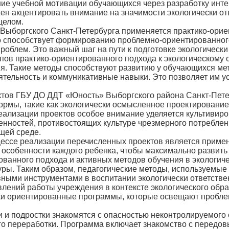
ие учебной мотивации обучающихся через разработку интер
ен акцентировать внимание на значимости экологически от
целом.
ргского Санкт-Петербурга применяется практико-ориент
то способствует формированию проблемно-ориентированног
роблем. Это важный шаг на пути к подготовке экологически
 практико-ориентированного подхода к экологическому о
я. Такие методы способствуют развитию у обучающихся мет
тельность и коммуникативные навыки. Это позволяет им у
 ГБУ ДО ДДТ «Юность» Выборгского района Санкт-Петерб
рмы, такие как экологически осмысленное проектирование 
реализации проектов особое внимание уделяется культивир
нностей, противостоящих культуре чрезмерного потреблен
щей среде.
е реализации перечисленных проектов является примен
собенности каждого ребенка, чтобы максимально развить и
ванного подхода и активных методов обучения в экологиче
туры. Таким образом, педагогические методы, используемы
ными инструментами в воспитании экологически ответстве
ий работы учреждения в контексте экологического образо
ки ориентированные программы, которые освещают проблем
 подростки знакомятся с опасностью неконтролируемого с
его переработки. Программа включает знакомство с передо