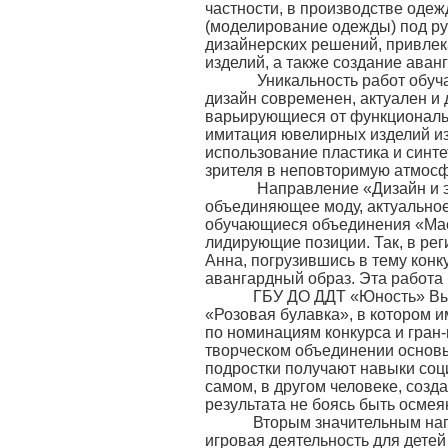
частности, в производстве оде
(моделирование одежды) под ру
дизайнерских решений, привлек
изделий, а также создание ава
Уникальность работ обучающи
дизайн современен, актуален и 
варьирующиеся от функциональн
имитация ювелирных изделий из
использование пластика и синт
зрителя в неповторимую атмос
Направление «Дизайн и эко
объединяющее моду, актуальное 
обучающиеся объединения «Мас
лидирующие позиции. Так, в р
Анна, погрузившись в тему кон
авангардный образ. Эта работа
ГБУ ДО ДДТ «Юность» Выборг
«Розовая булавка», в котором 
по номинациям конкурса и гран
творческом объединении основы
подростки получают навыки соц
самом, в другом человеке, созд
результата не боясь быть осме
Вторым значительным напра
игровая деятельность для дете