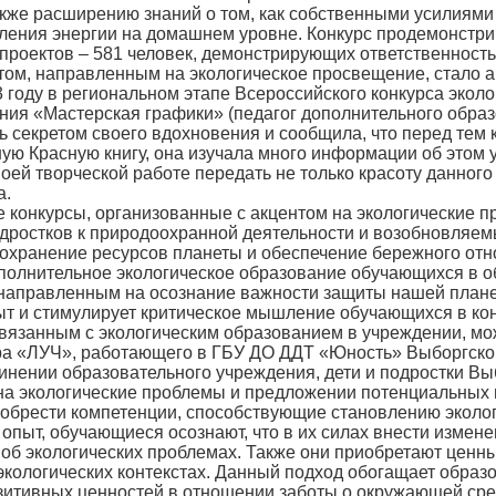
кже расширению знаний о том, как собственными усилиями
ления энергии на домашнем уровне. Конкурс продемонстри
 проектов – 581 человек, демонстрирующих ответственность
, направленным на экологическое просвещение, стало ак
 году в региональном этапе Всероссийского конкурса эколо
ия «Мастерская графики» (педагог дополнительного образ
 секретом своего вдохновения и сообщила, что перед тем ка
ю Красную книгу, она изучала много информации об этом 
 своей творческой работе передать не только красоту данног
а.
конкурсы, организованные с акцентом на экологические 
дростков к природоохранной деятельности и возобновляемы
сохранение ресурсов планеты и обеспечение бережного отн
полнительное экологическое образование обучающихся в о
направленным на осознание важности защиты нашей планет
ыт и стимулирует критическое мышление обучающихся в ко
анным с экологическим образованием в учреждении, можн
а «ЛУЧ», работающего в ГБУ ДО ДДТ «Юность» Выборгског
инении образовательного учреждения, дети и подростки Вы
на экологические проблемы и предложении потенциальных 
обрести компетенции, способствующие становлению эколог
ыт, обучающиеся осознают, что в их силах внести изменен
б экологических проблемах. Также они приобретают ценны
экологических контекстах. Данный подход обогащает образ
зитивных ценностей в отношении заботы о окружающей сред