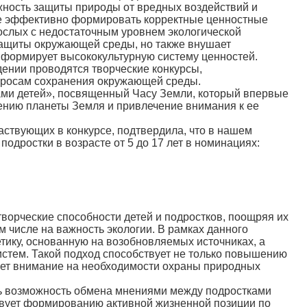
жность защиты природы от вредных воздействий и
ее эффективно формировать корректные ценностные
рослых с недостаточным уровнем экологической
 защиты окружающей среды, но также внушает
и формирует высококультурную систему ценностей.
дении проводятся творческие конкурсы,
просам сохранения окружающей среды.
ми детей», посвященный Часу Земли, который впервые
нению планеты Земля и привлечение внимания к ее
ствующих в конкурсе, подтвердила, что в нашем
подростки в возрасте от 5 до 17 лет в номинациях:
орческие способности детей и подростков, поощряя их
 числе на важность экологии. В рамках данного
тику, основанную на возобновляемых источниках, а
истем. Такой подход способствует не только повышению
ует внимание на необходимости охраны природных
ь возможность обмена мнениями между подростками
ствует формированию активной жизненной позиции по