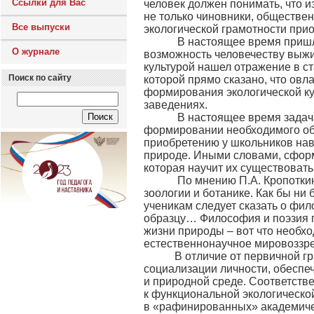
Ссылки для Вас
человек должен понимать, что и
не только чиновники, обществе
Все выпуски
экологической грамотности при
В настоящее время пришло п
О журнале
возможность человечеству выжит
культурой нашел отражение в с
Поиск по сайту
которой прямо сказано, что ов
формирования экологической ку
заведениях.
В настоящее время задача 
формировании необходимого об
приобретению у школьников нав
природе. Иными словами, сфор
которая научит их существовать
По мнению П.А. Кропоткина 
зоологии и ботанике. Как бы ни
ученикам следует сказать о фи
образцу… Философия и поэзия 
жизни природы – вот что необхо
естественнонаучное мировоззрен
В отличие от первичной гра
социализации личности, обеспе
и природной среде. Соответстве
к функциональной экологическо
в «рафинированных» академичес