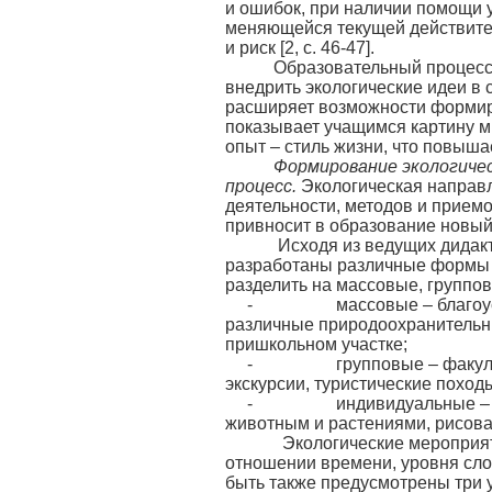
и ошибок, при наличии помощи уч
меняющейся текущей действител
и риск [2, с. 46-47].
Образовательный процесс, 
внедрить экологические идеи в
расширяет возможности формир
показывает учащимся картину ми
опыт – стиль жизни, что повыша
Формирование экологиче
процесс.
Экологическая направ
деятельности, методов и прием
привносит в образование новый
Исходя из ведущих дидактич
разработаны различные формы 
разделить на массовые, группо
- массовые – благоустрой
различные природоохранительны
пришкольном участке;
- групповые – факультати
экскурсии, туристические поход
- индивидуальные – иссле
животным и растениями, рисова
Экологические мероприятий
отношении времени, уровня сло
быть также предусмотрены три 