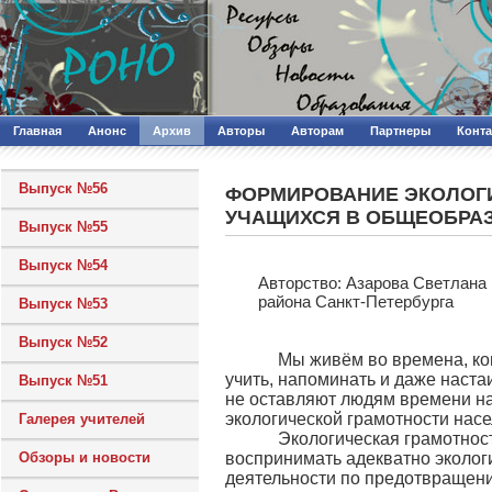
Главная
Анонс
Архив
Авторы
Авторам
Партнеры
Конт
Выпуск №56
ФОРМИРОВАНИЕ ЭКОЛОГ
УЧАЩИХСЯ В ОБЩЕОБРА
Выпуск №55
Выпуск №54
Авторcтво: Азарова Светлан
района Санкт-Петербурга
Выпуск №53
Выпуск №52
Мы живём во времена, когд
учить, напоминать и даже наст
Выпуск №51
не оставляют людям времени на
экологической грамотности нас
Галерея учителей
Экологическая грамотность 
Обзоры и новости
воспринимать адекватно эколог
деятельности по предотвращению