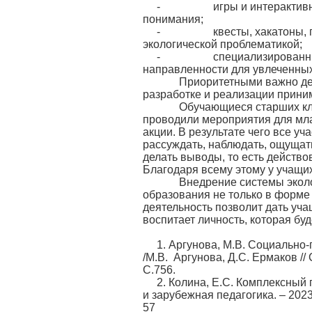
- игры и интерактивные п
понимания;
- квесты, хакатоны, прос
экологической проблематикой;
- специализированные исс
направленности для увлеченных
Приоритетными важно делат
разработке и реализации прини
Обучающиеся старших класс
проводили мероприятия для мла
акции. В результате чего все уч
рассуждать, наблюдать, ощущать
делать выводы, то есть действо
Благодаря всему этому у учащи
Внедрение системы экологи
образования не только в форме
деятельность позволит дать уча
воспитает личность, которая бу
1. Аргунова, М.В. Социально
/М.В. Аргунова, Д.С. Ермаков /
С.756.
2. Колина, Е.С. Комплексный 
и зарубежная педагогика. – 2023
57