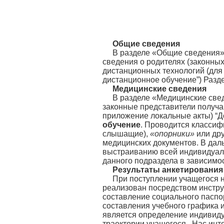
Общие сведения
В разделе «Общие сведения» 
сведения о родителях (законны
дистанционных технологий (для
дистанционное обучение”) Разде
Медицинские сведения
В разделе «Медицинские свед
законные представители получа
приложение локальные акты) “Д
обучение
. Проводится классиф
слышащие),
«опорники»
или др
медицинских документов. В дал
выстраиванию всей индивидуал
данного подраздела в зависимо
Результаты анкетирования
При поступлении учащегося н
реализован посредством инстру
составление социального паспо
составления учебного графика 
является определение индивиду
траектории учащегося. Нас инт