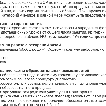
ыбрана классификация ЭОР по виду нарушений:
общие
,
нар
слуха основным является визуальный тип представления 
ей в виде ярких картин, зрительных образов. При нарушени
 категорий учеников в равной мере может быть представле
ивная характеристика
арактеристика составляется психологом и определяет фор
 дистанционных уроков от общего числа занятий. Критери
ы подробно в шаблоне ИОТ (см. пособие
“Методика проек
ам по работе с ресурсной базой
юмирующим (обобщающим). Содержит краткую информацию 
оков,
ков,
ованию карты образовательных возможностей
ы обеспечивает педагогическому коллективу возможность о
ссмотрим пошагово процедуру диагностики.
разовательных возможностей начинается с назначения уча
в образовательного процесса.
атора учащегося родители участвуют в мониторинге.
оринга специалисты (психолог, логопед) заполняют свои р
 полученные сведения и определяет образовательные возм
гам по работе с ресурсной базой.