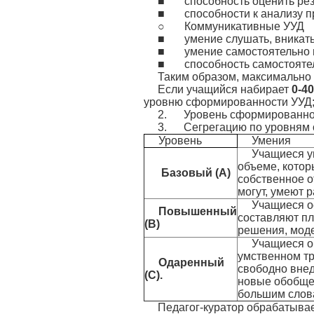
■ способность оценить резу
■ способности к анализу пр
○ Коммуникативные УУД
■ умение слушать, вникать 
■ умение самостоятельно и
■ способность самостоятель
Таким образом, максимально 
Если учащийся набирает
0-40
уровню сформированности УУД
2. Уровень сформированност
3. Сегрегацию по уровням 
Уровень
Умения
Учащиеся у
объеме, котор
Базовый (А)
собственное о
могут, умеют 
Учащиеся о
Повышенный
составляют п
(В)
решения, моде
Учащиеся о
умственном тр
Одаренный
свободно внед
(С).
новые обобще
большим слов
Педагог-куратор обрабатывае