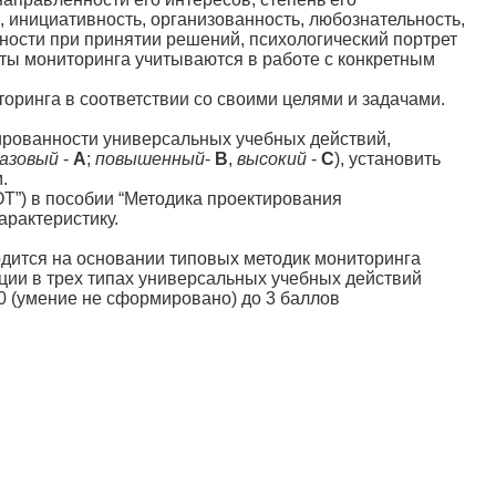
, инициативность, организованность, любознательность,
ьности при принятии решений, психологический портрет
ты мониторинга учитываются в работе с конкретным
оринга в соответствии со своими целями и задачами.
ированности универсальных учебных действий,
азовый
-
А
;
повышенный
-
В
,
высокий
-
С
), установить
.
Т”) в пособии “Методика проектирования
арактеристику.
тся на основании типовых методик мониторинга
ии в трех типах универсальных учебных действий
0 (умение не сформировано) до 3 баллов