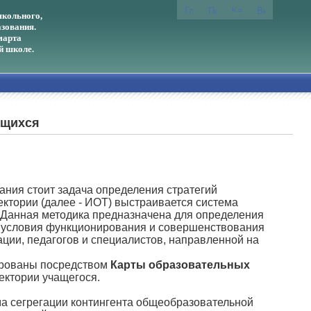
кольного,
зования.
марта
й школе.
ащихся
я стоит задача определения стратегий
ктории (далее - ИОТ) выстраивается система
. Данная методика предназначена для определения
е условия функционирования и совершенствования
ции, педагогов и специалистов, направленной на
рованы посредством
Карты образовательных
ектории учащегося.
а сегрегации контингента общеобразовательной