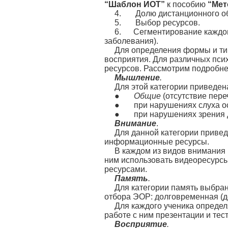
“Шаблон ИОТ”
к пособию
“Мет
4. Долю дистанционного об
5. Выбор ресурсов.
6. Сегментирование каждого
заболевания).
Для определения формы и ти
восприятия. Для различных пси
ресурсов. Рассмотрим подробне
Мышление
.
Для этой категории приведе
●
Общие
(отсутствие пер
● при нарушениях слуха о
● при нарушениях зрения 
Внимание
.
Для данной категории приве
информационные ресурсы.
В каждом из видов внимания 
ним использовать видеоресурсы
ресурсами.
Память
.
Для категории память выбра
отбора ЭОР: долговременная (д
Для каждого ученика определ
работе с ним презентации и те
Восприятие
.