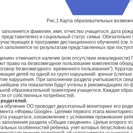
Рис.1 Карта образовательных возмож
заполняется фамилия, имя, отчество учащегося, дата рожд
х представителях) и социальный статус семьи. Обязательн
 участвующих в программе дистанционного обучения) (см. 
л заполняется по результатам представленных при поступл
ения» отмечается наличие (или отсутствие инвалидности)
ют право на безвозмездное пользование комплектом оборуд
оговор безвозмездного временного пользования”). Курато
икация детей по одной из групп нарушений:
зрение
(слепые
угие нарушения. При заполнении раздела учитываются све
ьнейшем эти показатели будут учтены в рекомендациях по
ьной образовательной траектории учащегося. Каждая обра
сти от собственных потребностей.
 родителей.
а обучение ОО проводит двухэтапный мониторинг его роди
мента «Формы Google». Целями первого этапа мониторинга
рта учащегося, ознакомление с условиями проживания реб
и заполнения раздела «Общие сведения». Целью второго эт
альных особенностей ребенка, учет которых безусловно в
ересовало мнение родителей: об успеваемости учащегося, н