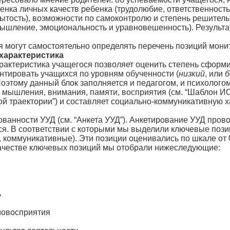
енка личных качеств ребенка (трудолюбие, ответственность
рытость), возможности по самоконтролю и степень решител
мышление, эмоциональность и уравновешенность). Результа
могут самостоятельно определять перечень позиций монит
характеристика
рактеристика учащегося позволяет оценить степень сформ
нтировать учащихся по уровням обученности (
низкий
, или
б
оэтому данный блок заполняется и педагогом, и психологом
 мышления, внимания, памяти, восприятия (см. “Шаблон ИО
й траектории”) и составляет социально-коммуникативную х
ти УУД (см. “Анкета УУД”). Анкетирование УУД проводи
. В соответствии с которыми мы выделили ключевые позиц
, коммуникативные). Эти позиции оценивались по шкале от 
качестве ключевых позиций мы отобрали нижеследующие:
ь
овосприятия