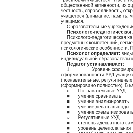
общественной активности, их оц
честность, справедливость, отк
учащегося (внимание, память, 
учащимся.
Образовательные учреждения 
Психолого-педагогическая 
Психолого-педагогическая ха
предметных компетенций, сегме
психологические особенности. П
Психолог определяет:
виды
индивидуальной образовательно
Педагог устанавливает:
1. Уровень сформированнос
сформированности УУД учащихся
(познавательные, регулятивные
(сформировано полностью). В 
○ Познавательные УУД
■ умение сравнивать
■ умение анализировать
■ умение делать выводы
■ умение схематизироват
○ Регулятивные УУД
■ степень адекватного сам
■ уровень целеполагания