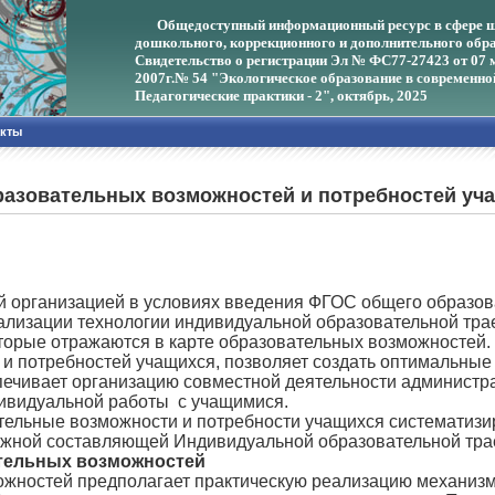
Общедоступный информационный ресурс в сфере ш
дошкольного, коррекционного и дополнительного обра
Свидетельство о регистрации Эл № ФС77-27423 от 07 
2007г.
№ 54 "Экологическое образование в современно
Педагогические практики - 2", октябрь, 2025
акты
разовательных возможностей и потребностей уч
анизацией в условиях введения ФГОС общего образовани
ализации технологии индивидуальной образовательной трае
оторые отражаются в карте образовательных возможностей
и потребностей учащихся, позволяет создать оптимальны
печивает организацию совместной деятельности администра
ивидуальной работы с учащимися.
ые возможности и потребности учащихся систематизи
ажной составляющей Индивидуальной образовательной тра
ательных возможностей
ожностей предполагает практическую реализацию механизм