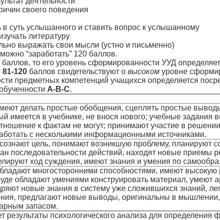
льтат деятельности
ичин своего поведения
в суть услышанного и ставить вопрос к услышанному
зучать литературу
но выражать свои мысли (устно и письменно)
можно “заработать” 120 баллов.
баллов, то его уровень сформированности УУД определяет
;
81-120
баллов свидетельствуют о
высоком
уровне сформи
и предметных компетенций учащихся определяется посред
обученности
А-В-С
.
меют делать простые обобщения, сцеплять простые вывод
ый имеется в учебнике, не внося нового; учебные задания
тношение к фактам не могут; принимают участие в решении
работать с несколькими информационными источниками.
сознают цель, понимают возникшую проблему, планируют со
лан последовательности действий, находят новые приемы 
лируют ход суждения, имеют знания и умения по самообра
бладают многосторонними способностями, имеют высокую 
уде обладают умениями конструировать материал, умеют а
ряют новые знания в систему уже сложившихся знаний, ле
ния, предлагают новые выводы, оригинальны в мышлении, 
арным запасом.
т результаты психологического анализа для определения ф