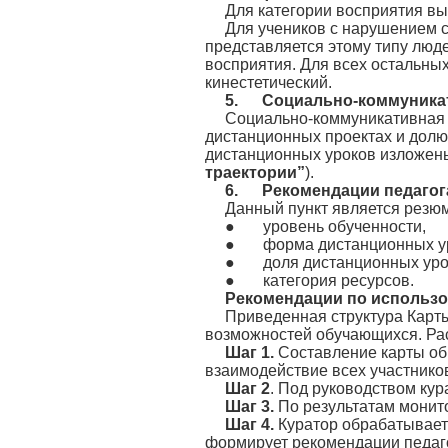
Для категории восприятия в
Для учеников с нарушением 
представляется этому типу люд
восприятия. Для всех остальных
кинестетический.
5.
Социально-коммуникат
Социально-коммуникативная х
дистанционных проектах и долю
дистанционных уроков изложен
траектории”
).
6.
Рекомендации педагог
Данный пункт является рез
● уровень обученности,
● форма дистанционных ур
● доля дистанционных уро
● категория ресурсов.
Рекомендации по использ
Приведенная структура Карт
возможностей обучающихся. Ра
Шаг 1.
Составление карты об
взаимодействие всех участнико
Шаг 2
. Под руководством кур
Шаг 3.
По результатам монит
Шаг 4.
Куратор обрабатывает
формирует рекомендации педаго