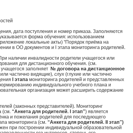
ностей
ения, дата поступления и номер приказа. Заполняются
о указывается форма обучения: использованием
приложение локальные акты) “Порядок приёма на
ении в ОО документов и I этапа мониторинга родителей.
 При наличии инвалидности родители учащегося или
ования для дистанционного обучения. (см.
р учащегося заполняет
№ договора на дистанционное
 или частично видящие),
слух
(глухие или частично
дения
I этапа
мониторинга родителей и представленных
 формированию индивидуального учебного плана и
зовательная организация может расширить содержание
телей (законных представителей). Мониторинг
 (см.
“Анкета для родителей. I этап”
) является
ёнка и пожелания родителей для последующего
апа мониторинга (см.
“Анкета для родителей. II этап”)
ажен при построении индивидуальной образовательной
аправленности его интересов, степень его