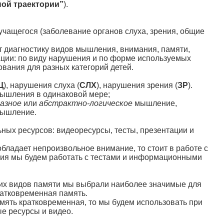
ой траектории”
).
ащегося (заболевание органов слуха, зрения, общие
 диагностику видов мышления, внимания, памяти,
ации: по виду нарушения и по форме используемых
вания для разных категорий детей.
Щ
), нарушения слуха (
СЛХ
), нарушения зрения (
ЗР
).
мышления в одинаковой мере;
разное
или
абстрактно-логическое
мышление,
ышление.
ых ресурсов: видеоресурсы, тесты, презентации и
бладает непроизвольное внимание, то стоит в работе с
ния мы будем работать с тестами и информационными
их видов памяти мы выбрали наиболее значимые для
ратковременная память.
амять кратковременная, то мы будем использовать при
е ресурсы и видео.