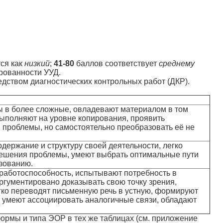
ся как
низкий
;
41-80
баллов соответствует
среднему
рованности УУД.
ством диагностических контрольных работ (ДКР).
ы в более сложные, овладевают материалом в том
 выполняют на уровне копирования, проявить
 проблемы, но самостоятельно преобразовать её не
держание и структуру своей деятельности, легко
решения проблемы, умеют выбрать оптимальные пути
зованию.
работоспособность, испытывают потребность в
ргументировано доказывать свою точку зрения,
гко переводят письменную речь в устную, формируют
умеют ассоциировать аналогичные связи, обладают
ормы и типа ЭОР в тех же таблицах (см. приложение