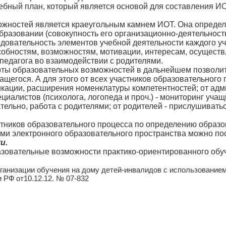
чебный план, который является основой для составления ИО
ожностей является краеугольным камнем ИОТ. Она определ
бразовании (совокупность его организационно-деятельност
овательность элементов учебной деятельности каждого у
собностям, возможностям, мотивации, интересам, осущес
педагога во взаимодействии с родителями.
рты образовательных возможностей в дальнейшем позволи
щегося. А для этого от всех участников образовательного
кации, расширения номенклатуры компетентностей; от адм
циалистов (психолога, логопеда и проч.) - мониторинг уч
ательно, работа с родителями; от родителей - прислушивать
тников образовательного процесса по определению образо
ми электронного образовательного пространства можно по
и.
азовательные возможности практико-ориентированного обу
ганизации обучения на дому детей-инвалидов с использование
 РФ от10.12.12. № 07-832