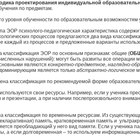
одика проектирования индивидуальной образовательн
учения по предметам.
 уровня обученности по образовательным возможностям уч
па ЭОР психолого-педагогическая характеристика содержит
хологических процессов предлагаются два вида классифик
е каждый из процессов и предложенные варианты использо
на классификация ЭОР по основным признакам: общие (
ОБ
ечисленных нарушений): могут быть развиты все операции 
сновными являются
конкретно-предметное
,
наглядно-об
доминирующим является только
абстрактно-логическое
м
дена классификация по рекомендуемой форме образовательн
используются свои ресурсы. Например, если у ученика прео
 и презентации, а при наличии послепроизвольного внима
на классификация по временным ресурсам. Из существующ
екларативная) память, кратковременная память и ультрак
яется преобладающий у него вид памяти. Если у ученика п
сты, а если долговременная – то используем информационны