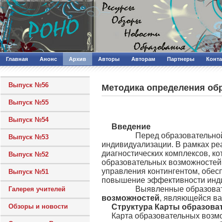
Главная
Анонс
Архив
Авторы
Авторам
Партнеры
Конт
Выпуск №56
Методика определения об
Выпуск №55
Выпуск №54
Введение
Перед образовательной орг
Выпуск №53
индивидуализации. В рамках ре
диагностических комплексов, к
Выпуск №52
образовательных возможностей 
управления контингентом, обес
Выпуск №51
повышение эффективности инд
Выявленные образовательн
Галерея учителей
возможностей
, являющейся в
Обзоры и новости
Структура Карты образов
Карта образовательных возм