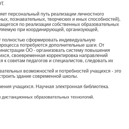
Т.
яет персональный путь реализации личностного
ных, познавательных, творческих и иных способностей),
чащегося по реализации собственных образовательных
твляемую при координирующей, организующей,
т полностью сформировать индивидуальную
 процесса потребуются дополнительные шаги. От
инистрации ОО - организовать систему повышения
ащихся, своевременная корректировка направлений
ся к советам педагогов и специалистов, следовать их
вательных возможностей и потребностей учащихся - это
строить здание современной школы.
чения учащихся. Научная электронная библиотека.
м дистанционных образовательных технологий.