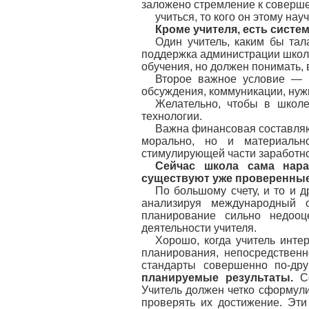
заложено стремление к соверше
учиться, то кого он этому нау
Кроме учителя, есть систе
Один учитель, каким бы тал
поддержка администрации школы
обучения, но должен понимать, 
Второе важное условие — н
обсуждения, коммуникации, нужн
Желательно, чтобы в школе
технологии.
Важна финансовая составляю
морально, но и материальн
стимулирующей части заработно
Сейчас школа сама нара
существуют уже проверенные
По большому счету, и то и 
анализируя международный 
планирование сильно недоо
деятельности учителя.
Хорошо, когда учитель интер
планирования, непосредственн
стандарты совершенно по-др
планируемые результаты.
С
Учитель должен четко сформули
проверять их достижение. Эт