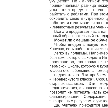
учу детей». По - английски это 
принципиальная разница межд
угла стоял предмет, то тепер
работать с ребятами. При этом
сохранить свою внутреннюю це
работает и отчитывается он в 
и личностные результаты ученик
Все это продвигает нас в на
новый образовательный стандар
Может ли смешанное обуче
Чтобы внедрять новую техн
Конечно, есть набор технически
легко выполнимы. Например,
был компьютер с выходом в Инт
пространство, зонирование 
пермской школе, которую я кури
классы очень большие, а поме
недостаточно. Эта проблема
«Перевернутого класса». Особа
старшеклассников. Эти мод
педагогических, финансовых и 
позволит не потерять часть ко
финансирования. Содержание 
электронным ресурсом, а учите
Да, учителю приходится мн