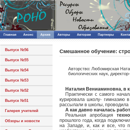
Главная
Анонс
Архив
Авторы
Авторам
Партнеры
Конт
Выпуск №56
Смешанное обучение: стр
Выпуск №55
Авторcтво: Любомирская Ната
Выпуск №54
биологических наук, директо
Выпуск №53
Наталия Вениаминовна, в 
Выпуск №52
Практически с самого начал
курировала школу- гимназию в
Выпуск №51
рассылали в школы, проводила
А как давно началась рабо
Галерея учителей
Реальная апробация
техн
прошлого года, когда подключи
Обзоры и новости
на Западе, и, как и все, что