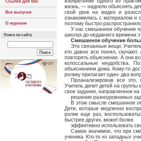
изобретение одного из практи
Ссылки для Вас
жизнь, — надоело объяснять детя
свой урок на видео и разосл
Все выпуски
ознакомились с материалом и о
О журнале
поэтому быстро распространило
У нас смешанное обучение п
школах до недавнего времени э
Поиск по сайту
Смешанное обучение больш
Это связанные вещи. Учитель 
кто давно все понял, скучают.
повторять объяснение. А они вс
колоссальные неудобства. П
объяснением дома. Кому-то дост
ролику прилагает один- два вопр
Проанализировав все это, 
Учитель делит детей на группы 
свое задание, направленное на
решение разноуровневых зад
В этом смысле смешанное обу
Дети, которые медленно воспр
ролик еще раз, воспользовать
быстрее других, может более
эффективно использовать сво
Самое значимое, что при см
ученика. Кто-то из западных уч