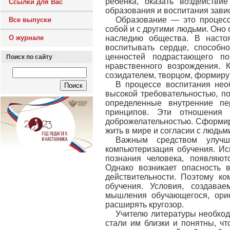
ребенка, оказать воздейств
Ссылки для Вас
образования и воспитания зави
Образование — это процесс
Все выпуски
собой и с другими людьми. Оно 
О журнале
наследию общества. В насто
воспитывать сердце, способн
ценностей подрастающего по
Поиск по сайту
нравственного возрождения. 
созидателем, творцом, формиру
В процессе воспитания нео
высокой требовательностью, по
определенные внутренние пе
принципов. Эти отношения
доброжелательностью. Сформир
жить в мире и согласии с людьм
Важным средством улучш
компьютеризация обучения. Ис
познания человека, появляют
Однако возникает опасность 
действительности. Поэтому к
обучения. Условия, создав
мышления обучающегося, орие
расширять кругозор.
Учителю литературы необход
стали им близки и понятны, чт