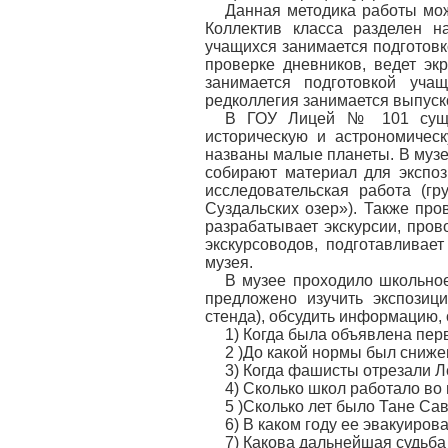
Данная методика работы мо
Коллектив класса разделен н
учащихся занимается подготовк
проверке дневников, ведет эк
занимается подготовкой уча
редколлегия занимается выпуско
В ГОУ Лицей № 101 суще
историческую и астрономичес
названы малые планеты. В музе
собирают материал для экспоз
исследовательская работа (г
Суздальских озер»). Также про
разрабатывает экскурсии, пров
экскурсоводов, подготавливае
музея.
В музее проходило школьно
предложено изучить экспозиц
стенда), обсудить информацию, 
1) Когда была объявлена пер
2 )До какой нормы был сниже
3) Когда фашисты отрезали 
4) Сколько школ работало во
5 )Сколько лет было Тане Са
6) В каком году ее эвакуиров
7) Какова дальнейшая судьба