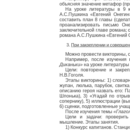
объясняя значение метафор (при
На уроке литературы в 9 к
А.С.Пушкина «Евгений Онегин
составить план 8 главы (сдела
проанализировать письмо Он
заключительной главе романа;
романа А.С.Пушкина «Евгений О
При закреплении и совершен
Можно провести викторины, 
Например, после изучения
Диканьки»
на уроке литературы
Цели: повторение и закреп
Н.В.Гоголя.
Этапы викторины: 1) словарн
жупан, люлька, парубок, свитка,
описанию героя назвать его: П
Шпонька), 3) «Угадай по отрыв
сопернику), 5) иллюстрации (в
6) сценки, подготовленные учащ
После изучения темы
«Глаго
Цели и задачи: проверить
мышление. Этапы занятия.
1) Конкурс капитанов. Стан