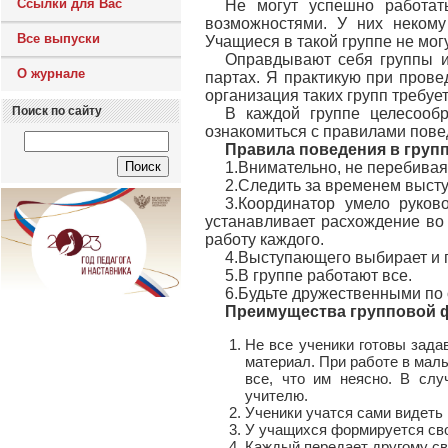
Ссылки для Вас
Не могут успешно работат
возможностями. У них некому
Все выпуски
Учащиеся в такой группе не мог
Оправдывают себя группы из
О журнале
партах. Я практикую при прове
организация таких групп требуе
Поиск по сайту
В каждой группе целесооб
ознакомиться с правилами пове
Правила поведения в груп
1.Внимательно, не перебивая
2.Следить за временем высту
3.Координатор умело руков
устанавливает расхождение во
работу каждого.
4.Выступающего выбирает и г
5.В группе работают все.
6.Будьте дружественными по
Преимущества групповой 
Не все ученики готовы зада
материал. При работе в малы
все, что им неясно. В сл
учителю.
Ученики учатся сами видеть
У учащихся формируется своя
Каждый передает другому с