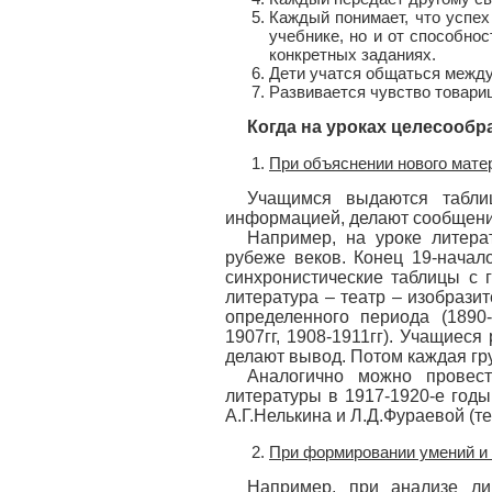
Каждый понимает, что успех
учебнике, но и от способно
конкретных заданиях.
Дети учатся общаться между
Развивается чувство товари
Когда на уроках целесооб
При объяснении нового мате
Учащимся выдаются табли
информацией, делают сообщения
Например, на уроке литера
рубеже веков. Конец 19-начал
синхронистические таблицы с 
литература – театр – изобразит
определенного периода (1890-18
1907гг, 1908-1911гг). Учащиес
делают вывод. Потом каждая гр
Аналогично можно провест
литературы в 1917-1920-е годы
А.Г.Нелькина и Л.Д.Фураевой (т
При формировании умений и
Например, при анализе ли