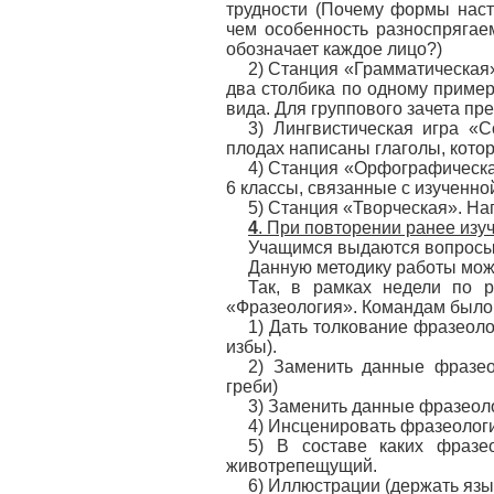
трудности (Почему формы нас
чем особенность разноспрягае
обозначает каждое лицо?)
2) Станция «Грамматическая
два столбика по одному пример
вида. Для группового зачета пр
3) Лингвистическая игра «
плодах написаны глаголы, котор
4) Станция «Орфографическа
6 классы, связанные с изученно
5) Станция «Творческая». Н
4
. При повторении ранее изу
Учащимся выдаются вопросы, 
Данную методику работы можн
Так, в рамках недели по р
«Фразеология». Командам было
1) Дать толкование фразеоло
избы).
2) Заменить данные фразео
греби)
3) Заменить данные фразеоло
4) Инсценировать фразеологи
5) В составе каких фразе
животрепещущий.
6) Иллюстрации (держать язык