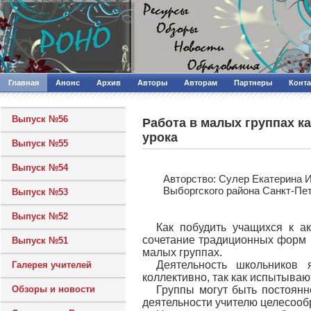
Главная
Анонс
Архив
Авторы
Авторам
Партнеры
Конт
Выпуск №56
Работа в малых группах к
урока
Выпуск №55
Выпуск №54
Авторcтво: Сулер Екатерина 
Выборгского района Санкт-Пе
Выпуск №53
Выпуск №52
Как побудить учащихся к а
сочетание традиционных форм и
Выпуск №51
малых группах.
Деятельность школьников 
Галерея учителей
коллективно, так как испытываю
Обзоры и новости
Группы могут быть постоянн
деятельности учителю целесооб