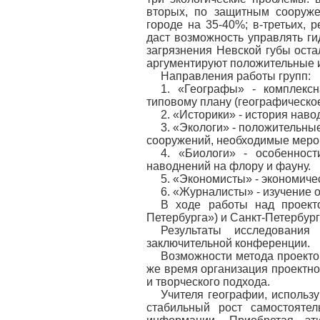
вторых, по защитным сооруже
городе на 35-40%; в-третьих,
даст возможность управлять г
загрязнения Невской губы оста
аргументируют положительные 
Направления работы групп:
1. «Географы» - комплексн
типовому плану (географическое 
2. «Историки» - история наво
3. «Экологи» - положительны
сооружений, необходимые мероп
4. «Биологи» - особенност
наводнений на флору и фауну.
5. «Экономисты» - экономиче
6. «Журналисты» - изучение 
В ходе работы над проект
Петербурга») и Санкт-Петербург
Результаты исследования
заключительной конференции.
Возможности метода проекто
же время организация проектно
и творческого подхода.
Учителя географии, использ
стабильный рост самостояте