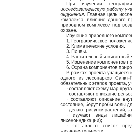
При изучении географи
исследовательскую работу уча
окружения
. Главная цель иссл
комплекса, влияние данного п
природном комплексе под возд
охране.
Изучение природного компле
1. Географическое положение
2. Климатические условия.
3. Почвы.
4. Растительный и животный 
5. Изменение компонентов пр
6. Охрана компонентов приро
В рамках проекта учащиеся 
одного из лесопарков Санкт-
обязательных этапов проекта, 
· составляют схему маршрута
· составляют описание релье
· составляют описание внут
состояние, берут пробы воды д
· делают рисунки растений, з
· изучают виды лишайник
лихеноиндикации);
· составляют список пре
жизнедеятельности;