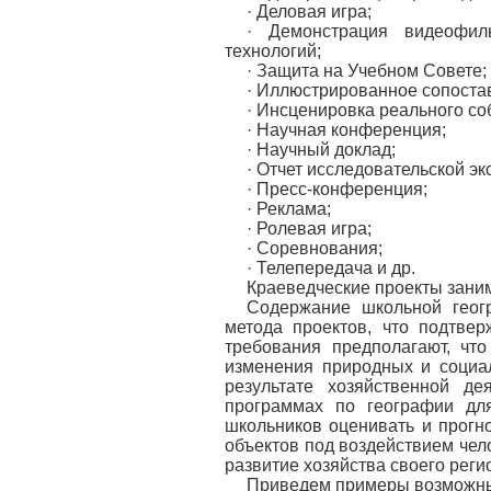
· Деловая игра;
· Демонстрация видеофил
технологий;
· Защита на Учебном Совете;
· Иллюстрированное сопостав
· Инсценировка реального со
· Научная конференция;
· Научный доклад;
· Отчет исследовательской эк
· Пресс-конференция;
· Реклама;
· Ролевая игра;
· Соревнования;
· Телепередача и др.
Краеведческие проекты заним
Содержание школьной геог
метода проектов, что подтве
требования предполагают, чт
изменения природных и социал
результате хозяйственной де
программах по географии дл
школьников оценивать и прогн
объектов под воздействием чело
развитие хозяйства своего реги
Приведем примеры возможных