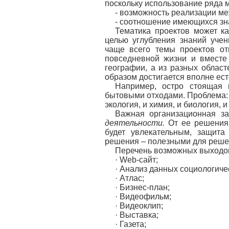
поскольку использование ряда 
- возможность реализации м
- соотношение имеющихся зна
Тематика проектов может ка
целью углубления знаний уче
чаще всего темы проектов отн
повседневной жизни и вместе
географии, а из разных област
образом достигается вполне ест
Например, остро стоящая 
бытовыми отходами. Проблема: к
экология, и химия, и биология, и
Важная организационная за
деятельности.
От ее решения 
будет увлекательным, защита
решения – полезными для реше
Перечень возможных выходов
· Web-сайт;
· Анализ данных социологиче
· Атлас;
· Бизнес-план;
· Видеофильм;
· Видеоклип;
· Выставка;
· Газета;