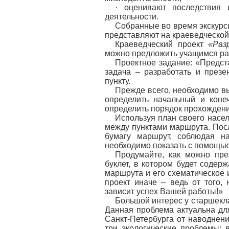
· оценивают последствия 
деятельности.
Собранные во время экскурс
представляют на краеведческой
Краеведческий проект
«Разр
можно предложить учащимся раз
Проектное задание: «Предст
задача – разработать и през
пункту.
Прежде всего, необходимо вы
определить начальный и коне
определить порядок прохождени
Используя план своего насе
между пунктами маршрута. Посл
бумагу маршрут, соблюдая н
необходимо показать с помощью
Продумайте, как можно пре
буклет, в котором будет содер
маршрута и его схематическое 
проект иначе – ведь от того,
зависит успех Вашей работы!»
Большой интерес у старшекла
Данная проблема актуальна дл
Санкт-Петербурга от наводнени
три экологические проблемы: 