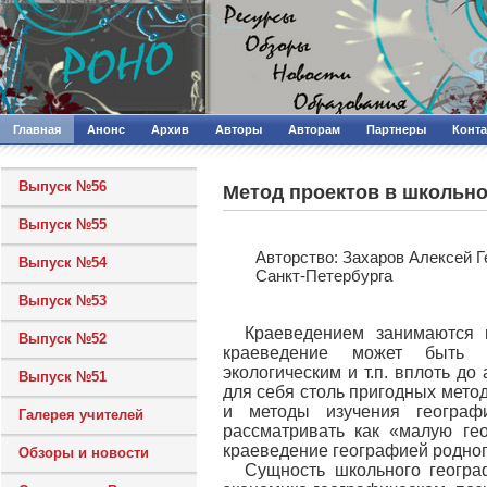
Главная
Анонс
Архив
Авторы
Авторам
Партнеры
Конт
Выпуск №56
Метод проектов в школьн
Выпуск №55
Авторcтво: Захаров Алексей 
Выпуск №54
Санкт-Петербурга
Выпуск №53
Краеведением занимаются и
Выпуск №52
краеведение может быть ра
экологическим и т.п. вплоть до
Выпуск №51
для себя столь пригодных метод
и методы изучения геогра
Галерея учителей
рассматривать как «малую ге
краеведение географией родног
Обзоры и новости
Сущность школьного геогра