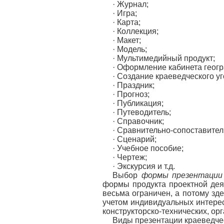
· Журнал;
· Игра;
· Карта;
· Коллекция;
· Макет;
· Модель;
· Мультимедийный продукт;
· Оформление кабинета геог
· Создание краеведческого уг
· Праздник;
· Прогноз;
· Публикация;
· Путеводитель;
· Справочник;
· Сравнительно-сопоставител
· Сценарий;
· Учебное пособие;
· Чертеж;
· Экскурсия и т.д.
Выбор
формы презентации
формы продукта проектной дея
весьма ограничен, а потому зд
учетом индивидуальных интерес
конструкторско-технических, орг
Виды презентации краеведчес