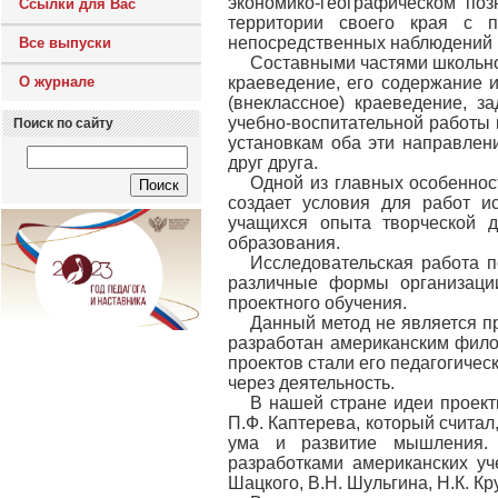
экономико-географическом по
Ссылки для Вас
территории своего края с 
непосредственных наблюдений п
Все выпуски
Составными частями школьно
О журнале
краеведение, его содержание 
(внеклассное) краеведение, з
учебно-воспитательной работы 
Поиск по сайту
установкам оба эти направлен
друг друга.
Одной из главных особеннос
создает условия для работ и
учащихся опыта творческой 
образования.
Исследовательская работа п
различные формы организаци
проектного обучения.
Данный метод не является п
разработан американским фило
проектов стали его педагогиче
через деятельность.
В нашей стране идеи проект
П.Ф. Каптерева, который счита
ума и развитие мышления. 
разработками американских уч
Шацкого, В.Н. Шульгина, Н.К. Кр