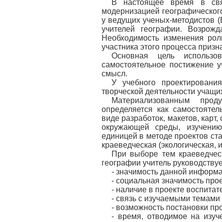
В настоящее время в свя
модернизацией географического
у ведущих ученых-методистов (В
учителей географии. Возрож
Необходимость изменения рол
участника этого процесса призн
Основная цель использо
самостоятельное постижение 
смысл.
У учебного проектировани
творческой деятельности учащи
Материализованным прод
определяется как самостояте
виде разработок, макетов, карт,
окружающей среды, изучению
единицей в методе проектов ст
краеведческая (экологическая, 
При выборе тем краеведчес
географии учитель руководству
- значимость данной информа
- социальная значимость прое
- наличие в проекте воспитат
- связь с изучаемыми темами
- возможность постановки пр
- время, отводимое на изуч