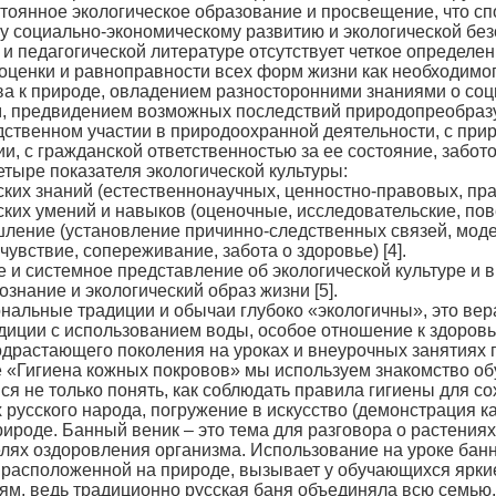
стоянное экологическое образование и просвещение, что сп
у социально-экономическому развитию и экологической безо
 педагогической литературе отсутствует четкое определени
оценки и равноправности всех форм жизни как необходимо
а к природе, овладением разносторонними знаниями о соц
м, предвидением возможных последствий природопреобраз
дственном участии в природоохранной деятельности, с п
и, с гражданской ответственностью за ее состояние, забото
етыре показателя экологической культуры:
наний (естественнонаучных, ценностно-правовых, прак
мений и навыков (оценочные, исследовательские, пове
(установление причинно-следственных связей, модели
вие, сопереживание, забота о здоровье) [4].
ое и системное представление об экологической культуре и
знание и экологический образ жизни [5].
ональные традиции и обычаи глубоко «экологичны», это ве
иции с использованием воды, особое отношение к здоровью
одрастающего поколения на уроках и внеурочных занятиях 
ме «Гигиена кожных покровов» мы используем знакомство о
я не только понять, как соблюдать правила гигиены для со
ях русского народа, погружение в искусство (демонстрация 
природе. Банный веник – это тема для разговора о растения
елях оздоровления организма. Использование на уроке банн
 расположенной на природе, вызывает у обучающихся яркие
м, ведь традиционно русская баня объединяла всю семью.