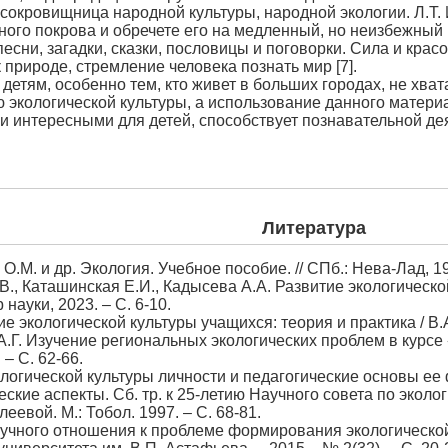
сокровищница народной культуры, народной экологии. Л.Т.
ного покрова и обречете его на медленный, но неизбежный
песни, загадки, сказки, пословицы и поговорки. Сила и кр
природе, стремление человека познать мир [7].
етям, особенно тем, кто живет в больших городах, не хват
кологической культуры, а использование данного материал
 интересными для детей, способствует познавательной дея
Литература
О.М. и др. Экология. Учебное пособие. // СПб.: Нева-Лад, 199
.В., Каташинская Е.И., Кадысева А.А. Развитие экологичес
науки, 2023. – С. 6-10.
 экологической культуры учащихся: теория и практика / В.А.
 А.Г. Изучение региональных экологических проблем в курсе 
– С. 62-66.
кологической культуры личности и педагогические основы ее 
еские аспекты. Сб. тр. к 25-летию Научного совета по экол
евой. М.: Тобол. 1997. – С. 68-81.
научного отношения к проблеме формирования экологической