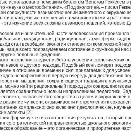
вые использовано немецким биологом Эрнстом Геккелем в 
то «наука о местообитании». «Под экологией, – писал Гекк
ей совокупности взаимоотношений животного с окружающей 
ных и враждебных отношений с теми животными и растениям
ия - это изучение всех сложных взаимоотношений, которые
вознания и значительной части человекознания произошла в
глобальная, медицинская, радиационная, атмосферы, гидро
одход стал всеобщим, экология становится комплексной науко
мы чаще всего подразумеваем состояние окружающей нас с
и другие подобные суждения.
го поколения следует избегать усвоения экологических осн
ли некоего другого подхода. Подобный конгломерат подход
ичен в отношении времени и сил, прилагаемых для усвоени
ходов неэффективен в первую очередь для достижения педа
 стереотип мышления, сохраняющиеся традиции в научных 
, можно найти рациональный подход для совершенствован
ляется сравнительно новым направлением педагогики. Зад
еловека, человеческого общества в целом и окружающей п
 развитие чуткости, отзывчивости и стремления к сохранен
итания комплексно: оно включает идеологические, научные
ие аспекты [2].
ания формируется из соответствия результатов, которые 
вия со стратегической направленностью школьного экологич
ческое образование – это органическая и приоритетная ча