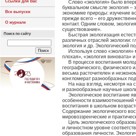
Ссылки для Вас
Слово «экология» было впер
буквальном смысле экология – э
Все выпуски
экономике природы: изучение вс
прежде всего – его дружествен
О журнале
контакт. Одним словом, эколог
существование».
Поиск по сайту
Быстрая экологизация естест
различных отраслей экологии: 
экология и др. Экологический п
Используя слово «экология» 
плохая», «экология виновата» 
В процессе воспитания молодо
географического, физического и
весьма расточителен и неэконом
конгломерат разнообразных под
На наш взгляд, несмотря на
и разнообразные научные школы
Экологическое воспитание яв
особенности взаимоотношений ч
воспитания в школьном возрасте
Содержание экологического восп
мировоззренческие и практическ
Цель экологического образов
и личностном уровне соответст
образования личности. Экологи