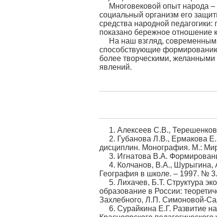
Многовековой опыт народа – 
социальный организм его защит
средства народной педагогики: 
показано бережное отношение к 
На наш взгляд, современным д
способствующие формированию э
более творческими, желанными и
явлений.
1. Алексеев С.В., Терешенков 
2. Губанова Л.В., Ермакова Е
дисциплин. Монография. М.: Мир 
3. Игнатова В.А. Формирование
4. Колчанов, В.А., Шурыгина,
География в школе. – 1997. № 3. 
5. Лихачев, Б.Т. Структура э
образование в России: теоретич
Захлебного, Л.П. Симоновой-Сале
6. Сурайкина Е.Г. Развитие 