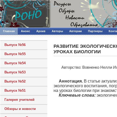
Главная
Анонс
Архив
Авторы
Авторам
Партнеры
Конт
Выпуск №56
РАЗВИТИЕ ЭКОЛОГИЧЕСК
УРОКАХ БИОЛОГИИ
Выпуск №55
Выпуск №54
Авторcтво: Вовненко Нелли И
Выпуск №53
Аннотация.
В статье актуал
Выпуск №52
экологического воспитания, по
на уроках биологии при знаком
Выпуск №51
Ключевые слова:
экологиче
Галерея учителей
Обзоры и новости