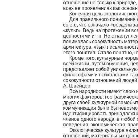
отношение не только к природе,
всех ее проявлениях как основн
Конечная цель экологическог
Для правильного понимания лю
colere, что означало «возделыв
«культ». Ведь на протяжении вс
ценностями и т.п. Но с наступ
понималась совокупность матер
архитектура, язык, письменност
этого понятия. Стало понятно, 
Кроме того, культурные норм
всей жизни, путем обучения, це
представляет собой уникальную
философами и психологами такж
совокупности отношений людей к
А. Швейцер.
Все народности имеют свою н
многих факторов: географическо
друга своей культурной самобыт
коммуникация были бы невозмож
идентифицировать принадлежнос
членов одного народа, в любой 
поведения, экономическая, прав
Экологическая культура явля
отношений, материальных ценно