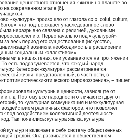
мирование ценностного отношения к жизни на планете во
о на современном этапе [6].
 учащихся.
 «культура» произошло от глагола colo, colui, cultum,
е богов», что подтверждает унаследованное слово
» была неразрывно связана с религией, духовными
у переосмыслению. Первоначально под «культурой»
 за весь период его существования (искусство,
их цивилизаций возникла необходимость в расширении
 единым социальным коллективом».
енными в наших генах, они усваиваются на протяжении
. То есть подразумевается, что каждый народ
туру. Категория «культура» рассматривается
ческой жизни, представленный, в частности, в
дукт оптимистически-этического мировоззрения», – пишет
 формировали культурные ценности, зависящте от
 и т. д. Поэтому все народности отличаются друг от
тегорий, то культурная коммуникация и межкультурная
 воздействием различных факторов, что позволяет
ак под воздействием коллективной деятельности
од. Так появились: культура языка, культура
ой культур и включает в себя систему общественных
ающей средой. Она развивается в общественном