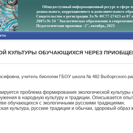
Общедоступный информационный ресурс в сфере ш
дошкольного, коррекционного и дополнительного обра
Свидетельство о регистрации Эл № ФС77-27423 от 07 
2007г.
№ 54 "Экологическое образование в современно
Педагогические практики - 2", октябрь, 2025
акты
ОЙ КУЛЬТУРЫ ОБУЧАЮЩИХСЯ ЧЕРЕЗ ПРИОБЩЕ
осифовна, учитель биологии ГБОУ школа № 482 Выборгского ра
изируется проблема формирования экологической культуры 
гружения в народную культуру и традиции. Описывается оп
стве обучающихся с экологичными русскими традициями.
ская культура, русские традиции и обычаи, здоровый образ ж