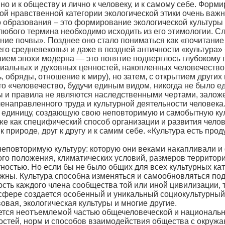
 но и к обществу и лично к человеку, и к самому себе. Фор
ой нравственной категории экологической этики очень важн
о образования – это формирование экологической культуры
бого термина необходимо исходить из его этимологии. Слово
ание почвы». Позднее оно стало пониматься как «почитани
его средневековья и даже в поздней античности «культура
лением эпохи модерна — это понятие подверглось глубоком
иальных и духовных ценностей, накопленных человечеством
ь, обряды, отношение к миру), но затем, с открытием друг
что «человечество, будучи единым видом, никогда не было
ы и правила не являются наследственными чертами, залож
ленаправленного труда и культурной деятельности человека
 единицу, создающую свою неповторимую и самобытную куль
е как специфический способ организации и развития челове
 природе, друг к другу и к самим себе. «Культура есть про
еповторимую культуру: которую они веками накапливали и
го положения, климатических условий, размеров территории
ностью. Но если бы не было общих для всех культурных ка
ны. Культура способна изменяться и самообновляться под
ть каждого члена сообщества той или иной цивилизации, т
сфере создается особенный и уникальный социокультурный к
овая, экологическая культуры и многие другие.
ется неотъемлемой частью общечеловеческой и национальн
стей, норм и способов взаимодействия общества с окруж