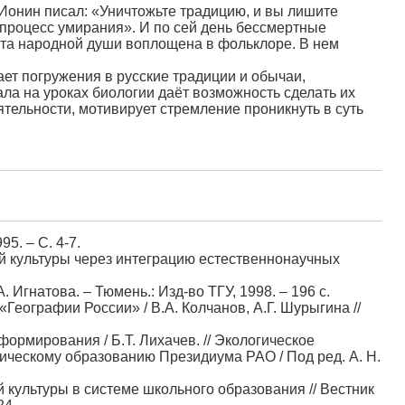
 Ионин писал: «Уничтожьте традицию, и вы лишите
 процесс умирания». И по сей день бессмертные
асота народной души воплощена в фольклоре. В нем
ает погружения в русские традиции и обычаи,
а на уроках биологии даёт возможность сделать их
тельности, мотивирует стремление проникнуть в суть
5. – С. 4-7.
кой культуры через интеграцию естественнонаучных
 Игнатова. – Тюмень.: Изд-во ТГУ, 1998. – 196 с.
«Географии России» / В.А. Колчанов, А.Г. Шурыгина //
формирования / Б.Т. Лихачев. // Экологическое
огическому образованию Президиума РАО / Под ред. А. Н.
 культуры в системе школьного образования // Вестник