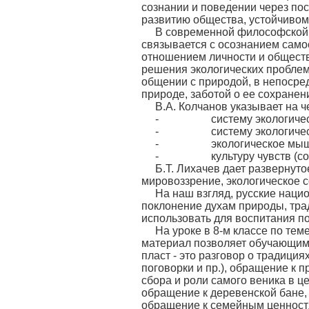
сознании и поведении через по
развитию общества, устойчивом
В современной философской и
связывается с осознанием само
отношением личности и обществ
решения экологических пробле
общении с природой, в непосре
природе, заботой о ее сохранени
В.А. Колчанов указывает на ч
- систему экологических з
- систему экологических у
- экологическое мышление 
- культуру чувств (сочувст
Б.Т. Лихачев дает развернут
мировоззрение, экологическое со
На наш взгляд, русские наци
поклонение духам природы, трад
использовать для воспитания п
На уроке в 8-м классе по те
материал позволяет обучающимс
пласт - это разговор о традици
поговорки и пр.), обращение к 
сбора и роли самого веника в ц
обращение к деревенской бане,
обращение к семейным ценностя