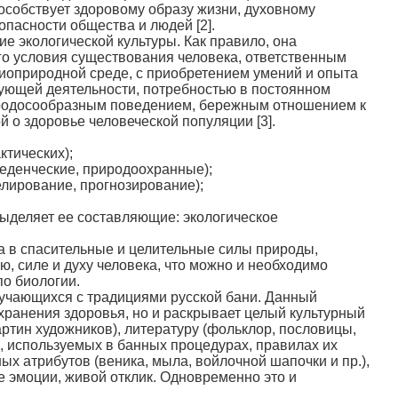
особствует здоровому образу жизни, духовному
пасности общества и людей [2].
е экологической культуры. Как правило, она
го условия существования человека, ответственным
иоприродной среде, с приобретением умений и опыта
ующей деятельности, потребностью в постоянном
риродосообразным поведением, бережным отношением к
й о здоровье человеческой популяции [3].
тических);
денческие, природоохранные);
рование, прогнозирование);
 выделяет ее составляющие: экологическое
ра в спасительные и целительные силы природы,
, силе и духу человека, что можно и необходимо
по биологии.
бучающихся с традициями русской бани. Данный
хранения здоровья, но и раскрывает целый культурный
картин художников), литературу (фольклор, пословицы,
х, используемых в банных процедурах, правилах их
ых атрибутов (веника, мыла, войлочной шапочки и пр.),
 эмоции, живой отклик. Одновременно это и