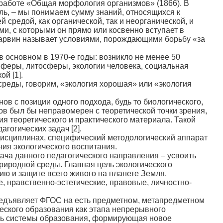
работе «Общая морфология организмов» (1866). В
ель, – мы понимаем сумму знаний, относящихся к
средой, как органической, так и неорганической, и
и, с которыми он прямо или косвенно вступает в
 Дарвин называет условиями, порождающими борьбу «за
 основном в 1970-е годы: возникло не менее 50
сферы, литосферы, экологии человека, социальная
й [1].
реды, говорим, «экология хорошая» или «экология
ов с позиции одного подхода, будь то биологического,
ов был бы неправомерен с теоретической точки зрения,
я теоретического и практического материала. Такой
гогических задач [2].
дисциплинах, специфический методологический аппарат
ия экологического воспитания.
ача данного педагогического направления – усвоить
риродной среды. Главная цель экологического
ию и защите всего живого на планете Земля.
, нравственно-эстетические, правовые, личностно-
предъявляет ФГОС на есть предметном, метапредметном
еского образования как этапа непрерывного
сть системы образования, формирующая новое