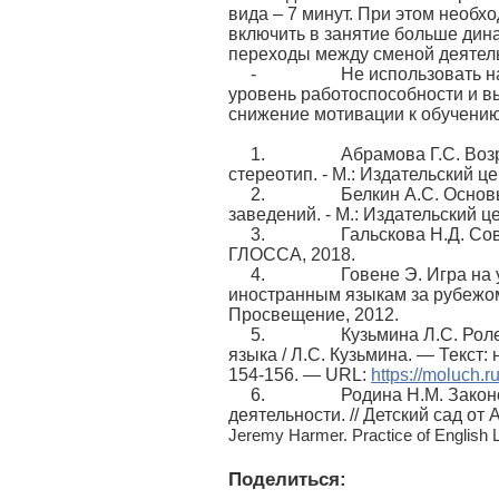
вида – 7 минут. При этом необ
включить в занятие больше дин
переходы между сменой деятель
- Не использовать на урок
уровень работоспособности и в
снижение мотивации к обучению
1. Абрамова Г.С. Возрастная
стереотип. - М.: Издательский ц
2. Белкин А.С. Основы возр
заведений. - М.: Издательский ц
3. Гальскова Н.Д. Соврем
ГЛОССА, 2018.
4. Говене Э. Игра на урок
иностранным языкам за рубежом /
Просвещение, 2012.
5. Кузьмина Л.С. Ролевые 
языка / Л.С. Кузьмина. — Текст
154-156. — URL:
https://moluch.r
6. Родина Н.М. Закономер
деятельности. // Детский сад от А
Jeremy Harmer. Practice of English 
Поделиться: