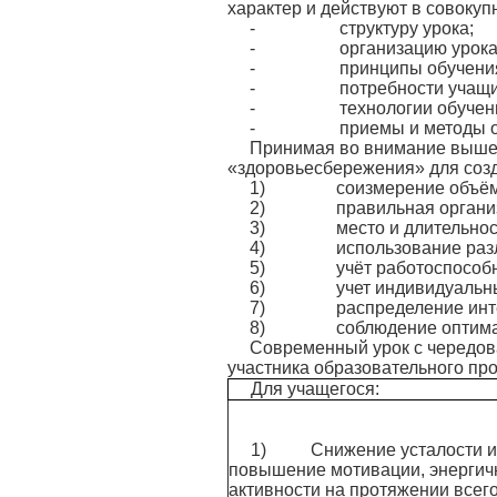
характер и действуют в совокупн
- структуру урока;
- организацию урока
- принципы обучения
- потребности учащих
- технологии обучени
- приемы и методы об
Принимая во внимание вышес
«здоровьесбережения» для соз
1) соизмерение объёма и 
2) правильная организаци
3) место и длительность
4) использование различ
5) учёт работоспособности
6) учет индивидуальных и
7) распределение интенси
8) соблюдение оптимально
Современный урок с чередов
участника образовательного про
Для учащегося:
1) Снижение усталости и 
повышение мотивации, энергич
активности на протяжении всего