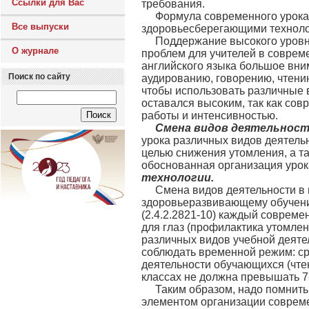
Ссылки для Вас
требования.
Формула современного урока
Все выпуски
здоровьесберегающими техноло
Поддержание высокого уровн
О журнале
проблем для учителей в соврем
английского языка большое вни
Поиск по сайту
аудированию, говорению, чтению
чтобы использовать различные 
оставался высоким, так как со
работы и интенсивностью.
Смена видов деятельнос
урока различных видов деятельн
целью снижения утомления, а т
обоснованная организация уро
технологии.
Смена видов деятельности в
здоровьеразвивающему обучени
(2.4.2.2821-10) каждый совреме
для глаз (профилактика утомлен
различных видов учебной деяте
соблюдать временной режим: с
деятельности обучающихся (чтени
классах не должна превышать 7-
Таким образом, надо помнить
элементом организации соврем