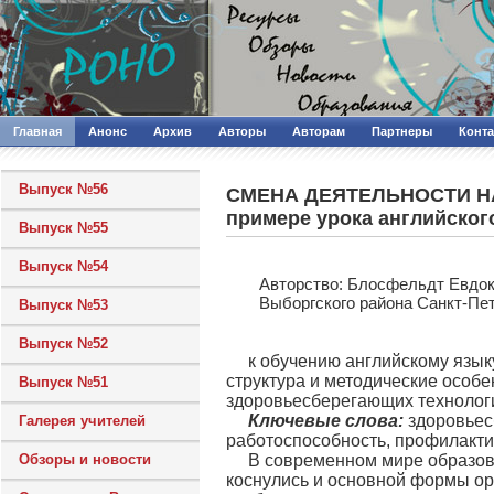
Главная
Анонс
Архив
Авторы
Авторам
Партнеры
Конт
Выпуск №56
СМЕНА ДЕЯТЕЛЬНОСТИ Н
примере урока английског
Выпуск №55
Выпуск №54
Авторcтво: Блосфельдт Евдок
Выборгского района Санкт-Пе
Выпуск №53
Выпуск №52
к обучению английскому язык
структура и методические особ
Выпуск №51
здоровьесберегающих технолог
Ключевые слова:
здоровьес
Галерея учителей
работоспособность, профилакти
Обзоры и новости
В современном мире образов
коснулись и основной формы ор