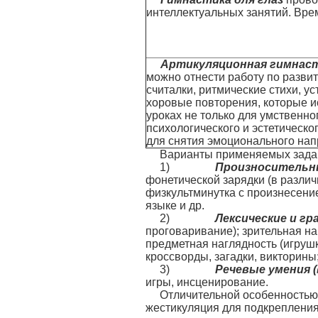
интеллектуальных занятий. Вре
Артикуляционная гимнас
можно отнести работу по развит
считалки, ритмические стихи, у
хоровые повторения, которые и
уроках не только для умственно
психологического и эстетическог
для снятия эмоционального на
Варианты применяемых задан
1)
Произносительн
фонетической зарядки (в различ
физкультминутка с произнесени
языке и др.
2)
Лексические и г
проговаривание); зрительная наг
предметная наглядность (игрушк
кроссворды, загадки, викторины
3)
Речевые умения
(
игры, инсценирование.
Отличительной особенностью 
жестикуляция для подкрепления