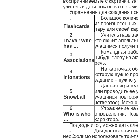
воспринимаемые с картинки, за
учитель и дети показывают сами
Упражнения для создания пси
Большое количес
1.
из произнесенных 
Flashcards
пару для своей кар
2.
Учитель называ
I have
/
Who
кто любит апельсин
has …
учащимся получить
Командная рабо
3.
нибудь слову из ак
Associations
речь.
На карточках о
4.
которую нужно про
Intonations
задание – нужно у
Данная игра им
5.
или проводить ее 
Snowball
учащийся повторяе
четвертое). Можно
6.
Упражнение на 
Who is who
определений. Позв
…
характера.
Подводя итог, можно дать с
- Для достижения высоког
необходимо использовать три-п