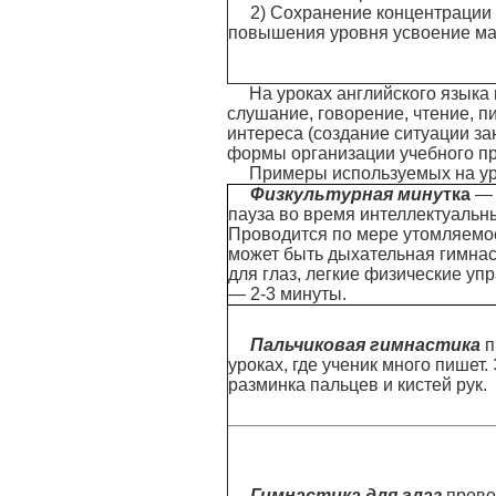
2) Сохранение концентрации
повышения уровня усвоение ма
На уроках английского языка
слушание, говорение, чтение, 
интереса (создание ситуации з
формы организации учебного пр
Примеры используемых на ур
Физкультурная мину
тка
— 
пауза во время интеллектуальн
Проводится по мере утомляемос
может быть дыхательная гимнас
для глаз, легкие физические уп
— 2-3 минуты.
Пальчиковая гимнастика
п
уроках, где ученик много пишет.
разминка пальцев и кистей рук.
Гимнастика для глаз
прово