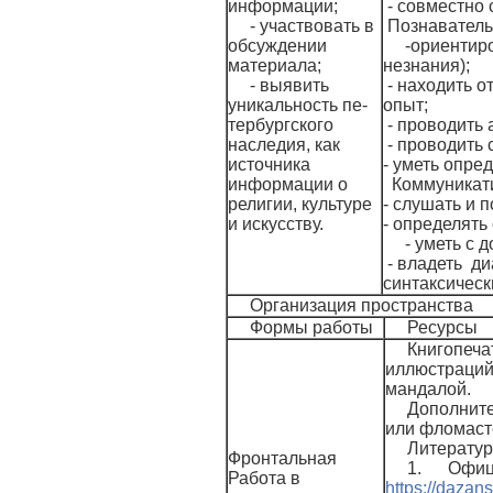
информации;
- совместно 
- участвовать в
Познаватель
обсуждении
-ориентир
материала;
незнания);
- выявить
- находить о
уникальность пе­
опыт;
тербургского
- проводить 
наследия, как
- проводить 
источника
- уметь опре
информации о
Коммуникат
религии, культуре
- слушать и 
и искусству.
- определять
- уметь с
- владеть ди
синтаксическ
Организация пространства
Формы работы
Ресурсы
Книгопеча
иллюстраций 
мандалой.
Дополните
или фломаст
Литератур
Фронтальная
1. Официа
Работа в
https://dazan