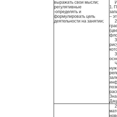
выражать свои мысли;
И
регулятивные
1. 
-определять и
зап
формулировать цель
– э
деятельности на занятии;
2
гра
(цв
фло
3
рис
кот
3
осн
Ч
нуж
рел
зал
инф
поз
рас
Зна
Даца
2
мат
нов