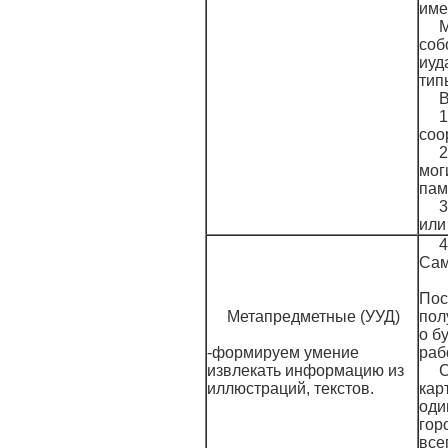
име
М
соб
иуд
тип
В
соо
2
мог
пам
3
или
4
Сам
Пос
Метапредметные (УУД)
пол
о б
-формируем умение
раб
извлекать информацию из
С
иллюстраций, текстов.
кар
оди
гор
все