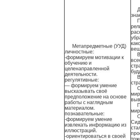
Д
зна
П
рел
рас
убр
как
Метапредметные (УУД)
вещ
личностные:
В
-формируем мотивации к
все
обучению и
стр
целенаправленной
буд
деятельности.
В
регулятивные:
стр
— формируем умение
С
высказывать своё
мир
предположение на основе
выв
работы с наглядным
П
материалом.
мир
познавательные:
О
-формируем умение
Сид
извлекать информацию из
ста
иллюстраций.
про
-ориентироваться в своей
тож