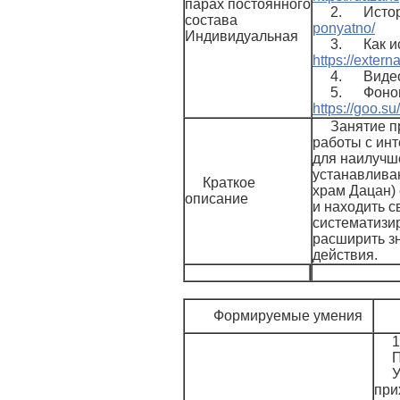
парах постоянного
2. Истор
состава
ponyatno/
Индивидуальная
3. Как ис
https://extern
4. Видео
5. Фоново
https://goo.s
Занятие п
работы с инт
для наилучш
устанавливаю
Краткое
храм Дацан) 
описание
и находить с
систематизи
расширить зн
действия.
Формируемые умения
1
П
У
при