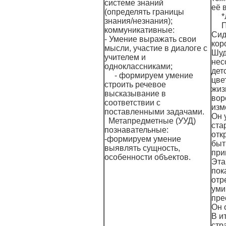
системе знаний
её 
(определять границы
*
знания/незнания);
П
коммуникативные:
Сид
- Умение выражать свои
кор
мысли, участие в диалоге с
Шуд
учителем и
нес
одноклассниками;
дет
- формируем умение
цве
строить речевое
жиз
высказывание в
вор
соответствии с
изм
поставленными задачами.
Он 
Метапредметные (УУД)
ста
познавательные:
отк
-формируем умение
быт
выявлять сущность,
при
особенности объектов.
Эта
пок
отр
уми
пре
Он 
В и
стр