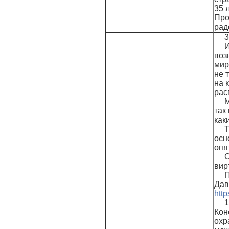
35 
Про
рад
3
И
воз
мир
не 
на 
рас
М
так
как
Т
осн
опя
С
вир
П
Дав
http
1
Кон
охр