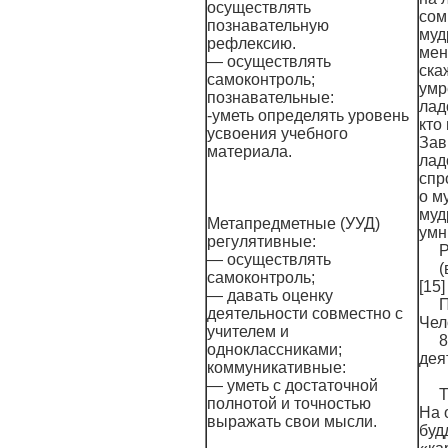
осуществлять
сом
познавательную
муд
рефлексию.
мен
— осуществлять
ска
самоконтроль;
умр
познавательные:
лад
-уметь определять уровень
кто
усвоения учебного
Зав
материала.
лад
спр
о м
муд
Метапредметные (УУД)
умн
регулятивные:
Р
— осуществлять
(
самоконтроль;
[15]
— давать оценку
П
деятельности совместно с
Чел
учителем и
8
одноклассниками;
дея
коммуникативные:
— уметь с достаточной
Т
полнотой и точностью
На 
выражать свои мысли.
буд