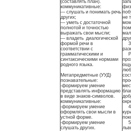
(составлять план).
зап
коммуникативные:
физ
— слушать и понимать речь
поб
других;
не 
— уметь с достаточной
мом
полнотой и точностью
пом
выражать свои мысли;
мал
— владеть диалогической
дру
формой речи в
3
соответствии с
раз
грамматическими и
Р
синтаксическими нормами
про
родного языка.
ощу
люб
Метапредметные (УУД)
сос
познавательные:
про
-формируем умение
мес
представлять информацию
бла
в виде знаков-символов.
доб
коммуникативные:
окр
-формируем умение
4
оформлять свои мысли в
кур
устной форме.
поко
-формируем умение
5
слушать других.
льв