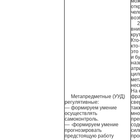
мож
отк
чел
воз
2
вни
кру
Кто
кто
это
и б
наз
атр
цил
мет
нес
На 
Метапредметные (УУД)
фра
регулятивные:
све
— формируем умение
так
осуществлять
мно
самоконтроль.
пре
— -формируем умение
сод
прогнозировать
сил
предстоящую работу
про