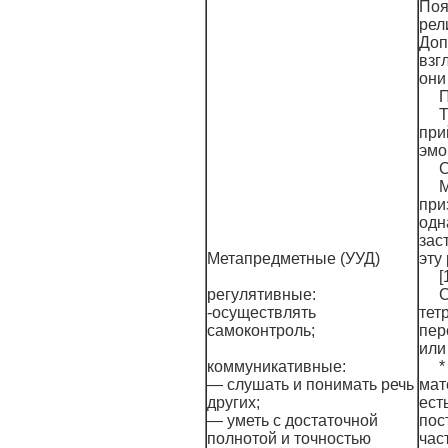
Поя
рел
Доп
взг
они
П
Т
при
эмо
С
М
при
одн
зас
Метапредметные (УУД)
эту
[
регулятивные:
С
-осуществлять
тет
самоконтроль;
пер
или
коммуникативные:
*
— слушать и понимать речь
мат
других;
ест
— уметь с достаточной
пос
полнотой и точностью
час