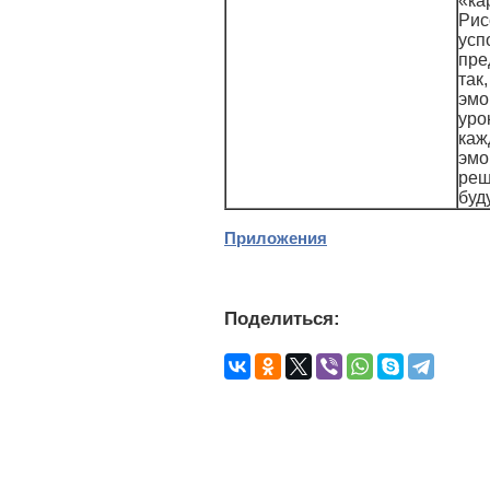
«ка
Рис
усп
пре
так
эмо
уро
каж
эмо
реш
буд
Приложения
Поделиться: