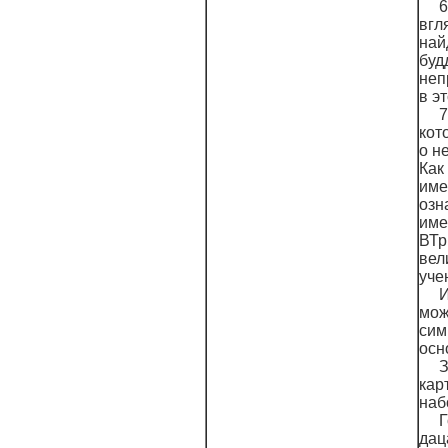
6
вгл
най
буд
неп
в э
7
кот
о н
Как
име
озн
име
ВТр
вел
уче
И
мож
сим
осн
З
кар
наб
Г
дац