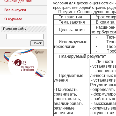
Ссылки для Вас
условия для духовно-ценностной 
пространстве родной страны, родн
Все выпуски
Предмет: Основы духовно-нр
Тип занятия
Урок «отк
О журнале
Тема занятия
В храм за
Расширени
Поиск по сайту
Цель занятия
петербургск
· Технол
Используемые
· Технол
технологии
· Творче
· Пробл
Планируемый результат
Личностн
- устанавлив
-оцениват
Предметные
личностных ц
умения
- устанавлив
Регулятивны
- Наблюдать,
- определять
сравнивать,
- формулиро
сопоставлять,
- работать п
анализировать
- высказыват
различные
- отличать в
источники
- осуществля