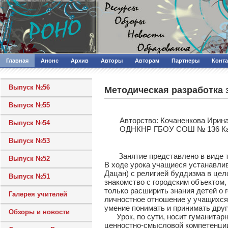
Главная
Анонс
Архив
Авторы
Авторам
Партнеры
Конт
Выпуск №56
Методическая разработка
Выпуск №55
Авторcтво: Кочаненкова Ирина
Выпуск №54
ОДНКНР ГБОУ СОШ № 136 Кал
Выпуск №53
Занятие представлено в виде тех
Выпуск №52
В ходе урока учащиеся устанавли
Дацан) с религией буддизма в цел
Выпуск №51
знакомство с городским объектом,
только расширить знания детей о 
Галерея учителей
личностное отношение у учащихся
умение понимать и принимать друг
Обзоры и новости
Урок, по сути, носит гуманитарн
ценностно-смысловой компетенции