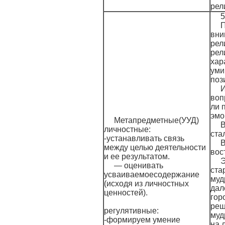
рел
5
П
вни
рел
рел
хар
уми
поз
И
воп
ли 
эмо
Метапредметные(УУД)
В
личностные:
ста
-устанавливать связь
В
между целью деятельности
вос
и ее результатом.
Э
— оценивать
ста
усваиваемоесодержание
муд
(исходя из личностных
дал
ценностей).
гор
реш
регулятивные:
муд
-формируем умение
на 