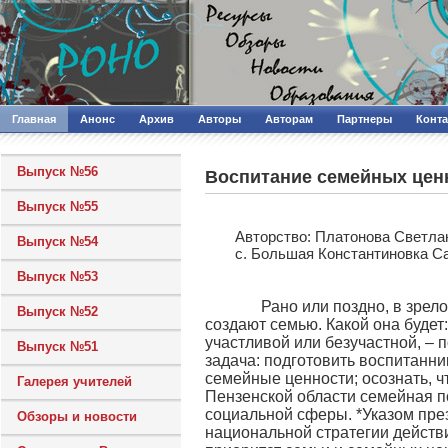
Главная
Анонс
Архив
Авторы
Авторам
Партнеры
Конт
Выпуск №56
Воспитание семейных ценн
Выпуск №55
Авторcтво: Платонова Светла
Выпуск №54
с. Большая Константиновка С
Выпуск №53
Рано или поздно, в зрелом в
Выпуск №52
создают семью. Какой она будет:
участливой или безучастной, – 
Выпуск №51
задача: подготовить воспитанни
семейные ценности; осознать, ч
Галерея учителей
Пензенской области семейная п
социальной сферы. *Указом пре
Обзоры и новости
национальной стратегии действ