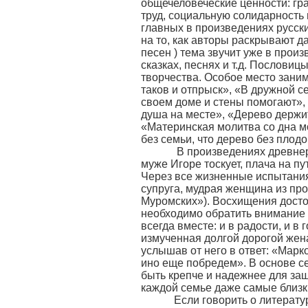
общечеловеческие ценности: гра
труд, социальную солидарность 
главных в произведениях русски
на то, как авторы раскрывают да
песен ) тема звучит уже в прои
сказках, песнях и т.д. Послови
творчества. Особое место зани
таков и отпрыск», «В дружной с
своем доме и стены помогают», «
душа на месте», «Дерево держит
«Материнская молитва со дна м
без семьи, что дерево без плодо
В произведениях древнерус
муже Игоре тоскует, плача на п
Через все жизненные испытания
супруга, мудрая женщина из пр
Муромских»). Восхищения досто
необходимо обратить внимание 
всегда вместе: и в радости, и в
измученная долгой дорогой жена
услышав от него в ответ: «Марко
ино еще побредем». В основе се
быть крепче и надежнее для защ
каждой семье даже самые близк
Если говорить о литературе 