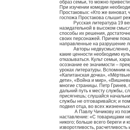
образ семьи, то можно привест
При изучении комедии необход
Простаковых: «Кто же виноват,
госпожа Простакова слышит реж
Русская литература 19 века
назидательной в высоком смысл
способы их решения, достаточ
своих персонажей. Причем пока
направленные на разрушение л
Авторы недвусмысленно дают
какие ценности необходимо культ
отказываться. Культ семьи, ха
осознание ее значимости – пре
уроках литературы. Вспомним н
«Капитанская дочка», «Мёртвые
дети», «Война и мир», «Вишне
многие страницы. Петр Гринев, 
дальний путь к месту службы, с
присягнешь; слушайся начальник
службы не отговаривайся; и пом
подвел отца, во всех жизненных
А Павлу Чичикову из поэмы
наставление: «С товарищами не 
никого; больше всего береги и 
изворотливость, расчетливость 