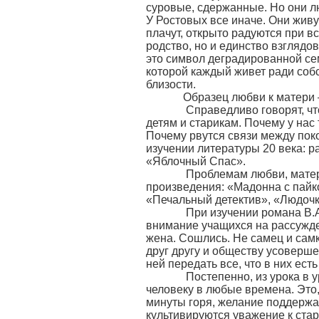
суровые, сдержанные. Но они лю
У Ростовых все иначе. Они живу
плачут, открыто радуются при вс
родство, но и единство взглядо
это символ деградированной се
которой каждый живет ради собс
близости.
Образец любви к матери – 
Справедливо говорят, что о
детям и старикам. Почему у нас
Почему рвутся связи между по
изучении литературы 20 века: р
«Яблочный Спас».
Проблемам любви, материн
произведения: «Мадонна с пайк
«Печальный детектив», «Людочк
При изучении романа В.Аст
внимание учащихся на рассужден
жена. Сошлись. Не самец и самк
друг другу и обществу усоверше
ней передать все, что в них ест
Постепенно, из урока в уро
человеку в любые времена. Это,
минуты горя, желание поддержат
культивируются уважение к ста