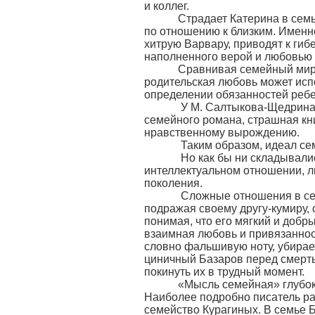
и коллег.
Страдает Катерина в семье 
по отношению к близким. Именн
хитрую Варвару, приводят к гиб
наполненного верой и любовью 
Сравнивая семейный мир Об
родительская любовь может испо
определении обязанностей ребе
У М. Салтыкова-Щедрина ро
семейного романа, страшная кн
нравственному вырождению.
Таким образом, идеал семе
Но как бы ни складывались 
интеллектуальном отношении, л
поколения.
Сложные отношения в семье
подражая своему другу-кумиру, 
понимая, что его мягкий и добр
взаимная любовь и привязаннос
словно фальшивую ноту, убирае
циничный Базаров перед смерть
покинуть их в трудный момент.
«Мысль семейная» глубоко 
Наиболее подробно писатель ра
семейство Курагиных. В семье 