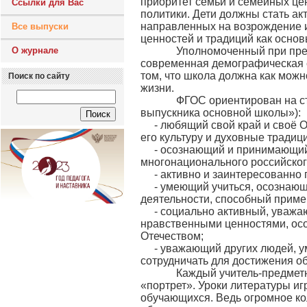
приоритет семьи и семейных це
Ссылки для Вас
политики. Дети должны стать а
направленных на возрождение и
Все выпуски
ценностей и традиций как основ
О журнале
Уполномоченный при презид
современная демографическая с
том, что школа должна как мож
Поиск по сайту
жизни.
ФГОС ориентирован на стан
выпускника основной школы»):
- любящий свой край и своё 
его культуру и духовные традиц
- осознающий и принимающий 
многонационального российског
- активно и заинтересованно
- умеющий учиться, осознаю
деятельности, способный приме
- социально активный, уважа
нравственными ценностями, ос
Отечеством;
- уважающий других людей, у
сотрудничать для достижения о
Каждый учитель-предметник 
«портрет». Уроки литературы и
обучающихся. Ведь огромное ко