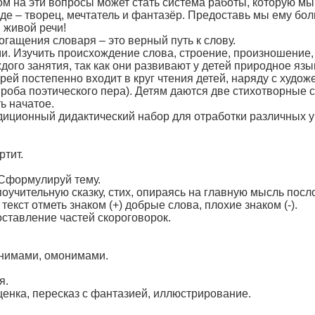
м на эти вопросы может стать система работы, которую мы,
 творец, мечтатель и фантазёр. Предоставь мы ему больш
 живой речи!
огащения словаря – это верный путь к слову.
и. Изучить происхождение слова, строение, произношение,
ого занятия, так как они развивают у детей природное язы
рей постепенно входит в круг чтения детей, наряду с худож
проба поэтического пера). Детям даются две стихотворные
ь начатое.
адиционный дидактический набор для отработки различных у
ртит.
 Сформулируй тему.
поучительную сказку, стих, опираясь на главную мысль посл
текст отметь знаком (+) добрые слова, плохие знаком (-).
оставление частей скороговорок.
онимами, омонимами.
я.
ценка, пересказ с фантазией, иллюстрирование.