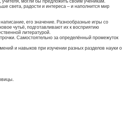
 учителя, могли бы предложить своим ученикам.
е света, радости и интереса – и наполнится мир
 написание, его значение. Разнообразные игры со
ковое чутьё, подготавливают их к восприятию
ественной литературой.
 строчки. Самостоятельно за определённый промежуток
мений и навыков при изучении разных разделов науки о
овицы.