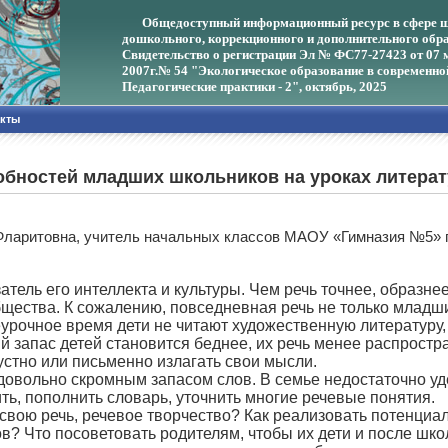
Общедоступный информационный ресурс в сфере ш
дошкольного, коррекционного и дополнительного обра
Свидетельство о регистрации Эл № ФС77-27423 от 07 
2007г.
№ 54 "Экологическое образование в современно
Педагогические практики - 2", октябрь, 2025
акты
обностей младших школьников на уроках литерат
Фларитовна, учитель начальных классов МАОУ «Гимназия №5» г
ель его интеллекта и культуры. Чем речь точнее, образнее
бщества. К сожалению, повседневная речь не только младш
еурочное время дети не читают художественную литературу,
ый запас детей становится беднее, их речь менее распрос
устно или письменно излагать свои мысли.
вольно скромным запасом слов. В семье недостаточно уд
ить, пополнить словарь, уточнить многие речевые понятия.
свою речь, речевое творчество? Как реализовать потенциа
хов? Что посоветовать родителям, чтобы их дети и после шк