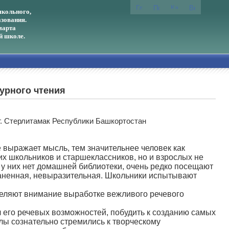
кольного,
зования.
марта
й школе.
урного чтения
. Стерлитамак Республики Башкортостан
 выражает мысль, тем значительнее человек как
их школьников и старшеклассников, но и взрослых не
 у них нет домашней библиотеки, очень редко посещают
траненная, невыразительная. Школьники испытывают
еляют внимание выработке вежливого речевого
л его речевых возможностей, побудить к созданию самых
олы сознательно стремились к творческому