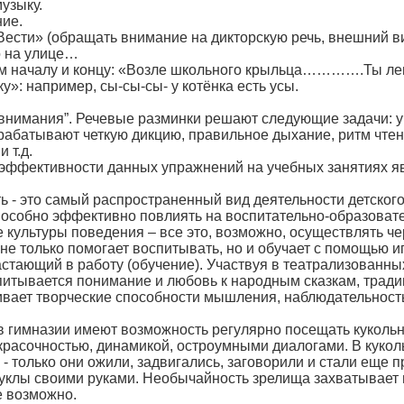
узыку.
ие.
Вести» (обращать внимание на дикторскую речь, внешний ви
о на улице…
ым началу и концу: «Возле школьного крыльца………….Ты ле
у»: например, сы-сы-сы- у котёнка есть усы.
 внимания”. Речевые разминки решают следующие задачи: уч
абатывают четкую дикцию, правильное дыхание, ритм чтени
 т.д.
ктивности данных упражнений на учебных занятиях явл
это самый распространенный вид деятельности детского т
особно эффективно повлиять на воспитательно-образовате
культуры поведения – все это, возможно, осуществлять че
е только помогает воспитывать, но и обучает с помощью игры
стающий в работу (обучение). Участвуя в театрализованны
оспитывается понимание и любовь к народным сказкам, трад
ивает творческие способности мышления, наблюдательность
мназии имеют возможность регулярно посещать кукольный 
красочностью, динамикой, остроумными диалогами. В куколь
др. - только они ожили, задвигались, заговорили и стали еще
уклы своими руками. Необычайность зрелища захватывает 
е возможно.