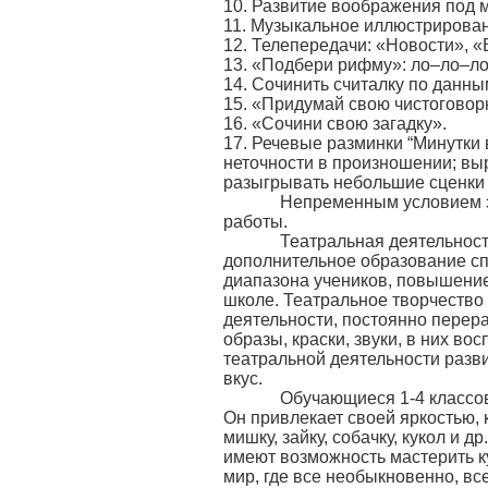
10. Развитие воображения под м
11. Музыкальное иллюстрирован
12. Телепередачи: «Новости», «
13. «Подбери рифму»: ло–ло–л
14. Сочинить считалку по данн
15. «Придумай свою чистоговорк
16. «Сочини свою загадку».
17. Речевые разминки “Минутки
неточности в произношении; выр
разыгрывать небольшие сценки и
Непременным условием эффе
работы.
Театральная деятельность - 
дополнительное образование сп
диапазона учеников, повышение 
школе. Театральное творчество н
деятельности, постоянно перера
образы, краски, звуки, в них в
театральной деятельности разв
вкус.
Обучающиеся 1-4 классов ги
Он привлекает своей яркостью, 
мишку, зайку, собачку, кукол и 
имеют возможность мастерить к
мир, где все необыкновенно, вс