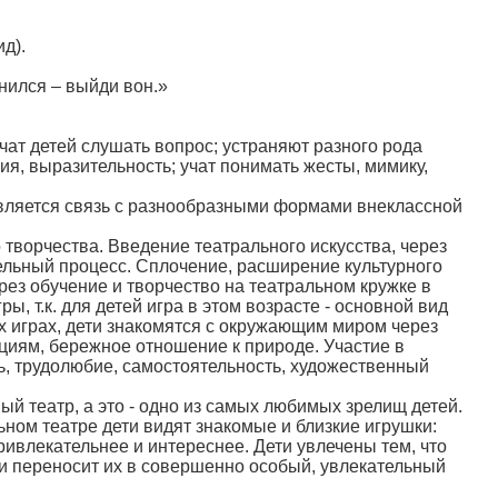
д).
нился – выйди вон.»
ат детей слушать вопрос; устраняют разного рода
я, выразительность; учат понимать жесты, мимику,
яется связь с разнообразными формами внеклассной
ворчества. Введение театрального искусства, через
льный процесс. Сплочение, расширение культурного
рез обучение и творчество на театральном кружке в
, т.к. для детей игра в этом возрасте - основной вид
х играх, дети знакомятся с окружающим миром через
ициям, бережное отношение к природе. Участие в
, трудолюбие, самостоятельность, художественный
театр, а это - одно из самых любимых зрелищ детей.
ном театре дети видят знакомые и близкие игрушки:
 привлекательнее и интереснее. Дети увлечены тем, что
и переносит их в совершенно особый, увлекательный