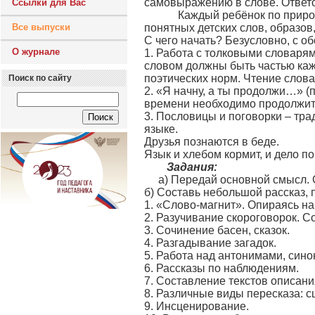
самовыражению в слове. Ответо
Ссылки для Вас
Каждый ребёнок по природе –
Все выпуски
понятных детских слов, образов,
С чего начать? Безусловно, с об
О журнале
1. Работа с толковыми словарям
словом должны быть частью кажд
поэтических норм. Чтение слова
Поиск по сайту
2. «Я начну, а ты продолжи…» (
времени необходимо продолжит
3. Пословицы и поговорки – тр
языке.
Друзья познаются в беде.
Язык и хлебом кормит, и дело по
Задания:
а) Передай основной смысл.
б) Составь небольшой рассказ, 
1. «Слово-магнит». Опираясь на 
2. Разучивание скороговорок. С
3. Сочинение басен, сказок.
4. Разгадывание загадок.
5. Работа над антонимами, син
6. Рассказы по наблюдениям.
7. Составление текстов описани
8. Различные виды пересказа: с
9. Инсценирование.