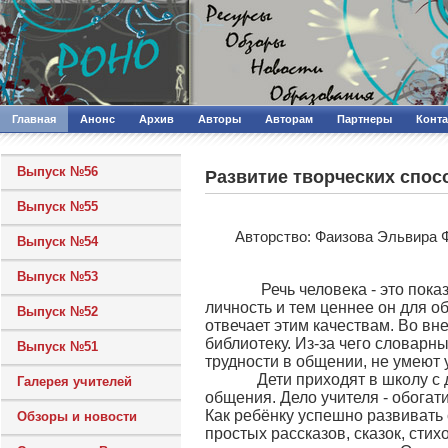
Главная
Анонс
Архив
Авторы
Авторам
Партнеры
Конт
Выпуск №56
Развитие творческих спос
Выпуск №55
Авторcтво: Фаизова Эльвира 
Выпуск №54
Выпуск №53
Речь человека - это показат
личность и тем ценнее он для о
Выпуск №52
отвечает этим качествам. Во вн
библиотеку. Из-за чего словарн
Выпуск №51
трудности в общении, не умеют 
Дети приходят в школу с до
Галерея учителей
общения. Дело учителя - обогат
Как ребёнку успешно развивать 
Обзоры и новости
простых рассказов, сказок, сти