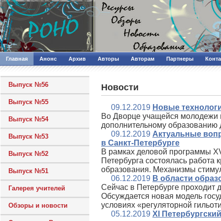
Главная
Анонс
Архив
Авторы
Авторам
Партнеры
Конт
Выпуск №56
Новости
Выпуск №55
09.12.2019
Новые технологи
Во Дворце учащейся молодежи 
Выпуск №54
дополнительному образованию 
09.12.2019
Актуальные вопр
Выпуск №53
в Санкт-Петербурге
В рамках деловой программы XV
Выпуск №52
Петербурга состоялась работа к
образования. Механизмы стиму
Выпуск №51
06.12.2019
В области образ
Сейчас в Петербурге проходит 
Галерея учителей
Обсуждается новая модель госу
условиях «регуляторной гильот
Обзоры и новости
05.12.2019
XI Петербургск