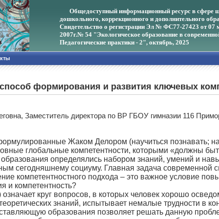
Общедоступный информационный ресурс в сфере ш
дошкольного, коррекционного и дополнительного обра
Свидетельство о регистрации Эл № ФС77-27423 от 07 
2007г.
№ 54 "Экологическое образование в современно
Педагогические практики - 2", октябрь, 2025
акты
к способ формирования и развития ключевых ко
еговна, Заместитель директора по ВР ГБОУ гимназии 116 Примо
формулированные Жаком Делором (научиться познавать; нау
сновные глобальные компетентности, которыми «должны б
образования определялись набором знаний, умений и навы
ным сегодняшнему социуму. Главная задача современной с
ение компетентностного подхода – это важное условие пов
ия и компетентность?
.) означает круг вопросов, в которых человек хорошо освед
оретических знаний, испытывает немалые трудности в кон
ставляющую образования позволяет решать данную пробле