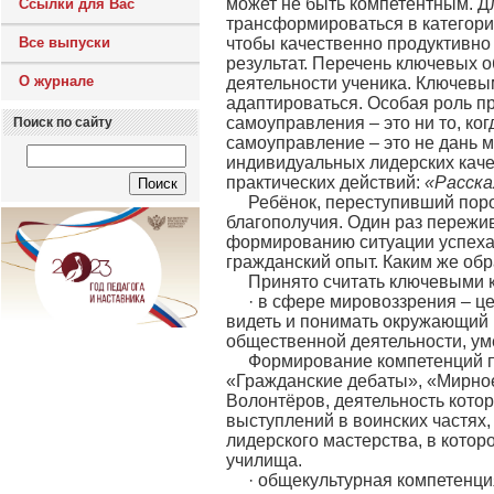
может не быть компетентным. Дл
Ссылки для Вас
трансформироваться в категори
Все выпуски
чтобы качественно продуктивно 
результат. Перечень ключевых 
О журнале
деятельности ученика. Ключевым
адаптироваться. Особая роль п
самоуправления – это ни то, ко
Поиск по сайту
самоуправление – это не дань м
индивидуальных лидерских каче
практических действий:
«Расска
Ребёнок, переступивший поро
благополучия. Один раз пережив
формированию ситуации успеха.
гражданский опыт. Каким же обр
Принято считать ключевыми 
· в сфере мировоззрения – ц
видеть и понимать окружающий м
общественной деятельности, ум
Формирование компетенций п
«Гражданские дебаты», «Мирное
Волонтёров, деятельность котор
выступлений в воинских частях,
лидерского мастерства, в котор
училища.
· общекультурная компетенци