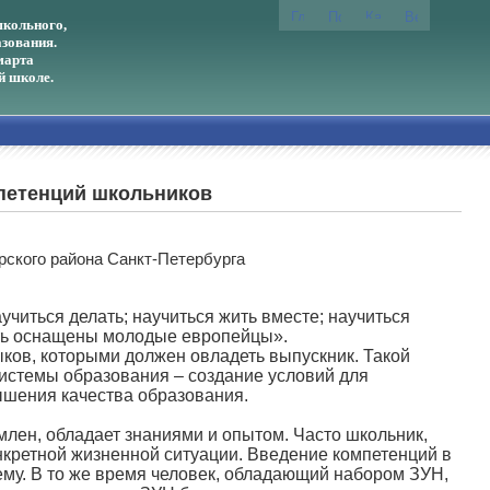
кольного,
зования.
марта
й школе.
мпетенций школьников
рского района Санкт-Петербурга
читься делать; научиться жить вместе; научиться
ыть оснащены молодые европейцы».
ков, которыми должен овладеть выпускник. Такой
истемы образования – создание условий для
ышения качества образования.
омлен, обладает знаниями и опытом. Часто школьник,
кретной жизненной ситуации. Введение компетенций в
му. В то же время человек, обладающий набором ЗУН,