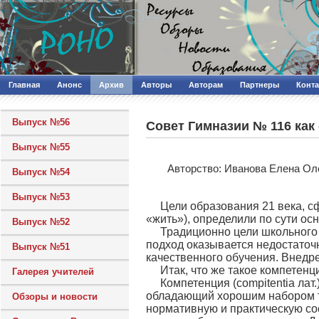
Главная
Анонс
Архив
Авторы
Авторам
Партнеры
Конт
Выпуск №56
Совет Гимназии № 116 ка
Выпуск №55
Авторcтво: Иванова Елена Ол
Выпуск №54
Выпуск №53
Цели образования 21 века, с
«жить»), определили по сути о
Выпуск №52
Традиционно цели школьного 
подход оказывается недостаточ
Выпуск №51
качественного обучения. Внедр
Итак, что же такое компетенц
Галерея учителей
Компетенция (compitentia лат
обладающий хорошим набором те
Обзоры и новости
нормативную и практическую со