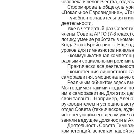
человека и человечества, отде
Сформировать общекультурну
«Вокальное Евровидение», «Та
· учебно-познавательная и и
деятельности.
Уже в четвёртый раз Совет г
члены Совета АРГО (7-8 класс) 
логику, умение работать в кома
Когда?» и «Брейн-ринг». Ещё о
уроков для гимназистов началь
· коммуникативная компетен
разными социальными ролями в
Практически вся деятельност
· компетенция личностного с
саморазвития, эмоциональную 
Реальным объектом здесь выс
Мы гордимся такими людьми, но
им в саморазвитии. Для этих це
свои таланты. Например, Алёна 
руководителем и успешно высту
отдел Совета (техническое, ауд
интересующим его делом уже в 
заняли ведущие должности в Акт
Деятельность Совета Гимназ
компетенций, аспектах нашей жи