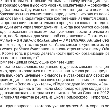
я того чтобы стать компетентным, человеку необходимы ус
и гораздо более высокого уровня. Компетенция – совокупн
действовать. Другими словами, компетенции – это цели, по
образовательных компетенций определяется исходя из целе
и словами в характеристике компетенций являются слова ис
ри организации воспитательного процесса в школе отводи
гда одни дети управляют другими, а когда все учатся осно
оде, а осознанная возможность усиления воспитательного 
ств, необходимых для успешной социализации. Поэтому не
жи мне – и я забуду, покажи мне – и я запомню, дай мне де
г школы, ждёт только успеха. Успех связан с чувством эм
 успех, ребёнок будет вновь и вновь стремиться к нему. О
 Кроме того, в рамках деятельности детской организации р
азом это происходит?
компетенциями следующие компетенции:
енностно-смысловые, социально-трудовые, связанные с це
ир, ориентироваться в нем, осознавать свою роль и предн
еть выбирать целевые и смысловые установки для своих де
роисходит через организацию социально-значимых проекто
 небо», «Вспомни учителя», «Подарок деда Мороза», «Зажг
ого многогранна, в том числе сбор подарков для солдат св
 детских школах-интернатах и приютах. Актив Совета в 201
ой приняли участие ребята из школ Приморского, Петрогра
я – круг вопросов, в котором ученик должен быть хорошо 