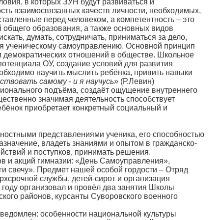
ловия, в которых ЗУН будут развиваться и
ость взаимосвязанных качеств личности, необходимых,
ставленные перед человеком, а компетентность – это
й общего образования, а также основных видов
кать, думать, сотрудничать, приниматься за дело,
тся ученическому самоуправлению. Основной принцип
вам демократических отношений в обществе. Школьное
потенциала ОУ, создание условий для развития
обходимо научить мыслить ребёнка, привить навыки
йствовать самому - и я научусь»
(Р.Левин)
оционального подъёма, создаёт ощущение внутреннего
бщественно значимая деятельность способствует
ебёнок приобретает конкретный социальный и
нностными представлениями ученика, его способностью
азначение, владеть знаниями и опытом в гражданско-
йствий и поступков, принимать решения.
в и акций гимназии: «День Самоуправления»,
и свечу». Предмет нашей особой гордости – Отряд
ерхсрочной службы, детей-сирот и организация
2 году организовал и провёл два занятия Школы
дского районов, курсанты Суворовского военного
осведомлен: особенности национальной культуры