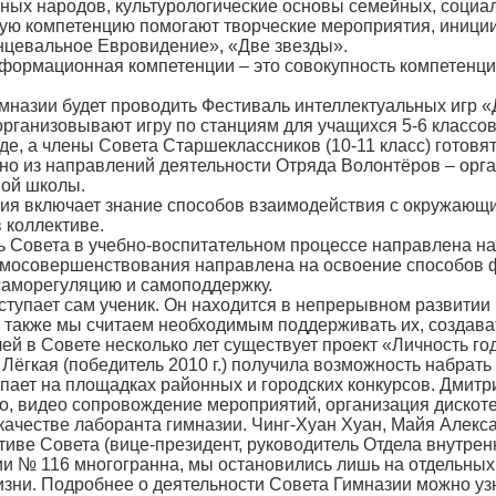
льных народов, культурологические основы семейных, социа
ю компетенцию помогают творческие мероприятия, иници
нцевальное Евровидение», «Две звезды».
нформационная компетенции – это совокупность компетенци
имназии будет проводить Фестиваль интеллектуальных игр «
организовывают игру по станциям для учащихся 5-6 классо
нде, а члены Совета Старшеклассников (10-11 класс) готовя
дно из направлений деятельности Отряда Волонтёров – орг
ной школы.
ция включает знание способов взаимодействия с окружающи
 коллективе.
ь Совета в учебно-воспитательном процессе направлена на
амосовершенствования направлена на освоение способов ф
саморегуляцию и самоподдержку.
тупает сам ученик. Он находится в непрерывном развитии
 также мы считаем необходимым поддерживать их, создава
лей в Совете несколько лет существует проект «Личность 
Лёгкая (победитель 2010 г.) получила возможность набрать
пает на площадках районных и городских конкурсов. Дмитр
ио, видео сопровождение мероприятий, организация дискоте
качестве лаборанта гимназии. Чинг-Хуан Хуан, Майя Алекса
иве Совета (вице-президент, руководитель Отдела внутренн
ии № 116 многогранна, мы остановились лишь на отдельны
зни. Подробнее о деятельности Совета Гимназии можно узн