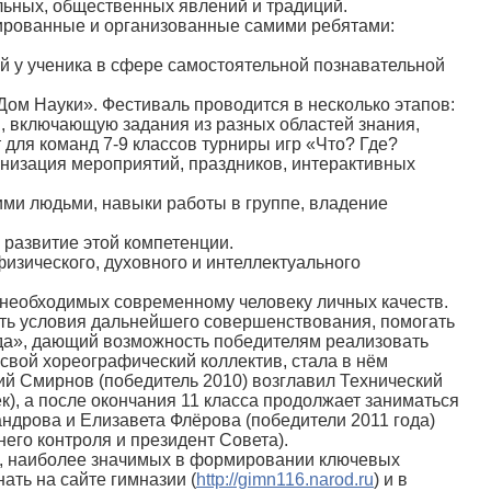
льных, общественных явлений и традиций.
ированные и организованные самими ребятами:
й у ученика в сфере самостоятельной познавательной
Дом Науки». Фестиваль проводится в несколько этапов:
в, включающую задания из разных областей знания,
т для команд 7-9 классов турниры игр «Что? Где?
анизация мероприятий, праздников, интерактивных
ми людьми, навыки работы в группе, владение
 развитие этой компетенции.
изического, духовного и интеллектуального
 необходимых современному человеку личных качеств.
ть условия дальнейшего совершенствования, помогать
года», дающий возможность победителям реализовать
 свой хореографический коллектив, стала в нём
ий Смирнов (победитель 2010) возглавил Технический
к), а после окончания 11 класса продолжает заниматься
ндрова и Елизавета Флёрова (победители 2011 года)
его контроля и президент Совета).
х, наиболее значимых в формировании ключевых
ать на сайте гимназии (
http://gimn116.narod.ru
) и в