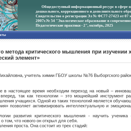
Общедоступный информационный ресурс в сфере ш
дошкольного, коррекционного и дополнительного обра
Свидетельство о регистрации Эл № ФС77-27423 от 07 
2007г.
№ 54 "Экологическое образование в современно
Педагогические практики - 2", октябрь, 2025
акты
 метода критического мышления при изучении хи
еский элемент»
Михайловна, учитель химии ГБОУ школы №76 Выборгского райо
е в настоящее время необходим переход на новый – инновац
вперед, так как технологии – это мощнейший инструмент ра
ления учащихся. Одной из таких технологий является обучающ
ния» позволяет активизировать интеллектуальную и эмоциона
огии развития критического мышления - научить ученика 
о том, что нового он открыл для себя.
ления проста. Она состоит из трех стадий: