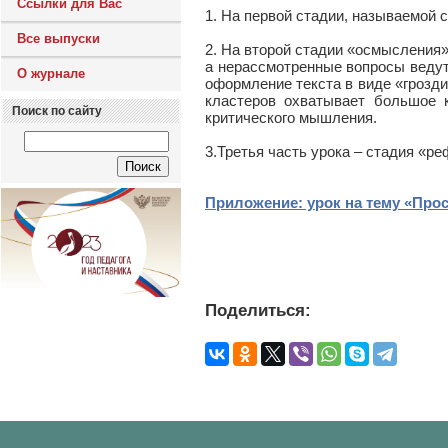
Ссылки для Вас
1. На первой стадии, называемой 
Все выпуски
2. На второй стадии «осмысления
а нерассмотренные вопросы ведут
О журнале
оформление текста в виде «грозд
кластеров охватывает большое к
Поиск по сайту
критического мышления.
3.Третья часть урока – стадия «р
Приложение: урок на тему «Про
Поделиться: