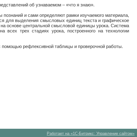
редставлений об узнаваемом – «что я знаю».
ы познаний и сами определяют рамки изучаемого материала,
тся для выделения смысловых единиц текста и графическое
а на основе центральной смысловой единицы урока. Система
а всех трех стадиях урока, построенного на технологии
 с помощью рефлексивной таблицы и проверочной работы.
Работает на «1С-Битрикс: Управление сайтом»