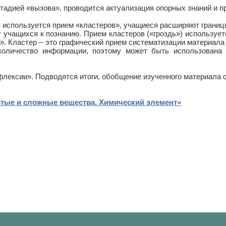
стадией «вызова», проводится актуализация опорных знаний и п
» используется прием «кластеров», учащиеся расширяют границ
 учащихся к познанию. Прием кластеров («гроздь») используе
и». Кластер – это графический прием систематизации материал
оличество информации, поэтому может быть использована н
ефлексии». Подводятся итоги, обобщение изученного материала
стые и сложные вещества. Химический элемент»