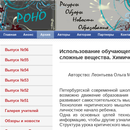
Главная
Анонс
Архив
Авторы
Авторам
Партнеры
Конт
Выпуск №56
Использование обучающего
сложные вещества. Химич
Выпуск №55
Выпуск №54
Авторcтво: Леонтьева Ольга 
Выпуск №53
Петербургской современной школ
Выпуск №52
возможно движение образования 
развивают самостоятельность мыш
Выпуск №51
Технология «критического мышле
личностное начало ребенка.
Галерея учителей
Одна из основных целей технол
информацию, чтобы другие узнали 
Обзоры и новости
Структура урока критического мыш