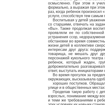
осмысленно. При этом я учил
формально, а выражая при этом 
раз, когда ребенок произносил
услуге, способствуя тем самым
Воспитывая у детей уважение
со старшими, отвечать на зада
«Вы». Также продолжая воспит
проявляли ее по собственной
устранения ссор, недоразумени
обстановки во время совместны
жизни детей в коллективе свер
интересам друг друга: поддер
товарища, не мешать друг др
персонажей кукольного театра 
ребенок, который жаден, гр
доброжелательно разговариват
ответ, выступать инициаторами
Во время прогулок за предел
окружающих, высказывала одоб
хороших поступков. Обраща
улице и в общественных местах:
Проделав такую работу с де
взрослых, понимание между вос
и теми же требованиями к реб
этих условиях их навыки становя