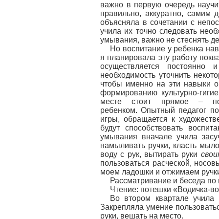
важно в первую очередь научит
правильно, аккуратно, самим 
объясняла в сочетании с непо
учила их точно следовать нео
умывания, важно не стеснять де
Но воспитание у ребенка на
я планировала эту работу покв
осуществляется постоянно 
необходимость уточнить некото
чтобы именно на эти навыки 
формированию культурно-гиги
месте стоит прямое – пок
ребенком. Опытный педагог по
игры, обращается к художеств
будут способствовать воспит
умывания вначале учила засу
намыливать ручки, класть мыло
воду с рук, вытирать руки
свои
пользоваться расческой, носов
моем ладошки и отжимаем ручк
Рассматривание и беседа по 
Чтение: потешки «Водичка-во
Во втором квартале учила
Закрепляла умение пользоватьс
руки, вешать на место.