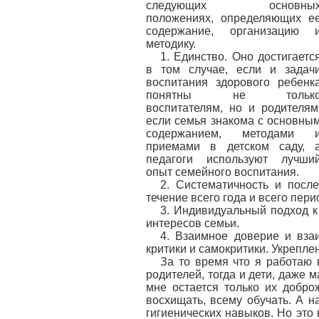
следующих основны
положениях, определяющих е
содержание, организацию 
методику.
1. Единство. Оно достигаетс
в том случае, если и задач
воспитания здорового ребенк
понятны не тольк
воспитателям, но и родителям
если семья знакома с основны
содержанием, методами 
приемами в детском саду, 
педагоги используют лучши
опыт семейного воспитания.
2. Систематичность и после
течение всего года и всего пер
3. Индивидуальный подход к
интересов семьи.
4. Взаимное доверие и вза
критики и самокритики. Укреплен
За то время что я работаю 
родителей, тогда и дети, даже м
мне остается только их доброж
восхищать, всему обучать. А на
гигиенических навыков. Но это 