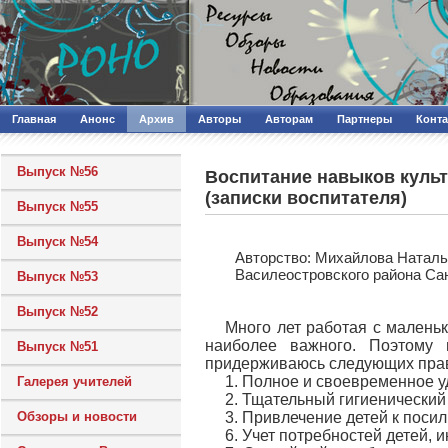
Главная
Анонс
Архив
Авторы
Авторам
Партнеры
Конт
Выпуск №56
Воспитание навыков куль
(записки воспитателя)
Выпуск №55
Выпуск №54
Авторcтво: Михайлова Натал
Василеостровского района Са
Выпуск №53
Выпуск №52
Много лет работая с маленьк
наиболее важного. Поэтому 
Выпуск №51
придерживаюсь следующих пра
1. Полное и своевременное у
Галерея учителей
2. Тщательный гигиенический 
Обзоры и новости
3. Привлечение детей к поси
6. Учет потребностей детей,