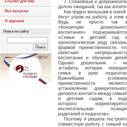
Ссылки для Вас
7. Спокойный и доброжелате
долгих ожиданий, так как аппет
Все выпуски
Как трудно малышам в новой д
бегут утром на работу, а этим
О журнале
Ведь не просто так 
«Концепции дошкольног
Поиск по сайту
воспитания» подчеркивается
«Семья и детский сад 
хронологическом ряду связан
формой преемственности, чт
облегчает непрерывност
воспитания и обучения детей
Однако дошкольник – н
эстафета, которую передае
семья в руки педагогов
Важнейшим условие
преемственности являетс
установление доверительног
делового контакта между семье
и детским садом, в ход
которого корректируетс
воспитательская позици
родителей и педагогов».
Поэтому я решила построит
совместную работу с семьей н