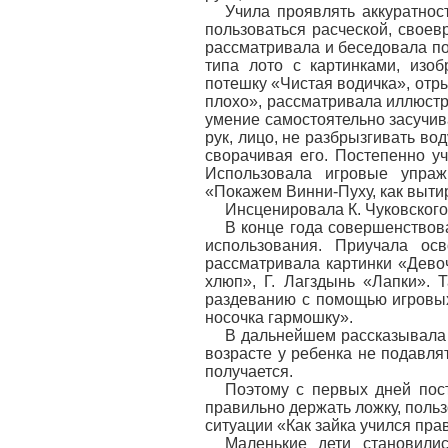
Учила проявлять аккуратнос
пользоваться расческой, своев
рассматривала и беседовала по
типа лото с картинками, изо
потешку «Чистая водичка», отры
плохо», рассматривала иллюстр
умение самостоятельно засучива
рук, лицо, не разбрызгивать во
сворачивая его. Постепенно у
Использовала игровые упраж
«Покажем Винни-Пуху, как вытир
Инсценировала К. Чуковског
В конце года совершенствов
использования. Приучала ос
рассматривала картинки «Девоч
хлюп», Г. Лагздынь «Лапки». 
раздеванию с помощью игровых
носочка гармошку».
В дальнейшем рассказывала 
возрасте у ребенка не подавлят
получается.
Поэтому с первых дней пос
правильно держать ложку, польз
ситуации «Как зайка учился пра
Маленькие дети становили