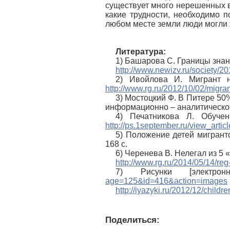
существует много нерешенных в
какие трудности, необходимо 
любом месте земли люди могли ж
Литература:
1) Башарова С. Границы знан
http://www.newizv.ru/society/2
2) Ивойлова И. Мигрант на
http://www.rg.ru/2012/10/02/migran
3) Мостоцкий Ф. В Питере 50%
информационно – аналитическое
4) Печатникова Л. Обучен
http://ps.1september.ru/view_art
5) Положение детей мигрант
168 с.
6) Черенева В. Нелегал из 5 «
http://www.rg.ru/2014/05/14/reg
7) Рисунки [электр
age=125&id=416&action=images
http://iyazyki.ru/2012/12/childr
Поделиться: