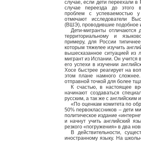
случае, если дети переехали в 
случае переезда до этого в
проблем с успеваемостью у
отмечают исследователи Вы
(ВШЭ), проводившие подобное и
Дети-мигранты отличаются 
территориальному и языков
примеру, для России типичне
которым тяжелее изучить англ
вышесказанное ситуацией из 
мигрант из Испании. Он учится в
его успехи в изучении английс
Хосе быстрее реагирует на во
этом плане намного сложнее.
отправной точкой для более тща
К счастью, в настоящее вр
начинают создаваться специа
русским, а так же с английским 
«По оценкам комитета по об
50% первоклассников – дети м
политическое издание «интернет
и начнут учить английский яз
резкого «погружения» в два нов
В действительности, сущес
иностранному языку. На школ