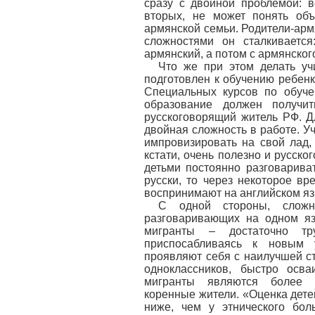
сразу с двойной проблемой: в
вторых, не может понять объ
армянской семьи. Родители-армя
сложностями он сталкиваетс
армянский, а потом с армянского
Что же при этом делать уч
подготовлен к обучению ребенк
Специальных курсов по обуче
образование должен получи
русскоговорящий житель РФ. Дл
двойная сложность в работе. У
импровизировать на свой лад,
кстати, очень полезно и русско
детьми постоянно разговарива
русски, то через некоторое в
воспринимают на английском яз
С одной стороны, сложн
разговаривающих на одном яз
мигранты – достаточно тр
приспосабливаясь к новым у
проявляют себя с наилучшей ст
одноклассников, быстро осва
мигранты являются более 
коренные жители. «Оценка дете
ниже, чем у этнического бол