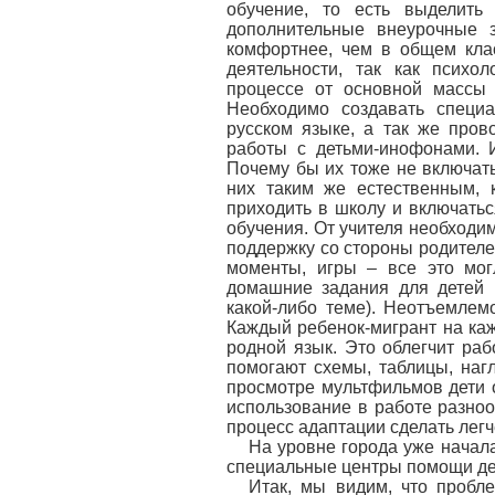
обучение, то есть выделить
дополнительные внеурочные з
комфортнее, чем в общем кла
деятельности, так как психо
процессе от основной массы и
Необходимо создавать специ
русском языке, а так же пров
работы с детьми-инофонами. 
Почему бы их тоже не включать
них таким же естественным, 
приходить в школу и включатьс
обучения. От учителя необходим
поддержку со стороны родител
моменты, игры – все это мог
домашние задания для детей 
какой-либо теме). Неотъемлем
Каждый ребенок-мигрант на каж
родной язык. Это облегчит ра
помогают схемы, таблицы, наг
просмотре мультфильмов дети 
использование в работе разноо
процесс адаптации сделать легч
На уровне города уже начала
специальные центры помощи дет
Итак, мы видим, что пробле