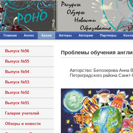
Главная
Анонс
Архив
Авторы
Авторам
Партнеры
Конт
Выпуск №56
Проблемы обучения англи
Выпуск №55
Авторcтво: Белозерова Анна 
Выпуск №54
Петроградского района Санкт
Выпуск №53
Выпуск №52
Выпуск №51
Галерея учителей
Обзоры и новости