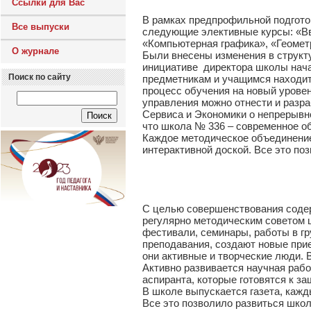
Ссылки для Вас
В рамках предпрофильной подгото
Все выпуски
следующие элективные курсы: «Вв
«Компьютерная графика», «Геомет
О журнале
Были внесены изменения в структу
инициативе директора школы нача
Поиск по сайту
предметникам и учащимся находит
процесс обучения на новый уровен
управления можно отнести и разр
Сервиса и Экономики о непрерывн
что школа № 336 – современное о
Каждое методическое объединение
интерактивной доской. Все это по
С целью совершенствования содер
регулярно методическим советом 
фестивали, семинары, работы в гр
преподавания, создают новые при
они активные и творческие люди.
Активно развивается научная рабо
аспиранта, которые готовятся к за
В школе выпускается газета, кажд
Все это позволило развиться школ