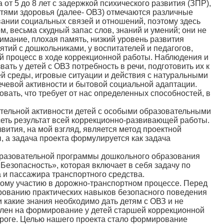
от 5 до 8 лет с задержкой психического развития (ЗПР),
остями здоровья (далее- ОВЗ) отмечаются различные
ании социальных связей и отношений, поэтому здесь
, весьма скудный запас слов, знаний и умений; они не
имание, плохая память, низкий уровень развития
тий с дошкольниками, у воспитателей и педагогов,
й процесс в ходе коррекционной работы. Наблюдения и
ать у детей с ОВЗ потребность в речи, подготовить их к
й среды, игровые ситуации и действия с натуральными
чевой активности и бытовой социальной адаптации.
вать, что требует от нас определенных способностей, в
ательной активности детей с особыми образовательными
исеть результат всей коррекционно-развивающей работы.
вития, на мой взгляд, является метод проектной
 а задача проекта формулируется как задача
бразовательной программы дошкольного образования
Безопасность», которая включает в себя задачу по
 и пассажира транспортного средства.
ному участию в дорожно-транспортном процессе. Перед
рованию практических навыков безопасного поведения
и какие знания необходимо дать детям с ОВЗ и не
влен на формирование у детей старшей коррекционной
ороге. Целью нашего проекта стало формирование