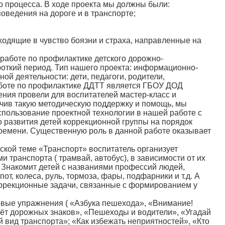
го процесса. В ходе проекта мы должны были:
оведения на дороге и в транспорте;
ходящие в чувство боязни и страха, направленные на
 работе по профилактике детского дорожно-
откий период. Тип нашего проекта:
информационно-
ной деятельности:
дети, педагоги, родители,
работе по профилактике ДДТТ является ГБОУ ДОД
ния провели для воспитателей мастер-класс и
учив такую методическую поддержку и помощь, мы
спользование проектной технологии в нашей работе с
го развития детей коррекционной группы на порядок
времени. Существенную роль в данной работе оказывает
ской теме «Транспорт» воспитатель организует
и транспорта ( трамвай, автобус), в зависимости от их
. Знакомит детей с названиями профессий людей,
от, колеса, руль, тормоза, фары, подфарники и т.д. А
коррекционные задачи, связанные с формированием у
ровые упражнения ( «Азбука пешехода», «Внимание!
вёт дорожных знаков», «Пешеходы и водители», «Угадай
й вид транспорта»; «Как избежать неприятностей», «Кто