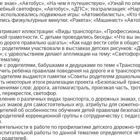
е знак» ,«Автобус», «На чем я путешествую», «Узнай по о
ебный светофор», «Автобус», «ДПС»; театрализация: «Нар
 использовались подвижные игры: «Автомобилисты», «Кто б
лись физкультурные минутки: «Ракета»; «Машинист» «Автоб
матривают иллюстрации: «Виды транспорта», «Профессиона
ой грамотности. С детьми проводились беседы: «Что вы зна
по дороге правильно шагать»; «Как надо вести себя в обще
с родителями участвовали в выставках детских рисунков: «
 с удовольствием делают аппликации на тему: «Светофор»;
тематику.
е с родителями, бабушками и дедушками по теме «Транспор
учить ребёнка правилам поведения на дороге и в транспор
родителям выдаются памятки
«Советы родителям дошкольни
ить некоторые итоги реализации проекта «Безопасный тран
чениями слов: дорога, автомагистраль, проезжая часть, тр
 перекресток, светофор.
авление о различных видах транспорта, о дорожных знаках,
ых знаков для самостоятельных игр, атрибуты для сюжетно-
дителей об особенностях обучения детей правилам безопасн
родителей коррекционной группы к сотрудничеству с педаго
.
еятельности в работе по профилактике детского дорожно-тр
спитательной работы по данной тематике определяется чётк
 родителей,