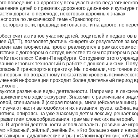
го поведения на дорогах у всех участников педагогическо
тавления детей о правилах дорожного движения и культуре п
астях дороги, о переходе, некоторых дорожных знаках;
анспорта по лексической теме «Транспорт»;
, осторожности, предвидения опасности на дороге, не пере
обеспечит активное участие детей, родителей и педагогов в
ее ДДТТ), позволяет достичь конкретных результатов за кор
ементами творчества, проект реализуется в рамках совмест
тствии с договором о сотрудничестве таким партнером в 
Китеж плюс» Санкт-Петербурга. Сотрудники этого учрежде
ванию игровых технологий в работе с дошкольниками. Пол
пасный транспорт» в практику. Мы понимали, что точное и
 во-первых, по возрастному показателю уровень психическо
олученной информации проходит более длительный период 
сихолог.
зуются различные виды деятельности. Например, в лексиче
 движением в ходе
экскурсии
. Знакомит с различными видам
узовой, специальный (скорая помощь, милицейская машина)
изучают части автомобиля и их названия: кузов, кабина, кап
нятиях, опираясь на уже знакомую детям лексику, решает 
 развитием словообразования, грамматических категорий.
гра. В игровой деятельности использовались: различные иг
м» «Красный, жёлтый, зелёный», «Кто больше знает и назо
ассажиры»; дидактические игры ( «Сложи картинку»; «Угада