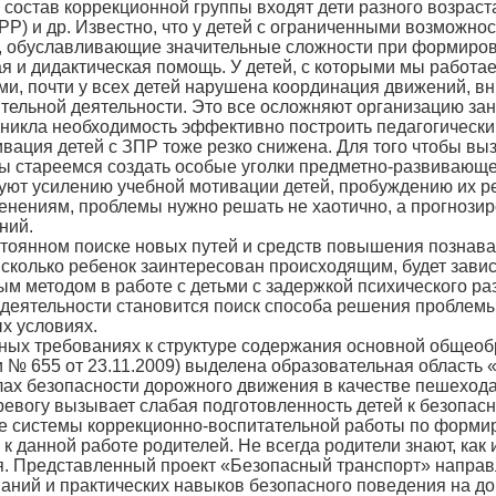
состав коррекционной группы входят дети разного возраста 
РР) и др. Известно, что у детей с ограниченными возможн
, обуславливающие значительные сложности при формиров
 и дидактическая помощь. У детей, с которыми мы работаем
и, почти у всех детей нарушена координация движений, вн
ельной деятельности. Это все осложняют организацию заня
зникла необходимость эффективно построить педагогически
вация детей с ЗПР тоже резко снижена. Для того чтобы вызв
ы стареемся создать особые уголки предметно-развивающе
уют усилению учебной мотивации детей, пробуждению их ре
нениям, проблемы нужно решать не хаотично, а прогнозиро
ний.
стоянном поиске новых путей и средств повышения познав
а сколько ребенок заинтересован происходящим, будет зав
 методом в работе с детьми с задержкой психического раз
 деятельности становится поиск способа решения проблемы,
х условиях.
ных требованиях к структуре содержания основной общео
 № 655 от 23.11.2009) выделена образовательная область «
лах безопасности дорожного движения в качестве пешехода
евогу вызывает слабая подготовленность детей к безопас
ие системы коррекционно-воспитательной работы по форми
к данной работе родителей. Не всегда родители знают, как 
я. Представленный проект «Безопасный транспорт» напра
наний и практических навыков безопасного поведения на д