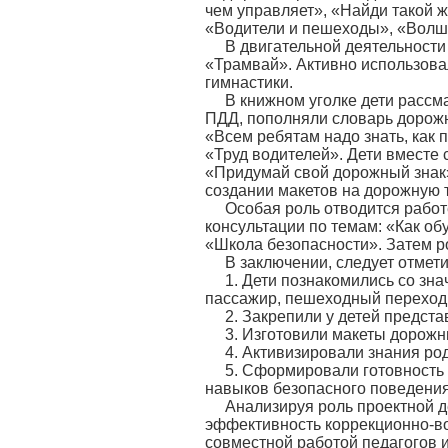
чем управляет», «Найди такой ж
«Водители и пешеходы», «Волш
В двигательной деятельности
«Трамвай». Активно использова
гимнастики.
В книжном уголке дети расс
ПДД, пополняли словарь дорожн
«Всем ребятам надо знать, как 
«Труд водителей». Дети вместе 
«Придумай свой дорожный знак»;
создании макетов на дорожную 
Особая роль отводится работ
консультации по темам: «Как об
«Школа безопасности». Затем 
В заключении, следует отмет
1. Дети познакомились со зна
пассажир, пешеходный переход,
2. Закрепили у детей предст
3. Изготовили макеты дорожн
4. Активизировали знания ро
5. Сформировали готовность 
навыков безопасного поведения
Анализируя роль проектной д
эффективность коррекционно-во
совместной работой педагогов и