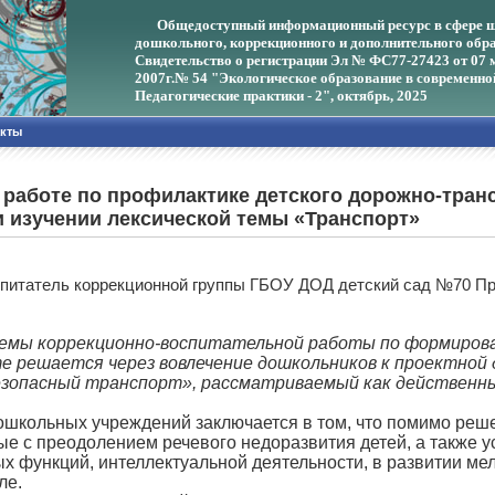
Общедоступный информационный ресурс в сфере ш
дошкольного, коррекционного и дополнительного обра
Свидетельство о регистрации Эл № ФС77-27423 от 07 
2007г.
№ 54 "Экологическое образование в современно
Педагогические практики - 2", октябрь, 2025
акты
 работе по профилактике детского дорожно-тран
 изучении лексической темы «Транспорт»
оспитатель коррекционной группы ГБОУ ДОД детский сад №70 Пр
мы коррекционно-воспитательной работы по формирован
те решается через вовлечение дошкольников к проектной
зопасный транспорт», рассматриваемый как действенный
школьных учреждений заключается в том, что помимо реш
ые с преодолением речевого недоразвития детей, а также 
х функций, интеллектуальной деятельности, в развитии мел
ле.