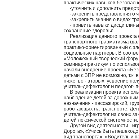
практических навыков безопасно
-уточнить и дополнить предс
-закрепить представления о ч
-закрепить знания о видах тр
- привить навыки дисциплины
сохранение здоровья.
Реализация данного проекта 
транспортного травматизма (дал
практико-ориентированный с эл
социальные партнеры. В соотве
«Моложежный творческий форум 
семинар-практикум по использо
начали внедрение проекта «Безо
детьми с ЗПР не возможно, т.к.
ниже; во - вторых, усвоение п
учитель-дефектолог и педагог- п
В реализации проекта исполь
наблюдение детей за дорожным
назначения - пассажирский, гр
работающих на транспорте. Дети 
учитель-дефектолог на своих за
детей лексической системности,
Другой вид деятельности - и
Дорога», «Учись быть пешеходо
вид транспорта», «Водитель и п