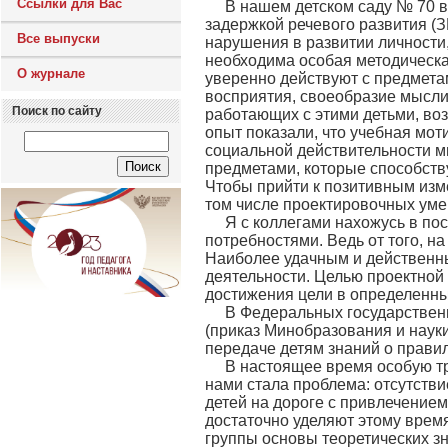
Ссылки для Вас
В нашем детском саду № 70 в 
задержкой речевого развития (З
Все выпуски
нарушения в развитии личности
необходима особая методическая
О журнале
уверенно действуют с предметам
восприятия, своеобразие мыслит
Поиск по сайту
работающих с этими детьми, во
опыт показали, что учебная моти
социальной действительности м
предметами, которые способств
Чтобы прийти к позитивным изме
том числе проектировочных уме
Я с коллегами нахожусь в по
потребностями. Ведь от того, н
Наиболее удачным и действенным
деятельности. Целью проектной
достижения цели в определенны
В Федеральных государствен
(приказ Минобразования и науки
передаче детям знаний о прави
В настоящее время особую тр
нами стала проблема: отсутств
детей на дороге с привлечением 
достаточно уделяют этому врем
группы основы теоретических з