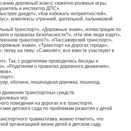
писанию дорожный знак»); сюжетно-ролевые игры:
ушитель и инспектор ДПС».
ыстрее доедет», «Как избежать неприятностей»,
ус», комплексы утренней, зрительной, пальчиковой
льный транспорт», «Дорожные знаки», иллюстрации по
ете о правилах безопасности?», «На чём люди ездят»,
ственном транспорте?», «Пассажирский транспорт»,
Дорожные знаки», «Транспорт на дорогах города»,
 лепку на тему: «Самолет»; все вместе участвуют в
т». Так, с родителями проводились беседы и
те», «Родителям о правилах дорожного движения»,
ков».
спорт»:
отуар, обочина, пешеходная дорожка, пешеход,
 о движении транспортных средств.
ролевых игр.
ого поведения на дорогах и в транспорте.
гами детского сада по проблемам развития у детей
анспортного травматизма, можно отметить, что
ой организацией жизни детей в детском саду,