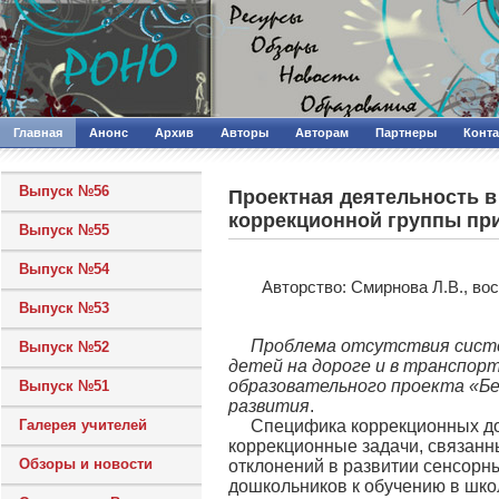
Главная
Анонс
Архив
Авторы
Авторам
Партнеры
Конт
Выпуск №56
Проектная деятельность в
коррекционной группы при
Выпуск №55
Выпуск №54
Авторcтво: Смирнова Л.В., в
Выпуск №53
Проблема отсутствия систе
Выпуск №52
детей на дороге и в транспор
образовательного проекта «Бе
Выпуск №51
развития
.
Галерея учителей
Специфика коррекционных до
коррекционные задачи, связанн
Обзоры и новости
отклонений в развитии сенсорны
дошкольников к обучению в шко