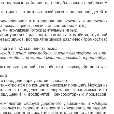
 на реальные действия на невербальном и вербальном
картинок, на которых изображено поведение детей и
модулирование и интонирование речевых и неречевых
ровождающий зеленый свет светофора и т. п.);
ными игрушками (отобразительные игры);
 движущегося транспорта, сигнал автомобиля, звуковой
евых звуков, восприятие звуков различной громкости (с
ого и т. п.), машинист поезда;
шеход, сигнал автомобиля, сигнал светофора, сигнал
й автомобиль, пожарная машина, трамвай, троллейбус,
кативных умений, способности взаимодействовать с
твий
о поведения при участии взрослого.
ти» строится по концентрическому принципу. Исходя из
лючается определенное содержание в зависимости от
 ощущений и восприятий, сенсомоторных процессов,
 комплектов «Азбука дорожного движения» и «Азбука
колько по скорости и легкости их усвоения, овладения
ных, сюжетно-дидактических игр, степени активности,