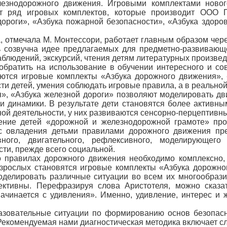
езнодорожного движения. Игровыми комплектами нового
т ряд игровых комплектов, которые производит ООО 
ороги», «Азбука пожарной безопасности», «Азбука здоров
 отмечала М. Монтессори, работает главным образом через
ь созвучна идее предлагаемых для предметно-развивающ
блюдений, экскурсий, чтения детям литературных произве
обратить на использование в обучении интересного и со
яются игровые комплекты «Азбука дорожного движения», 
ти детей, умения соблюдать игровые правила, а в реальной
», «Азбука железной дороги» позволяют моделировать дв
 и динамики. В результате дети становятся более активн
ой деятельности, у них развиваются сенсорно-перцептивн
ние детей «дорожной и железнодорожной грамоте» прои
с овладения детьми правилами дорожного движения пред
ивного, двигательного, рефлексивного, моделирующег
ти, прежде всего социальной.
о правилах дорожного движения необходимо комплексно,
ослых становятся игровые комплекты «Азбука дорожного
делировать различные ситуации во всем их многообрази
ктивны. Перефразируя слова Аристотеля, можно сказа
ачинается с удивления». Именно, удивление, интерес и
зовательные ситуации по формированию основ безопасно
Рекомендуемая нами диагностическая методика включает 