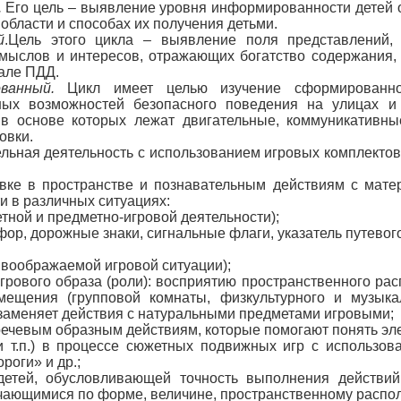
.
Его цель – выявление уровня информированности детей 
области и способах их получения детьми.
й
.Цель этого цикла – выявление поля представлений, 
мыслов и интересов, отражающих богатство содержания, 
але ПДД.
ванный.
Цикл имеет целью изучение сформированно
нных возможностей безопасного поведения на улицах и
в основе которых лежат двигательные, коммуникативные
овки.
льная деятельность с использованием игровых комплектов 
овке в пространстве и познавательным действиям с мат
и в различных ситуациях:
етной и предметно-игровой деятельности);
фор, дорожные знаки, сигнальные флаги, указатель путевог
в воображаемой игровой ситуации);
грового образа (роли): восприятию пространственного рас
ещения (групповой комнаты, физкультурного и музыкал
г заменяет действия с натуральными предметами игровыми;
речевым образным действиям, которые помогают понять эле
 т.п.) в процессе сюжетных подвижных игр с использов
роги» и др.;
детей, обусловливающей точность выполнения действи
чающимися по форме, величине, пространственному располо