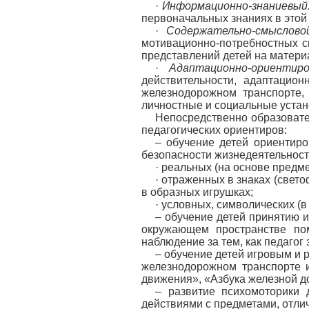
·
Информационно-знаниевый
первоначальных знаниях в этой 
·
Содержательно-смыслово
мотивационно-потребностных с
представлений детей на матери
·
Адаптационно-ориентиро
действительности, адаптацио
железнодорожном транспорте, 
личностные и социальные устан
Непосредственно образовате
педагогических ориентиров:
– обучение детей ориентир
безопасности жизнедеятельност
· реальных (на основе предм
· отраженных в знаках (свето
в образных игрушках;
· условных, символических (
– обучение детей принятию и
окружающем пространстве пом
наблюдение за тем, как педаго
– обучение детей игровым и 
железнодорожном транспорте и
движения», «Азбука железной до
– развитие психомоторики 
действиями с предметами, отли