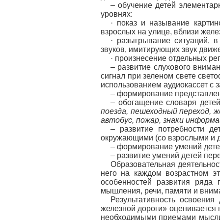
– обучение детей элемента
уровнях:
· показ и называние карти
взрослых на улице, вблизи желез
· разыгрывание ситуаций, 
звуков, имитирующих звук движе
· произнесение отдельных ре
– развитие слухового вниман
сигнал при зеленом свете свето
использованием аудиокассет с з
– формирование представлений
– обогащение словаря детей
поезда, пешеходный переход, 
автобус, пожар, знаки информа
– развитие потребности д
окружающими (со взрослыми и д
– формирование умений дете
– развитие умений детей пер
Образовательная деятельност
него на каждом возрастном э
особенностей развития ряда 
мышления, речи, памяти и вним
Результативность освоения
железной дороги» оценивается 
необходимыми приемами мыслите