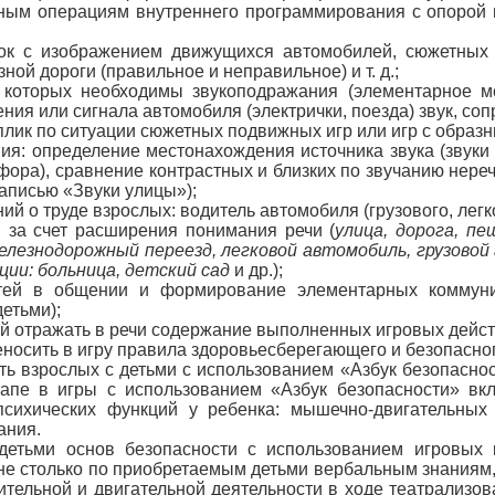
рным операциям внутреннего программирования с опорой
нок с изображением движущихся автомобилей, сюжетных 
ной дороги (правильное и неправильное) и т. д.;
в которых необходимы звукоподражания (элементарное 
ния или сигнала автомобиля (электрички, поезда) звук, соп
плик по ситуации сюжетных подвижных игр или игр с образ
ия: определение местонахождения источника звука (звуки
фора), сравнение контрастных и близких по звучанию нереч
аписью «Звуки улицы»);
 о труде взрослых: водитель автомобиля (грузового, легков
 за счет расширения понимания речи (
улица, дорога, пе
железнодорожный переезд, легковой автомобиль, грузово
ции: больница, детский сад
и др.);
етей в общении и формирование элементарных коммуни
етьми);
й отражать в речи содержание выполненных игровых дейс
еносить в игру правила здоровьесберегающего и безопасног
ь взрослых с детьми с использованием «Азбук безопаснос
тапе в игры с использованием «Азбук безопасности» вк
психических функций у ребенка: мышечно-двигательных
ания.
 детьми основ безопасности с использованием игровых
не столько по приобретаемым детьми вербальным знаниям, с
льной и двигательной деятельности в ходе театрализован