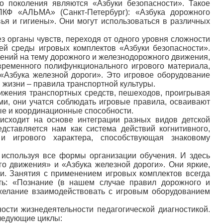
 поколения являются «Азбуки безопасности». Такое
ПКФ «АЛЬМА» (Санкт-Петербург): «Азбука дорожного
ья и гигиены». Они могут использоваться в различных
 органы чувств, переходя от одного уровня сложности
ей среды игровых комплектов «Азбуки безопасности».
дений на тему дорожного и железнодорожного движения,
временного полифункционального игрового материала,
«Азбука железной дороги». Это игровое оборудование
 жизни – правила транспортной культуры.
ижения транспортных средств, пешеходов, проигрывая
ыми, они учатся соблюдать игровые правила, осваивают
ые и координационные способности.
сходит на основе интеграции разных видов детской
ставляется нам как система действий когнитивного,
о и игрового характера, способствующая знаковому
 используя все формы организации обучения. И здесь
 движения» и «Азбука железной дороги». Они яркие,
и. Занятия с применением игровых комплектов всегда
ть: «Познание (в нашем случае правил дорожного и
 желание взаимодействовать с игровым оборудованием
сти жизнедеятельности педагогической диагностикой.
следующие циклы: