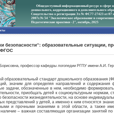
Общедоступный информационный ресурс в сфере ш
дошкольного, коррекционного и дополнительного обра
Свидетельство о регистрации Эл № ФС77-27423 от 07 
2007г.
№ 54 "Экологическое образование в современно
Педагогические практики - 2", октябрь, 2025
акты
и безопасности": образовательные ситуации, п
о ФГОС
Борисовна, профессор кафедры логопедии РГПУ имени А.И. Герц
й образовательный стандарт дошкольного образования (ФГ
аций, значим для определяя направлений и содержания 
ные задачи, обозначенные в нем, необходимо формироват
тельности, приобщать детей к социокультурным нормам, ст
безопасности жизнедеятельности, на основе индивидуаль
х представлений у детей, а именно к ним относятся знани
ными и прочными знаниями в этой области, а также им
наличие – важная составляющая организации занятий по 