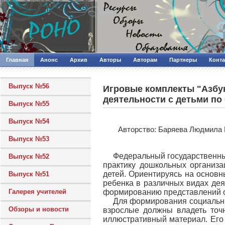
Главная
Анонс
Архив
Авторы
Авторам
Партнеры
Конт
Выпуск №56
Игровые комплекты "Азбук
деятельности с детьми п
Выпуск №55
Выпуск №54
Авторcтво: Баряева Людмила 
Выпуск №53
Федеральный государственны
Выпуск №52
практику дошкольных организ
детей. Ориентируясь на основ
Выпуск №51
ребенка в различных видах дея
Галерея учителей
формированию представлений о 
Для формирования социальны
Обзоры и новости
взрослые должны владеть точ
иллюстративный материал. Его 