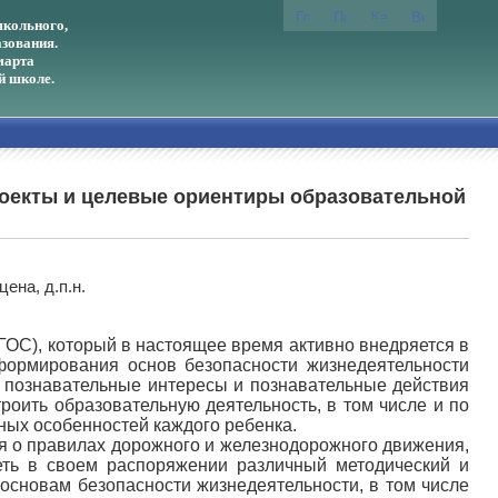
кольного,
зования.
марта
й школе.
роекты и целевые ориентиры образовательной
ена, д.п.н.
ОС), который в настоящее время активно внедряется в
формирования основ безопасности жизнедеятельности
ь познавательные интересы и познавательные действия
роить образовательную деятельность, в том числе и по
ных особенностей каждого ребенка.
я о правилах дорожного и железнодорожного движения,
еть в своем распоряжении различный методический и
основам безопасности жизнедеятельности, в том числе