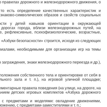
о правилах дорожного и железнодорожного движения, о
то есть определение качественных характеристик и
знаково-символических образов и свойств социальных
сти у детей навыков ориентации в окружающей
 дорогах города, вблизи железнодорожных путей, на
, рефлексивные, психофизиологические, возрастные,
«Азбуки безопасности» строится, исходя из следующих
ериалами, необходимыми для организации игр на темы
о заграждения, знаки железнодорожного переезда и др.),
положения собственного тела и ориентировке от себя в
ьного зала и т. п.), на игровой уличной площадке;
ментарные правила поведения (на улице, на дороге, на
анием детских игровых комплектов «Азбука дорожного
й с предметами и моделями: овладение движениями,
жению, с предметами-заместителями и т. п.;