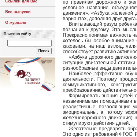
Ссылки для Вас
по правилам дорожного и жел
условное название объединяе
Все выпуски
движения», «Азбука железной д
вариантах, дополняя друг друга.
О журнале
Впитывающий разум ребенка,
познания к другому. Эта мысл
Поиск по сайту
Прекрасно понимая важность на
хотелось бы особое внимание 
каковыми, на наш взгляд, явл
способствует развитию активнос
«Азбука дорожного движения
ситуации двигательной статики
разнообразные виды двигательн
Наиболее эффективно обуче
деятельности. Поэтому процес
коммуникативного, конструкт
преобразованию действительнос
Формировать знания детей 
незаменимыми помощниками взр
реалистичные, позволяющие мо
эмоциональны, а потому эффе
железнодорожного движения) н
стимулируют действия детей.
Желательно предварять обра
Это одно из требований ФГОС. 